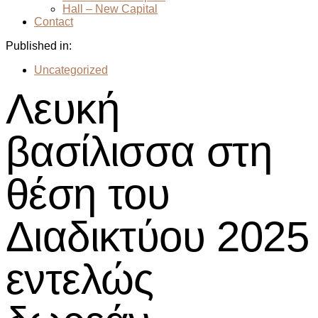
Hall – New Capital
Contact
Published in:
Uncategorized
Λευκή
βασίλισσα στη
θέση του
Διαδικτύου 2025
εντελώς