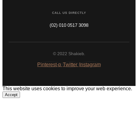
CALL US DIRECTLY
(02) 010 0517 3098
© 2022 Shakieb.
Pinterest-p
Twitter
Instagram
This website uses cookies to improve your web experience.
Accept