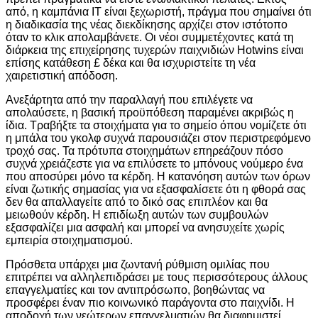
από, η καμπάνια IT είναι ξεχωριστή, πράγμα που σημαίνει ότι
η διαδικασία της νέας διεκδίκησης αρχίζει στον ιστότοπο
όταν το κλικ απολαμβάνετε. Οι νέοι συμμετέχοντες κατά τη
διάρκεια της επιχείρησης τυχερών παιχνιδιών Hotwins είναι
επίσης κατάθεση £ δέκα και θα ισχυριστείτε τη νέα
χαιρετιστική απόδοση.
Ανεξάρτητα από την παραλλαγή που επιλέγετε να
απολαύσετε, η βασική προϋπόθεση παραμένει ακριβώς η
ίδια. Τραβήξτε τα στοιχήματα για το σημείο όπου νομίζετε ότι
η μπάλα του γκολφ συχνά παρουσιάζει στον περιστρεφόμενο
τροχό σας. Τα πρότυπα στοιχημάτων επηρεάζουν πόσο
συχνά χρειάζεστε για να επιλύσετε το μπόνους νούμερο ένα
που αποσύρει μόνο τα κέρδη. Η κατανόηση αυτών των όρων
είναι ζωτικής σημασίας για να εξασφαλίσετε ότι η φθορά σας
δεν θα απαλλαγείτε από το δικό σας επιπλέον και θα
μειωθούν κέρδη. Η επιδίωξη αυτών των συμβουλών
εξασφαλίζει μια ασφαλή και μπορεί να ανησυχείτε χωρίς
εμπειρία στοιχηματισμού.
Πρόσθετα υπάρχει μια ζωντανή ρύθμιση ομιλίας που
επιτρέπει να αλληλεπιδράσει με τους περισσότερους άλλους
επαγγελματίες και τον αντιπρόσωπο, βοηθώντας να
προσφέρει έναν πιο κοινωνικό παράγοντα στο παιχνίδι. Η
αποδοχή των νεώτερων επαγγελματιών θα διαφημιστεί