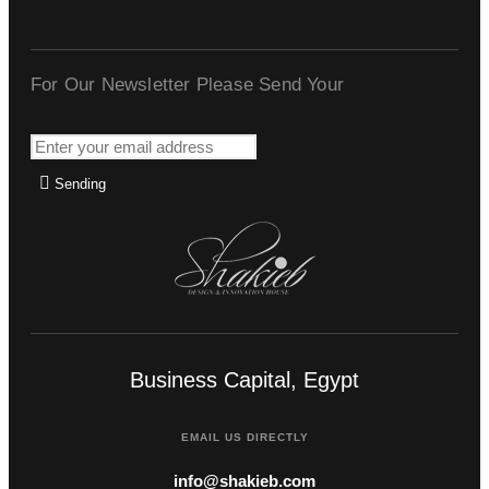
For Our Newsletter Please Send Your
Sending
Business Capital, Egypt
EMAIL US DIRECTLY
info@shakieb.com