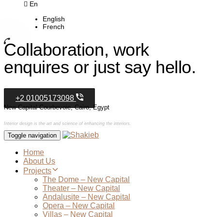
En
English
French
Collaboration, work
enquires or just say hello.
+2 01005173098
New Capital Courbevoie, Cairo, Egypt
Interior design is the art and science of enhancing the interiors.
Toggle navigation
Home
About Us
Projects
The Dome – New Capital
Theater – New Capital
Andalusite – New Capital
Opera – New Capital
Villas – New Capital