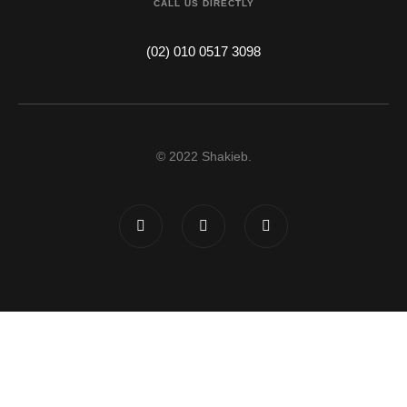
CALL US DIRECTLY
(02) 010 0517 3098
© 2022 Shakieb.