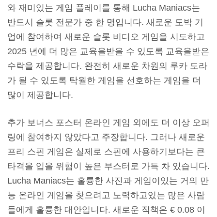
와 재미있는 게임 플레이를 통해 Lucha Maniacs는
반드시 슬롯 전문가 중 한 명입니다. 새로운 도박 기
업에 참여하여 새로운 슬롯 비디오 게임을 시도하고
2025 년에 더 많은 교육을받을 수 있도록 교육을받은
수락을 제공합니다. 완전히 새로운 차원의 루카 도라
가 될 수 있도록 탁월한 게임을 선호하는 게임을 더
많이 제공합니다.
추가 보너스 포스터 온라인 게임 외에도 더 이상 오퍼
링에 참여하지 않았다고 주장합니다. 그러나 새로운
프리 스핀 게임은 실제로 스핀에 사용하기보다는 큰
타격을 입을 위험이 높은 부스터로 가득 차 있습니다.
Lucha Maniacs는 훌륭한 사진과 게임이있는 거의 만
능 온라인 게임을 찾으려고 노력하고있는 많은 사람
들에게 훌륭한 대안입니다. 새로운 직책은 € 0.08 이