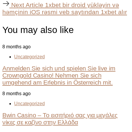
Next
Next Article
1xbet bir droid yükləyin və
Article
həmçinin iOS rəsmi veb saytından 1xbet alır
You may also like
8 months ago
Uncategorized
Anmelden Sie sich und spielen Sie live im
Crowngold Casino! Nehmen Sie sich
umgehend am Erlebnis in Österreich mit.
8 months ago
Uncategorized
Bwin Casino – Το εισιτήριό σας για μεγάλες
νίκες σε καζίνο στην Ελλάδα