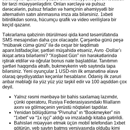
bir tərzi müəyyənləşdirir. Onları xərcləyə və pulsuz
dərəcələrin, pulsuz fırladın və həmçinin əhəmiyyətli bir
alternativin satın alınmasına imza ata bilərsiniz. 1xbeti
bitirdikdən sonra, hücumçu qrafik və video verilişlərə bir
keçid qazanır.
Təkrarlama qəbzinin ötürülməsi qida kənd təsərrüfatında
SMS mesajından daha çox olacaqdır. Çərşənbə günü peşə
“mübarək cümə günü” ilə də oxşar bir təqdimatı
aparır.İstifadəçilər, şərtləri müşahidə etsəniz, Avro -Dollar’ı
ikiqat artıra bilərlərmi? “Xoşbəxt Gün” nin hərəkətlərində
iştirak etdilər və oğrular bonus nate başlatdılar. Tanıtımın
şərtləri haqqında ətraflı, bukmeykerin veb saytında tapa
bilərsiniz. Yeni oyunçular 1 USD-nin ilk əmanətinə əlavə
olaraq qeydiyyatdan keçənlər hesablanır. Ödəniş ilk zəruri
anbar məbləği ilə yüz yüz yüz təşkil edir və 100 aqsddən çox
deyil.
Yalnız rəsmi mənbəyə bir bahis saxlamaq lazımdır,
çünki operatoru, Rusiya Federasiyasındakı filialların
axını və gölməçənin yerüstü nöqtələri tapdılar.
Yenidən bölüşdürmə “Pivnuha” ın “Bookmeyker” nin
“1xbet” və “1x işçi” aldığı və imzaladığı kitaba gətirildi.
Bahisləri müəyyən etmək üçün mobil telefondan 1xbet
götürün, veb saytın batmış versiyasında olduğu kimi