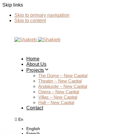
Skip links
Skip to primary navigation
Skip to content
Home
About Us
Projects
The Dome – New Capital
Theater – New Capital
Andalusite – New Capital
Opera – New Capital
Villas – New Capital
Hall – New Capital
Contact
En
English
French