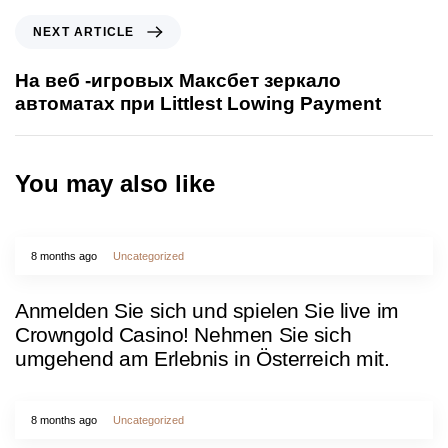
NEXT ARTICLE
На веб -игровых Максбет зеркало
автоматах при Littlest Lowing Payment
You may also like
8 months ago
Uncategorized
Anmelden Sie sich und spielen Sie live im
Crowngold Casino! Nehmen Sie sich
umgehend am Erlebnis in Österreich mit.
8 months ago
Uncategorized