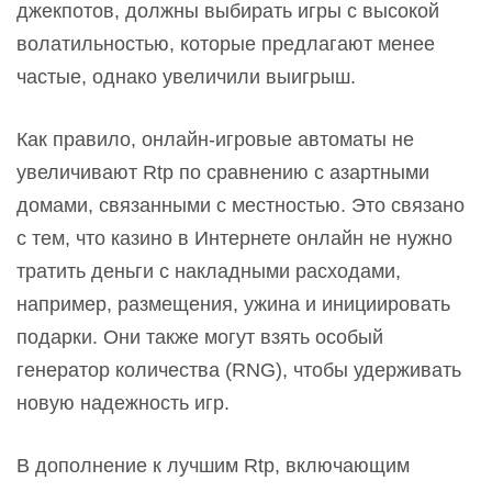
джекпотов, должны выбирать игры с высокой
волатильностью, которые предлагают менее
частые, однако увеличили выигрыш.
Как правило, онлайн-игровые автоматы не
увеличивают Rtp по сравнению с азартными
домами, связанными с местностью. Это связано
с тем, что казино в Интернете онлайн не нужно
тратить деньги с накладными расходами,
например, размещения, ужина и инициировать
подарки. Они также могут взять особый
генератор количества (RNG), чтобы удерживать
новую надежность игр.
В дополнение к лучшим Rtp, включающим