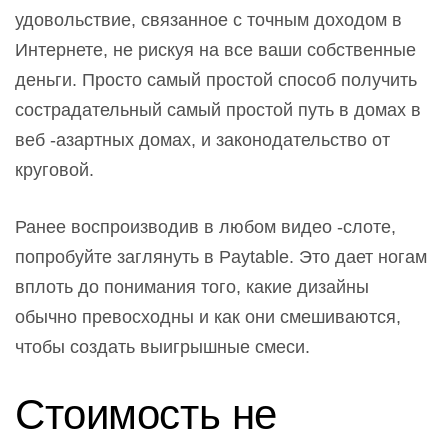
удовольствие, связанное с точным доходом в
Интернете, не рискуя на все ваши собственные
деньги. Просто самый простой способ получить
сострадательный самый простой путь в домах в
веб -азартных домах, и законодательство от
круговой.
Ранее воспроизводив в любом видео -слоте,
попробуйте заглянуть в Paytable.
Это дает ногам
вплоть до понимания того, какие дизайны
обычно превосходны и как они смешиваются,
чтобы создать выигрышные смеси.
Стоимость не