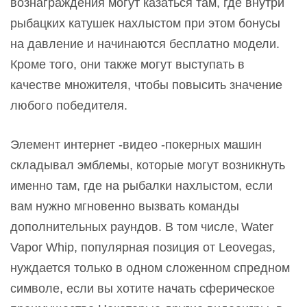
вознаграждения могут казаться там, где внутри
рыбацких катушек нахлыстом при этом бонусы
на давление и начинаются бесплатно модели.
Кроме того, они также могут выступать в
качестве множителя, чтобы повысить значение
любого победителя.
Элемент интернет -видео -покерных машин
складывал эмблемы, которые могут возникнуть
именно там, где на рыбалки нахлыстом, если
вам нужно мгновенно вызвать команды
дополнительных раундов. В том числе, Water
Vapor Whip, популярная позиция от Leovegas,
нуждается только в одном сложенном спредном
символе, если вы хотите начать сферическое