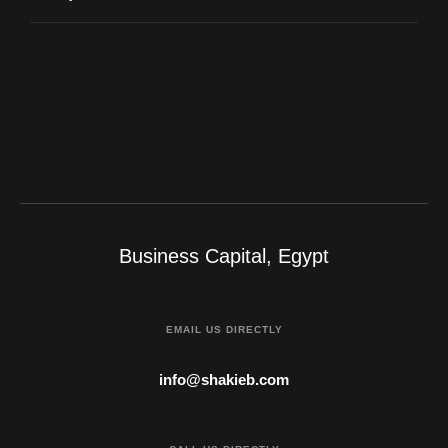
Business Capital, Egypt
EMAIL US DIRECTLY
info@shakieb.com