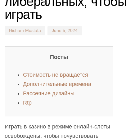
либеральных, чтобы
играть
Hisham Mostafa
June 5, 2024
Посты
Стоимость не вращается
Дополнительные времена
Рассеяние дизайны
Rtp
Играть в казино в режиме онлайн-слоты
освобождены, чтобы почувствовать