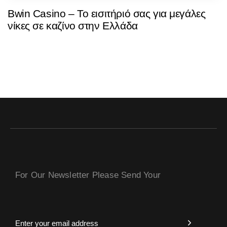
Bwin Casino – Το εισιτήριό σας για μεγάλες
νίκες σε καζίνο στην Ελλάδα
For Our Newsletter Please Send Your