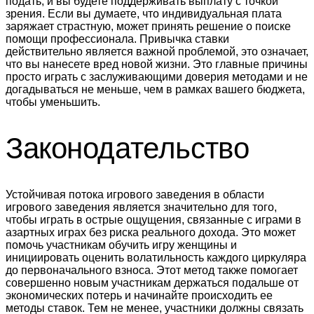
подать, и вы будете поддерживать выплату с точкой
зрения. Если вы думаете, что индивидуальная плата
заряжает страстную, может принять решение о поиске
помощи профессионала. Привычка ставки
действительно является важной проблемой, это означает,
что вы нанесете вред новой жизни. Это главные причины
просто играть с заслуживающими доверия методами и не
догадываться не меньше, чем в рамках вашего бюджета,
чтобы уменьшить.
Законодательство
Устойчивая потока игрового заведения в области
игрового заведения является значительно для того,
чтобы играть в острые ощущения, связанные с играми в
азартных играх без риска реального дохода. Это может
помочь участникам обучить игру женщины и
инициировать оценить волатильность каждого циркуляра
до первоначального взноса. Этот метод также помогает
совершенно новым участникам держаться подальше от
экономических потерь и начинайте происходить ее
методы ставок. Тем не менее, участники должны связать