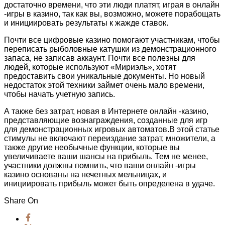
достаточно времени, что эти люди платят, играя в онлайн
-игры в казино, так как вы, возможно, можете порабощать
и инициировать результаты к жажде ставок.
Почти все цифровые казино помогают участникам, чтобы
переписать рыболовные катушки из демонстрационного
запаса, не записав аккаунт. Почти все полезны для
людей, которые используют «Мириэль», хотят
предоставить свои уникальные документы. Но новый
недостаток этой техники займет очень мало времени,
чтобы начать учетную запись.
А также без затрат, новая в Интернете онлайн -казино,
представляющие вознаграждения, созданные для игр
для демонстрационных игровых автоматов.В этой статье
стимулы не включают переиздание затрат, множители, а
также другие необычные функции, которые вы
увеличиваете ваши шансы на прибыль. Тем не менее,
участники должны помнить, что ваши онлайн -игры
казино основаны на нечетных мельницах, и
инициировать прибыль может быть определена в удаче.
Share On