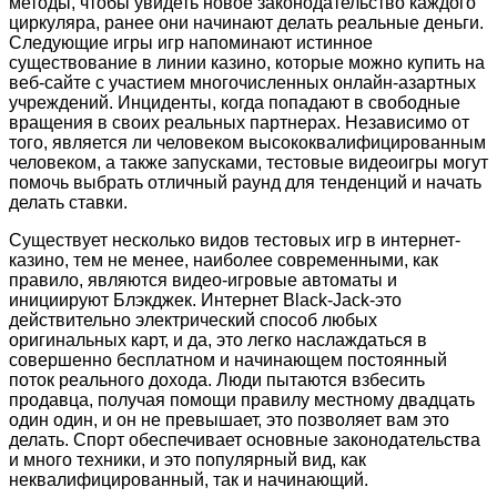
методы, чтобы увидеть новое законодательство каждого
циркуляра, ранее они начинают делать реальные деньги.
Следующие игры игр напоминают истинное
существование в линии казино, которые можно купить на
веб-сайте с участием многочисленных онлайн-азартных
учреждений. Инциденты, когда попадают в свободные
вращения в своих реальных партнерах. Независимо от
того, является ли человеком высококвалифицированным
человеком, а также запусками, тестовые видеоигры могут
помочь выбрать отличный раунд для тенденций и начать
делать ставки.
Существует несколько видов тестовых игр в интернет-
казино, тем не менее, наиболее современными, как
правило, являются видео-игровые автоматы и
инициируют Блэкджек. Интернет Black-Jack-это
действительно электрический способ любых
оригинальных карт, и да, это легко наслаждаться в
совершенно бесплатном и начинающем постоянный
поток реального дохода. Люди пытаются взбесить
продавца, получая помощи правилу местному двадцать
один один, и он не превышает, это позволяет вам это
делать. Спорт обеспечивает основные законодательства
и много техники, и это популярный вид, как
неквалифицированный, так и начинающий.