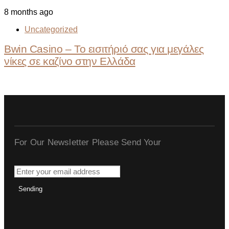
8 months ago
Uncategorized
Bwin Casino – Το εισιτήριό σας για μεγάλες
νίκες σε καζίνο στην Ελλάδα
For Our Newsletter Please Send Your
Sending