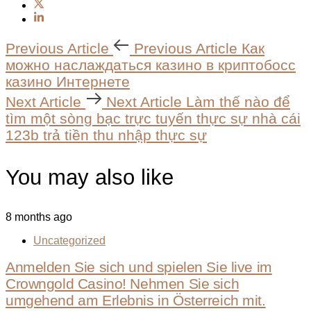
Previous Article
Previous Article
Как
можно наслаждаться казино в криптобосс
казино Интернете
Next Article
Next Article
Làm thế nào để
tìm một sòng bạc trực tuyến thực sự nhà cái
123b trả tiền thu nhập thực sự
You may also like
8 months ago
Uncategorized
Anmelden Sie sich und spielen Sie live im
Crowngold Casino! Nehmen Sie sich
umgehend am Erlebnis in Österreich mit.