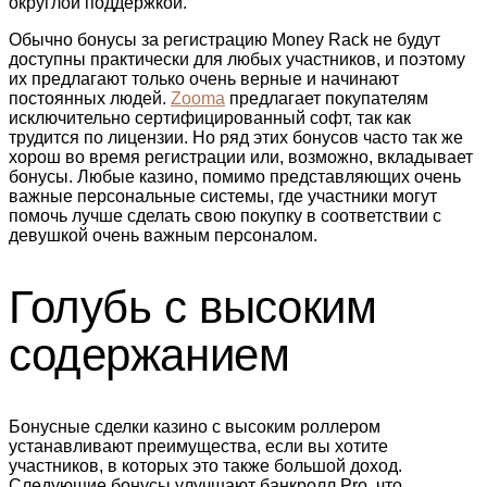
округлой поддержкой.
Обычно бонусы за регистрацию Money Rack не будут
доступны практически для любых участников, и поэтому
их предлагают только очень верные и начинают
постоянных людей.
Zooma
предлагает покупателям
исключительно сертифицированный софт, так как
трудится по лицензии. Но ряд этих бонусов часто так же
хорош во время регистрации или, возможно, вкладывает
бонусы. Любые казино, помимо представляющих очень
важные персональные системы, где участники могут
помочь лучше сделать свою покупку в соответствии с
девушкой очень важным персоналом.
Голубь с высоким
содержанием
Бонусные сделки казино с высоким роллером
устанавливают преимущества, если вы хотите
участников, в которых это также большой доход.
Следующие бонусы улучшают банкролл Pro, что