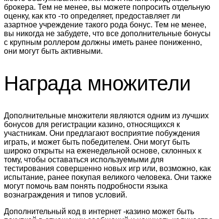
брокера. Тем не менее, вы можете попросить отдельную
оценку, как кто -то определяет, предоставляет ли
азартное учреждение такого рода бонус. Тем не менее,
вы никогда не забудете, что все дополнительные бонусы
с крупным роллером должны иметь ранее пониженно,
они могут быть активными.
Награда множители
Дополнительные множители являются одним из лучших
бонусов для регистрации казино, относящихся к
участникам. Они предлагают восприятие побуждения
играть, и может быть победителем. Они могут быть
широко открыты на еженедельной основе, склонных к
тому, чтобы оставаться используемыми для
тестирования совершенно новых игр или, возможно, как
испытание, ранее покупая великого человека. Они также
могут помочь вам понять подробности языка
вознаграждения и типов условий.
Дополнительный код в интернет -казино может быть