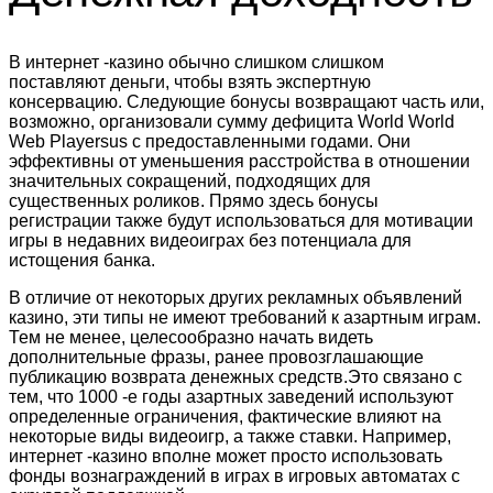
В интернет -казино обычно слишком слишком
поставляют деньги, чтобы взять экспертную
консервацию. Следующие бонусы возвращают часть или,
возможно, организовали сумму дефицита World World
Web Playersus с предоставленными годами. Они
эффективны от уменьшения расстройства в отношении
значительных сокращений, подходящих для
существенных роликов. Прямо здесь бонусы
регистрации также будут использоваться для мотивации
игры в недавних видеоиграх без потенциала для
истощения банка.
В отличие от некоторых других рекламных объявлений
казино, эти типы не имеют требований к азартным играм.
Тем не менее, целесообразно начать видеть
дополнительные фразы, ранее провозглашающие
публикацию возврата денежных средств.Это связано с
тем, что 1000 -е годы азартных заведений используют
определенные ограничения, фактические влияют на
некоторые виды видеоигр, а также ставки. Например,
интернет -казино вполне может просто использовать
фонды вознаграждений в играх в игровых автоматах с