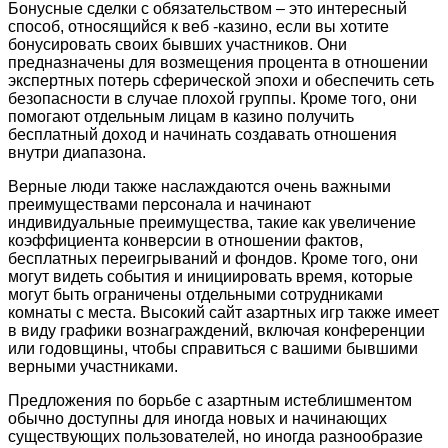
Бонусные сделки с обязательством – это интересный
способ, относящийся к веб -казино, если вы хотите
бонусировать своих бывших участников. Они
предназначены для возмещения процента в отношении
экспертных потерь сферической эпохи и обеспечить сеть
безопасности в случае плохой группы. Кроме того, они
помогают отдельным лицам в казино получить
бесплатный доход и начинать создавать отношения
внутри диапазона.
Верные люди также наслаждаются очень важными
преимуществами персонала и начинают
индивидуальные преимущества, такие как увеличение
коэффициента конверсии в отношении фактов,
бесплатных переигрываний и фондов. Кроме того, они
могут видеть события и инициировать время, которые
могут быть ограничены отдельными сотрудниками
комнаты с места. Высокий сайт азартных игр также имеет
в виду графики вознаграждений, включая конференции
или годовщины, чтобы справиться с вашими бывшими
верными участниками.
Предложения по борьбе с азартным истеблишментом
обычно доступны для иногда новых и начинающих
существующих пользователей, но иногда разнообразие