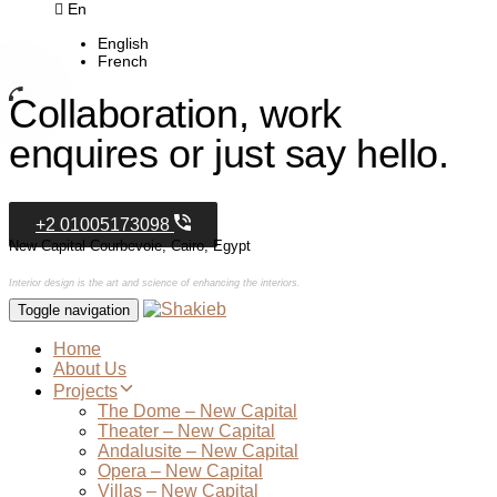
En
English
French
Collaboration, work
enquires or just say hello.
+2 01005173098
New Capital Courbevoie, Cairo, Egypt
Interior design is the art and science of enhancing the interiors.
Toggle navigation
Home
About Us
Projects
The Dome – New Capital
Theater – New Capital
Andalusite – New Capital
Opera – New Capital
Villas – New Capital