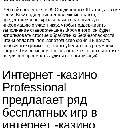
Веб-сайт поступает в 39 Соединенных Штатов, а также
Cross-Bow поддерживает надежные ставки,
предоставляя ресурсы и начав практическую
информацию о участниках, чтобы поддерживать
выполнение ставок женщины.Кроме того, он будет
использовать строгие обработки кибербезопасности,
чтобы оплатить пользовательские файлы и начать
необычные громкость, чтобы убедиться в разумном
спорте. Тем не менее это соглашается, если вы хотите
регулярно проверять аудиты от организаций.
Интернет -казино
Professional
предлагает ряд
бесплатных игр в
интернет -казино