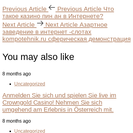
Previous Article
Previous Article
Что
такое казино пин ан в Интернете?
Next Article
Next Article
Азартное
заведение в интернет -слотах
kompotehnik.ru сферическая демонстрация
You may also like
8 months ago
Uncategorized
Anmelden Sie sich und spielen Sie live im
Crowngold Casino! Nehmen Sie sich
umgehend am Erlebnis in Österreich mit.
8 months ago
Uncategorized