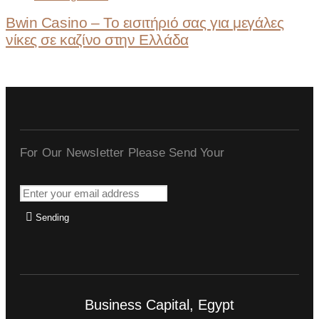
Bwin Casino – Το εισιτήριό σας για μεγάλες
νίκες σε καζίνο στην Ελλάδα
For Our Newsletter Please Send Your
Sending
Business Capital, Egypt