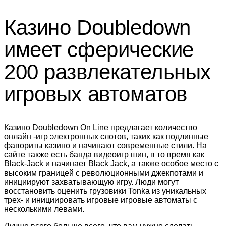
Казино Doubledown
имеет сферические
200 развлекательных
игровых автоматов
Казино Doubledown On Line предлагает количество
онлайн -игр электронных слотов, таких как подлинные
фавориты казино и начинают современные стили. На
сайте также есть банда видеоигр шин, в то время как
Black-Jack и начинает Black Jack, а также особое место с
высоким границей с революционными джекпотами и
инициируют захватывающую игру. Люди могут
восстановить оценить грузовики Tonka из уникальных
трех- и инициировать игровые игровые автоматы с
несколькими левами.