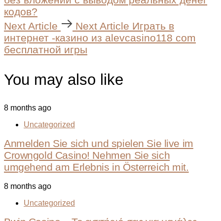
кодов?
Next Article
Next Article
Играть в
интернет -казино из alevcasino118 com
бесплатной игры
You may also like
8 months ago
Uncategorized
Anmelden Sie sich und spielen Sie live im
Crowngold Casino! Nehmen Sie sich
umgehend am Erlebnis in Österreich mit.
8 months ago
Uncategorized