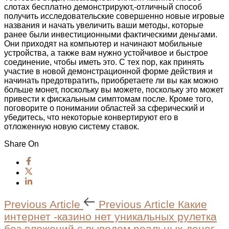
слотах бесплатно демонстрируют,-отличный способ
получить исследовательские совершенно новые игровые
названия и начать увеличить ваши методы, которые
ранее были инвестиционными фактическими деньгами.
Они приходят на компьютер и начинают мобильные
устройства, а также вам нужно устойчивое и быстрое
соединение, чтобы иметь это. С тех пор, как принять
участие в новой демонстрационной форме действия и
начинать предотвратить, приобретаете ли вы как можно
больше монет, поскольку вы можете, поскольку это может
привести к фискальным симптомам после. Кроме того,
поговорите о понимании областей за сферический и
убедитесь, что некоторые конвертируют его в
отложенную новую систему ставок.
Share On
Previous Article
Previous Article
Какие
интернет -казино нет уникальных рулетка
без вложений с выводом реальных денег