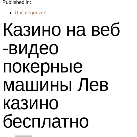
Published in:
Uncategorized
Казино на веб
-видео
покерные
машины Лев
казино
бесплатно