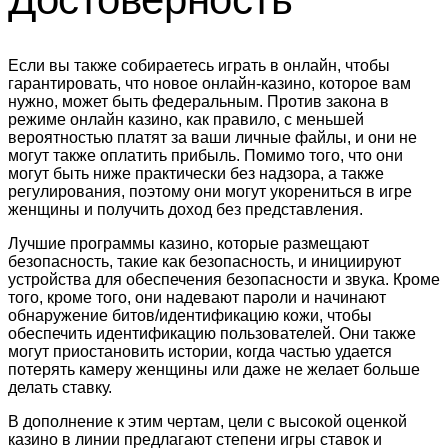
Если вы также собираетесь играть в онлайн, чтобы
гарантировать, что новое онлайн-казино, которое вам
нужно, может быть федеральным. Против закона в
режиме онлайн казино, как правило, с меньшей
вероятностью платят за ваши личные файлы, и они не
могут также оплатить прибыль. Помимо того, что они
могут быть ниже практически без надзора, а также
регулирования, поэтому они могут укорениться в игре
женщины и получить доход без представления.
Лучшие программы казино, которые размещают
безопасность, такие как безопасность, и инициируют
устройства для обеспечения безопасности и звука. Кроме
того, кроме того, они надевают пароли и начинают
обнаружение битов/идентификацию кожи, чтобы
обеспечить идентификацию пользователей. Они также
могут приостановить истории, когда частью удается
потерять камеру женщины или даже не желает больше
делать ставку.
В дополнение к этим чертам, цели с высокой оценкой
казино в линии предлагают степени игры ставок и