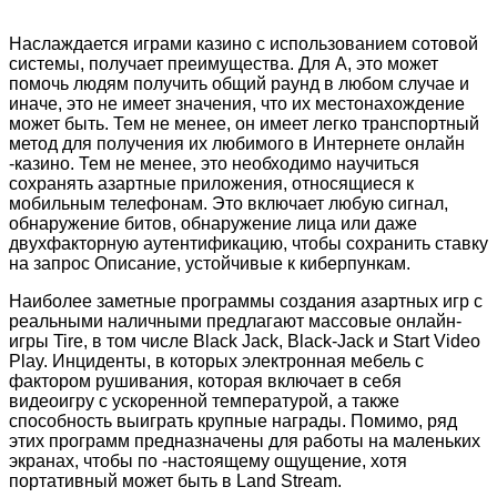
Наслаждается играми казино с использованием сотовой
системы, получает преимущества. Для A, это может
помочь людям получить общий раунд в любом случае и
иначе, это не имеет значения, что их местонахождение
может быть. Тем не менее, он имеет легко транспортный
метод для получения их любимого в Интернете онлайн
-казино. Тем не менее, это необходимо научиться
сохранять азартные приложения, относящиеся к
мобильным телефонам. Это включает любую сигнал,
обнаружение битов, обнаружение лица или даже
двухфакторную аутентификацию, чтобы сохранить ставку
на запрос Описание, устойчивые к киберпункам.
Наиболее заметные программы создания азартных игр с
реальными наличными предлагают массовые онлайн-
игры Tire, в том числе Black Jack, Black-Jack и Start Video
Play. Инциденты, в которых электронная мебель с
фактором рушивания, которая включает в себя
видеоигру с ускоренной температурой, а также
способность выиграть крупные награды. Помимо, ряд
этих программ предназначены для работы на маленьких
экранах, чтобы по -настоящему ощущение, хотя
портативный может быть в Land Stream.