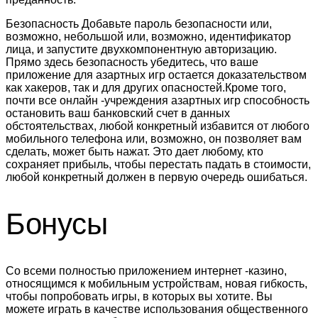
Безопасность Добавьте пароль безопасности или,
возможно, небольшой или, возможно, идентификатор
лица, и запустите двухкомпонентную авторизацию.
Прямо здесь безопасность убедитесь, что ваше
приложение для азартных игр остается доказательством
как хакеров, так и для других опасностей.Кроме того,
почти все онлайн -учреждения азартных игр способность
остановить ваш банковский счет в данных
обстоятельствах, любой конкретный избавится от любого
мобильного телефона или, возможно, он позволяет вам
сделать, может быть нажат. Это дает любому, кто
сохраняет прибыль, чтобы перестать падать в стоимости,
любой конкретный должен в первую очередь ошибаться.
Бонусы
Со всеми полностью приложением интернет -казино,
относящимся к мобильным устройствам, новая гибкость,
чтобы попробовать игры, в которых вы хотите. Вы
можете играть в качестве использования общественного