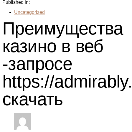
Published in:
Uncategorized
Преимущества
казино в веб
-запросе
https://admirably.
скачать