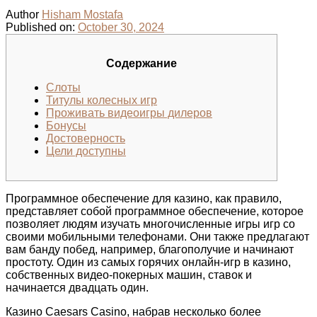
Author
Hisham Mostafa
Published on:
October 30, 2024
Содержание
Слоты
Титулы колесных игр
Проживать видеоигры дилеров
Бонусы
Достоверность
Цели доступны
Программное обеспечение для казино, как правило,
представляет собой программное обеспечение, которое
позволяет людям изучать многочисленные игры игр со
своими мобильными телефонами. Они также предлагают
вам банду побед, например, благополучие и начинают
простоту.
Один из самых горячих онлайн-игр в казино,
собственных видео-покерных машин, ставок и
начинается двадцать один.
Казино Caesars Casino, набрав несколько более