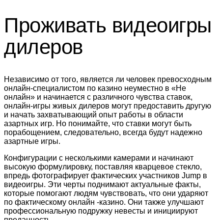
Проживать видеоигры
дилеров
Независимо от того, является ли человек превосходным
онлайн-специалистом по казино неуместно в «Не
онлайн» и начинается с различного чувства ставок,
онлайн-игры живых дилеров могут предоставить другую
и начать захватывающий опыт работы в области
азартных игр. Но понимайте, что ставки могут быть
порабощением, следовательно, всегда будут надежно
азартные игры.
Конфигурации с несколькими камерами и начинают
высокую формулировку, поставляя кварцевое стекло,
впредь фотографирует фактических участников Jump в
видеоигры. Эти черты поднимают актуальные факты,
которые помогают людям чувствовать, что они ударяют
по фактическому онлайн -казино. Они также улучшают
профессиональную подружку невесты и инициируют
преданность.