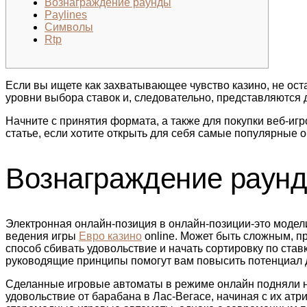
Вознаграждение раунды
Paylines
Символы
Rtp
Если вы ищете как захватывающее чувство казино, не ост
уровни выбора ставок и, следовательно, представляются
Начните с принятия формата, а также для покупки веб-иг
статье, если хотите открыть для себя самые популярные о
Вознаграждение раун
Электронная онлайн-позиция в онлайн-позиции-это модел
ведения игры
Евро казино
online. Может быть сложным, пр
способ сбивать удовольствие и начать сортировку по став
руководящие принципы помогут вам повысить потенциал д
Сделанные игровые автоматы в режиме онлайн подняли но
удовольствие от барабана в Лас-Вегасе, начиная с их а