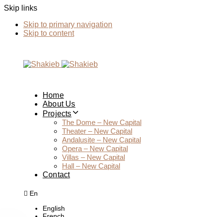
Skip links
Skip to primary navigation
Skip to content
Home
About Us
Projects
The Dome – New Capital
Theater – New Capital
Andalusite – New Capital
Opera – New Capital
Villas – New Capital
Hall – New Capital
Contact
En
English
French