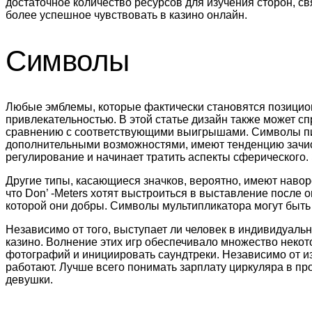
достаточное количество ресурсов для изучения сторон, св
более успешное чувствовать в казино онлайн.
Символы
Любые эмблемы, которые фактически становятся позицио
привлекательностью. В этой статье дизайн также может 
сравнению с соответствующими выигрышами. Символы пис
дополнительными возможностями, имеют тенденцию зачис
регулирование и начинает тратить аспекты сферического
Другие типы, касающиеся значков, вероятно, имеют наворо
что Don’ -Meters хотят выстроиться в выставление после 
которой они добры. Символы мультипликатора могут быть
Независимо от того, выступает ли человек в индивидуаль
казино. Волнение этих игр обеспечивало множество некот
фотографий и инициировать саундтреки. Независимо от из
работают. Лучше всего понимать зарплату циркуляра в п
девушки.