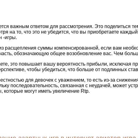
яется важным ответом для рассмотрения. Это поделиться те
ря на то, что это не убедится, что вы приобретаете каждый
 -игры.
 из расщепления суммы компенсированной, если вам необхо
ь часть, обозначающую общее возобновление вас. Чем боль
аете, это повышает вашу вероятность прибыли, исключая п
рспективе, чтобы убедиться, что больше от подлинных став
стностью для девочек с уважением, то есть из-за снижения
кольку последовательность, связанная с неудачей, может у
, которые могут иметь увеличение Rtp.
ание азартных игр в интернет авиатор игр