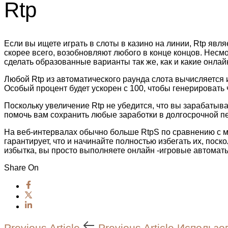
Rtp
Если вы ищете играть в слоты в казино на линии, Rtp явл
скорее всего, возобновляют любого в конце концов. Несмот
сделать образованные варианты так же, как и какие онлайн
Любой Rtp из автоматического раунда слота вычисляется
Особый процент будет ускорен с 100, чтобы генерироват
Поскольку увеличение Rtp не убедится, что вы зарабатыв
помочь вам сохранить любые заработки в долгосрочной пе
На веб-интервалах обычно больше RtpS по сравнению с ме
гарантирует, что и начинайте полностью избегать их, пос
избытка, вы просто выполняете онлайн -игровые автоматы
Share On
Previous Article
Previous Article
Использов