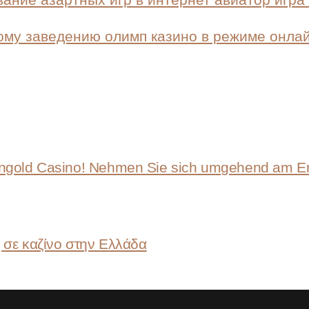
ому заведению олимп казино в режиме онла
wngold Casino! Nehmen Sie sich umgehend am Erle
ς σε καζίνο στην Ελλάδα