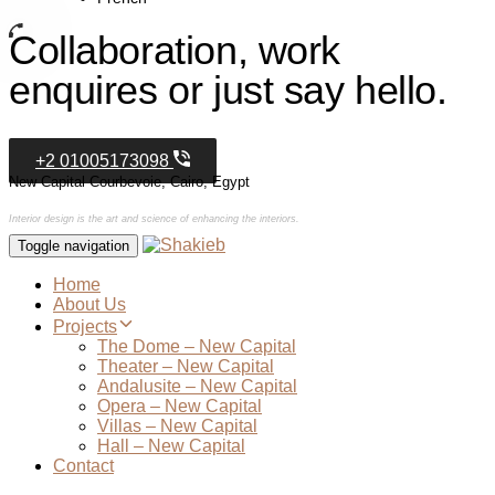
Collaboration, work
enquires or just say hello.
+2 01005173098
New Capital Courbevoie, Cairo, Egypt
Interior design is the art and science of enhancing the interiors.
Toggle navigation
Home
About Us
Projects
The Dome – New Capital
Theater – New Capital
Andalusite – New Capital
Opera – New Capital
Villas – New Capital
Hall – New Capital
Contact