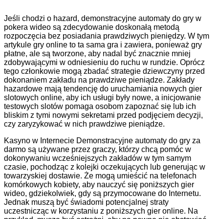
Jeśli chodzi o hazard, demonstracyjne automaty do gry w
pokera wideo są zdecydowanie doskonałą metodą
rozpoczęcia bez posiadania prawdziwych pieniędzy. W tym
artykule gry online to ta sama gra i zawiera, ponieważ gry
płatne, ale są tworzone, aby nadal być znacznie mniej
zdobywającymi w odniesieniu do ruchu w rundzie. Oprócz
tego członkowie mogą zbadać strategie dziewczyny przed
dokonaniem zakładu na prawdziwe pieniądze. Zakłady
hazardowe mają tendencję do uruchamiania nowych gier
slotowych online, aby ich usługi były nowe, a inicjowanie
testowych slotów pomaga osobom zapoznać się lub ich
bliskim z tymi nowymi sekretami przed podjęciem decyzji,
czy zaryzykować w nich prawdziwe pieniądze.
Kasyno w Internecie Demonstracyjne automaty do gry za
darmo są używane przez graczy, którzy chcą pomóc w
dokonywaniu wcześniejszych zakładów w tym samym
czasie, pochodząc z kolejki oczekujących lub generując w
towarzyskiej dostawie. Że mogą umieścić na telefonach
komórkowych kobiety, aby nauczyć się poniższych gier
wideo, gdziekolwiek, gdy są przymocowane do Internetu.
Jednak muszą być świadomi potencjalnej straty
uczestnicząc w korzystaniu z poniższych gier online. Na