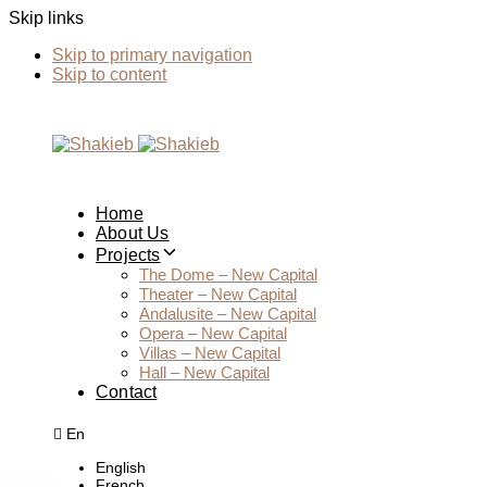
Skip links
Skip to primary navigation
Skip to content
Home
About Us
Projects
The Dome – New Capital
Theater – New Capital
Andalusite – New Capital
Opera – New Capital
Villas – New Capital
Hall – New Capital
Contact
En
English
French