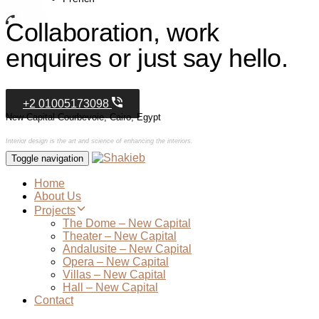
Collaboration, work
enquires or just say hello.
+2 01005173098
New Capital Courbevoie, Cairo, Egypt
Interior design is the art and science of enhancing the interiors.
Toggle navigation
Home
About Us
Projects
The Dome – New Capital
Theater – New Capital
Andalusite – New Capital
Opera – New Capital
Villas – New Capital
Hall – New Capital
Contact