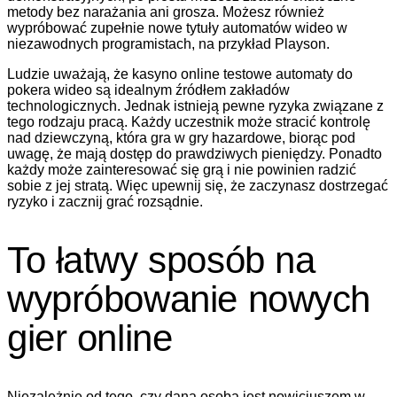
metody bez narażania ani grosza. Możesz również
wypróbować zupełnie nowe tytuły automatów wideo w
niezawodnych programistach, na przykład Playson.
Ludzie uważają, że kasyno online testowe automaty do
pokera wideo są idealnym źródłem zakładów
technologicznych. Jednak istnieją pewne ryzyka związane z
tego rodzaju pracą. Każdy uczestnik może stracić kontrolę
nad dziewczyną, która gra w gry hazardowe, biorąc pod
uwagę, że mają dostęp do prawdziwych pieniędzy. Ponadto
każdy może zainteresować się grą i nie powinien radzić
sobie z jej stratą. Więc upewnij się, że zaczynasz dostrzegać
ryzyko i zacznij grać rozsądnie.
To łatwy sposób na
wypróbowanie nowych
gier online
Niezależnie od tego, czy dana osoba jest nowicjuszem w