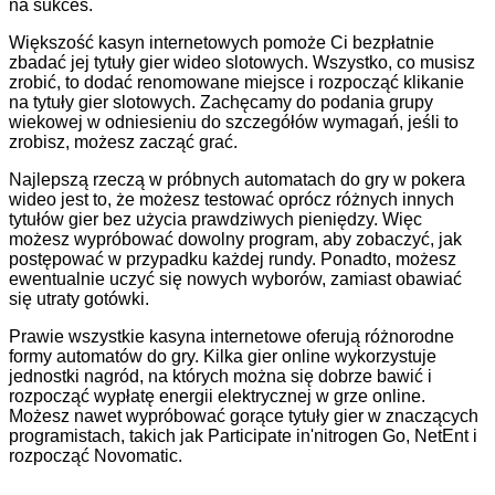
na sukces.
Większość kasyn internetowych pomoże Ci bezpłatnie
zbadać jej tytuły gier wideo slotowych. Wszystko, co musisz
zrobić, to dodać renomowane miejsce i rozpocząć klikanie
na tytuły gier slotowych. Zachęcamy do podania grupy
wiekowej w odniesieniu do szczegółów wymagań, jeśli to
zrobisz, możesz zacząć grać.
Najlepszą rzeczą w próbnych automatach do gry w pokera
wideo jest to, że możesz testować oprócz różnych innych
tytułów gier bez użycia prawdziwych pieniędzy. Więc
możesz wypróbować dowolny program, aby zobaczyć, jak
postępować w przypadku każdej rundy. Ponadto, możesz
ewentualnie uczyć się nowych wyborów, zamiast obawiać
się utraty gotówki.
Prawie wszystkie kasyna internetowe oferują różnorodne
formy automatów do gry. Kilka gier online wykorzystuje
jednostki nagród, na których można się dobrze bawić i
rozpocząć wypłatę energii elektrycznej w grze online.
Możesz nawet wypróbować gorące tytuły gier w znaczących
programistach, takich jak Participate in'nitrogen Go, NetEnt i
rozpocząć Novomatic.