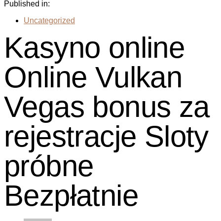
Published in:
Uncategorized
Kasyno online
Online Vulkan
Vegas bonus za
rejestracje Sloty
próbne
Bezpłatnie