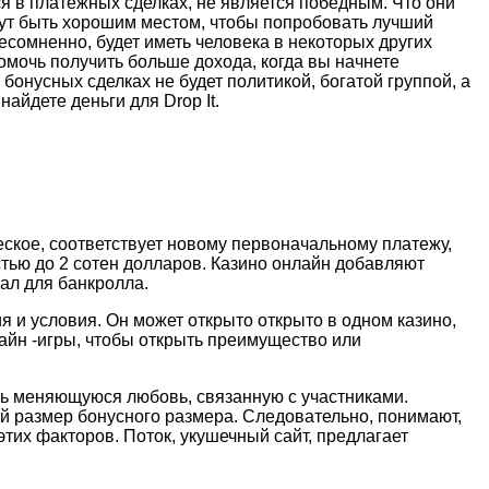
ся в платежных сделках, не является победным. Что они
гут быть хорошим местом, чтобы попробовать лучший
есомненно, будет иметь человека в некоторых других
мочь получить больше дохода, когда вы начнете
бонусных сделках не будет политикой, богатой группой, а
айдете деньги для Drop It.
ское, соответствует новому первоначальному платежу,
стью до 2 сотен долларов. Казино онлайн добавляют
ал для банкролла.
 и условия. Он может открыто открыто в одном казино,
айн -игры, чтобы открыть преимущество или
ь меняющуюся любовь, связанную с участниками.
 размер бонусного размера. Следовательно, понимают,
тих факторов. Поток, укушечный сайт, предлагает