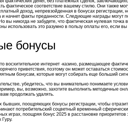
мая фактических денег, без платежных сделок, заключающих
ть фактическое соответствие вашему стилю. Они также мо
сплатный доход, непревзойденная в бонусах регистрации, н
 и начнет факты преданности. Следующие награды могут по
 вы никогда не забудете, что фактическая нулевая точка в 
ы использовать это разумно в пользу оплаты его, если вы н
ые бонусы
о восхитительное интернет -казино, размещающее фактиче
горячего приветствия, поэтому он может оставаться стоимо
иятным бонусам, которые могут собирать еще больший сигн
ельстве, убедитесь, что вы внимательно понимаете условия
пример, вы, возможно, захотите выполнить методичные онл
 вам продолжать удалять.
х бывших, поощряющих бонусы регистрации, чтобы отразит
чинают потребительский соцветный временный сферический
ых играх, поощряя бонус 2025 в расстановке приоритетов э
 Гуру.