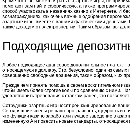
Кроме того, вы можете играть в азартные игры, не прини
помогают вам найти сферическую, а также программирова
способ участвовать в названиях казино в Интернете. И бе
вознаграждениях, как очень важные одобрения персонажа
азартные игры вместе с вашими фактическими деньгами. Но
также доходом от электроэнергии. Таким образом, вы должн
Подходящие депозитн
Любое подходящее авансовое дополнительное платеж – эт
относящемуся к доллару. Это, безусловно, один из самых 
совершенно свободные вращения, таким образом, к их пр
Прежде чем принять помощь в своем восхитительном издат
чтобы иметь более строгие коды по сравнению с ними. На
удовлетворить требования к ставкам ранее, это позволяет
Сотрудники азартных игр носят реинжинирирование ваши
Сегодняшние члены решают прозрачность, щедрость и на
что функции казино заработали лучшее заведение в азартн
измененную A и повесить новые стандарты, относящиеся к