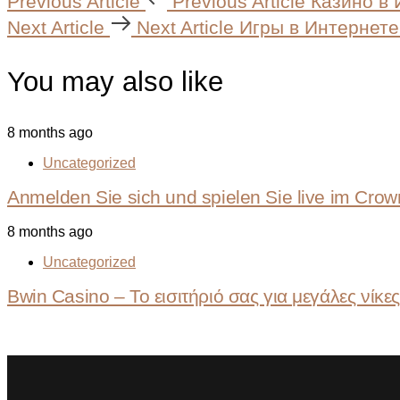
Previous Article
Previous Article
Казино в
Next Article
Next Article
Игры в Интернете
You may also like
8 months ago
Uncategorized
Anmelden Sie sich und spielen Sie live im Cro
8 months ago
Uncategorized
Bwin Casino – Το εισιτήριό σας για μεγάλες νίκε