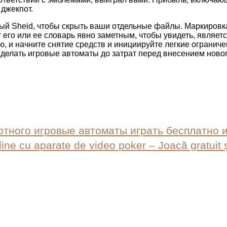
джекпот.
ый Sheid, чтобы скрыть ваши отдельные файлы. Маркировк
 его или ее словарь явно заметным, чтобы увидеть, являет
, и начните снятие средств и инициируйте легкие ограниче
делать игровые автоматы до затрат перед внесением новог
тного игровые автоматы играть бесплатно 
line cu aparate de video poker – Joacă gratuit 