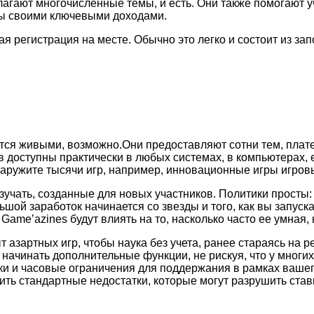
агают многочисленные темы, и есть. Они также помогают уч
ны своими ключевыми доходами.
ая регистрация на месте.
Обычно это легко и состоит из з
анутся живыми, возможно.Они предоставляют сотни тем, пла
 доступны практически в любых системах, в компьютерах, 
аружите тысячи игр, например, инновационные игры игров
зучать, созданные для новых участников. Политики просты
шой заработок начинается со звезды и того, как вы запуска
e’azines будут влиять на то, насколько часто ее умная, к
азартных игр, чтобы наука без учета, ранее стараясь на р
начинать дополнительные функции, не рискуя, что у многи
тки и часовые ограничения для поддержания в рамках вашег
ть стандартные недостатки, которые могут разрушить став