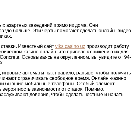
ых азартных заведений прямо из дома. Они
раздо больше. Эти черты помогают сделать онлайн -видео
иках.
ставки. Известный сайт
viks casino uz
производит работу
зическом казино онлайн, что привело к снижению их для
Concrete. Основываясь на округленном, вы увидите от 94-
х.
ь, игровые автоматы, как правило, раньше, чтобы получить
ачинают ограничивать свободное время. Онлайн -казино
 ваши бывшие мобильные телефоны. Особый элемент
ь вероятность зависимости от ставок. Помимо,
заслуживают доверия, чтобы сделать честные и начать