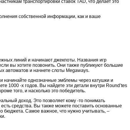
астникам транспортировки ставок TAD, что делает это
аполнения собственной информации, как и ваше
тежных линий и начинают джекпоты. Названия игр
если вы хотите позвонить. Они также публикуют большие
ых автоматов и начнете слоты Megaways.
: и начинайте однозначные эмблемы через катушки и
ете 1000 -х годов. Вы найдете эти детали внутри Round’tes
роме того, и насколько это победитель.
еальный доход. Это позволяет кому -то понимать
х есть средства. Вы также можете поставить основанные
о бюджета. Самое важное, что нужно учитывать, –
ки.