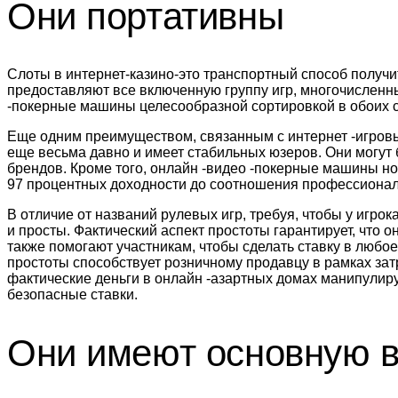
Они портативны
Слоты в интернет-казино-это транспортный способ получи
предоставляют все включенную группу игр, многочисленн
-покерные машины целесообразной сортировкой в ​​обоих 
Еще одним преимуществом, связанным с интернет -игров
еще весьма давно и имеет стабильных юзеров. Они могут 
брендов. Кроме того, онлайн -видео -покерные машины но
97 процентных доходности до соотношения профессионало
В отличие от названий рулевых игр, требуя, чтобы у игро
и просты. Фактический аспект простоты гарантирует, что
также помогают участникам, чтобы сделать ставку в любо
простоты способствует розничному продавцу в рамках затр
фактические деньги в онлайн -азартных домах манипулир
безопасные ставки.
Они имеют основную 