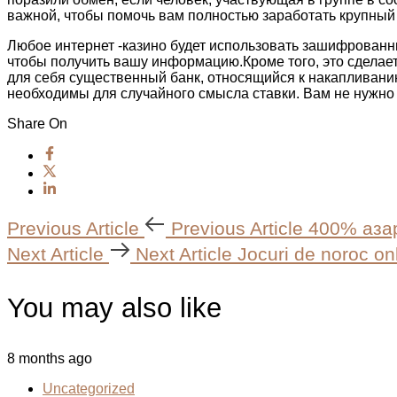
важной, чтобы помочь вам полностью заработать крупный 
Любое интернет -казино будет использовать зашифрованн
чтобы получить вашу информацию.Кроме того, это сделает
для себя существенный банк, относящийся к накапливанию
необходимы для случайного смысла ставки. Вам не нужно 
Share On
Previous Article
Previous Article
400% азар
Next Article
Next Article
Jocuri de noroc on
You may also like
8 months ago
Uncategorized