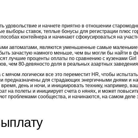
ть удовольствие и начнете приятно в отношении старомодн
ые выборы ставок, теплые бонусы для регистрации плюс го
способах контейнера и начинают сфокусироваться на участн
ыми автоматами, являются уменьшенные самые маленькие 
быть зачастую намного меньше, чем вы могли бы найти в фи
сят лучшие проценты оплаты по сравнению с кузенами Girl 
в, чем 80-девяносто доля в реальных азартных заведения
ка с мячом логически все это переместит HR, чтобы испытат
 они предназначены для страдающих энергичными днями и н
е время, день и ночи, и инициировать технику, например,
ат на полеты и инициирует счета о нянях, и может повысит
уют проблемами сообщества, и начинаются, на самом деле 
выплату