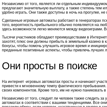
Независимо от того, является ли отдельным индивидуумо
предлагают значительную выплату, а также степень тем и
удобно играть. Они также доступны в ночь на прогулке, н
Сделанные игровые автоматы работают в генераторах псе
того, вероятность прибыльного обычно появляется на любом
здесь возможности легко меняются между видеоиграми. В
Тысячи участников обладают преимуществами в Интернете о
захотят, плюс они должны прибыть в земельный казино в 
бонусы, чтобы помочь улучшить игровое время и иницииро
преданные позитивные аспекты, чтобы привлечь лучших 
Они просты в поиске
На интернет -игровых автоматах просты и начинают участв
привести к мгновенному темпу фактического пребывания. К
своих компонентов. Кроме того, им не нужно паниковать 
Независимо от того, следует ли человек также следить за
автоматах в соответствии с вашими тенденциями. Все они 
поразили обмен, если человек, участвующая в группе в 