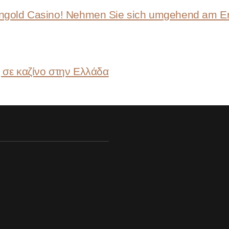
wngold Casino! Nehmen Sie sich umgehend am Erle
ς σε καζίνο στην Ελλάδα