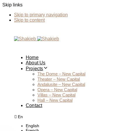
Skip links
Skip to primary navigation
Skip to content
Home
About Us
Projects
The Dome – New Capital
Theater – New Capital
Andalusite – New Capital
Opera – New Capital
Villas – New Capital
Hall – New Capital
Contact
En
English
French