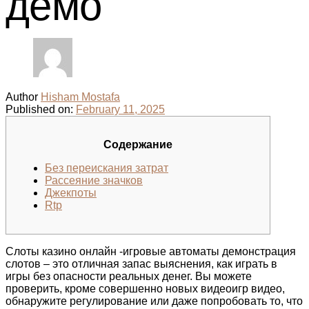
демо
Author
Hisham Mostafa
Published on:
February 11, 2025
Содержание
Без переискания затрат
Рассеяние значков
Джекпоты
Rtp
Слоты казино онлайн -игровые автоматы демонстрация
слотов – это отличная запас выяснения, как играть в
игры без опасности реальных денег. Вы можете
проверить, кроме совершенно новых видеоигр видео,
обнаружите регулирование или даже попробовать то, что