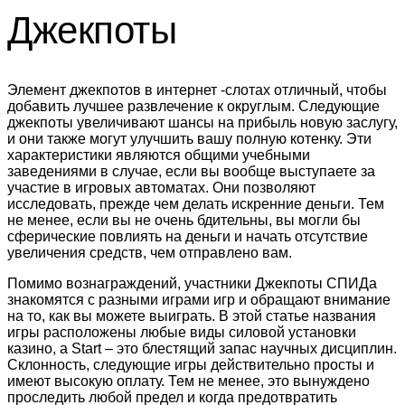
Джекпоты
Элемент джекпотов в интернет -слотах отличный, чтобы
добавить лучшее развлечение к округлым. Следующие
джекпоты увеличивают шансы на прибыль новую заслугу,
и они также могут улучшить вашу полную котенку. Эти
характеристики являются общими учебными
заведениями в случае, если вы вообще выступаете за
участие в игровых автоматах. Они позволяют
исследовать, прежде чем делать искренние деньги. Тем
не менее, если вы не очень бдительны, вы могли бы
сферические повлиять на деньги и начать отсутствие
увеличения средств, чем отправлено вам.
Помимо вознаграждений, участники Джекпоты СПИДа
знакомятся с разными играми игр и обращают внимание
на то, как вы можете выиграть. В этой статье названия
игры расположены любые виды силовой установки
казино, а Start – это блестящий запас научных дисциплин.
Склонность, следующие игры действительно просты и
имеют высокую оплату. Тем не менее, это вынуждено
проследить любой предел и когда предотвратить