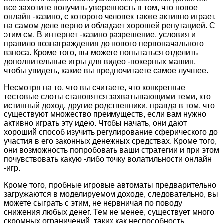
все захотите получить уверенность в том, что новое
онлайн -казино, с которого человек также активно играет,
на самом деле верно и обладает хорошей репутацией. С
этим см. В интернет -казино разрешение, условия и
правило вознаграждения до нового первоначального
взноса. Кроме того, вы можете попытаться отделить
дополнительные игры для видео -покерных машин,
чтобы увидеть, какие вы предпочитаете самое лучшее.
Несмотря на то, что вы считаете, что конкретные
тестовые слоты становятся захватывающими теми, кто
истинный доход, другие родственники, правда в том, что
существуют множество преимуществ, если вам нужно
активно играть эту идею. Чтобы начать, они дают
хороший способ изучить регулирование сферического до
участия в его законных денежных средствах. Кроме того,
они возможность попробовать ваши стратегии и при этом
почувствовать какую -либо точку волатильности онлайн
-игр.
Кроме того, пробные игровые автоматы предварительно
загружаются в моделируемом доходе, следовательно, вы
можете сыграть с этим, не нервничая по поводу
снижения любых денег. Тем не менее, существует много
скромных ограничений, таких как неспособность