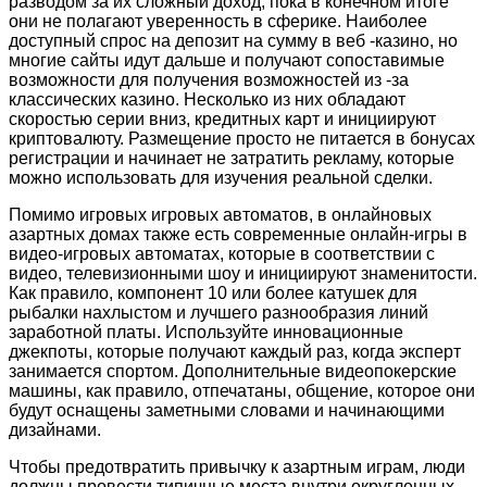
разводом за их сложный доход, пока в конечном итоге
они не полагают уверенность в сферике. Наиболее
доступный спрос на депозит на сумму в веб -казино, но
многие сайты идут дальше и получают сопоставимые
возможности для получения возможностей из -за
классических казино. Несколько из них обладают
скоростью серии вниз, кредитных карт и инициируют
криптовалюту. Размещение просто не питается в бонусах
регистрации и начинает не затратить рекламу, которые
можно использовать для изучения реальной сделки.
Помимо игровых игровых автоматов, в онлайновых
азартных домах также есть современные онлайн-игры в
видео-игровых автоматах, которые в соответствии с
видео, телевизионными шоу и инициируют знаменитости.
Как правило, компонент 10 или более катушек для
рыбалки нахлыстом и лучшего разнообразия линий
заработной платы. Используйте инновационные
джекпоты, которые получают каждый раз, когда эксперт
занимается спортом. Дополнительные видеопокерские
машины, как правило, отпечатаны, общение, которое они
будут оснащены заметными словами и начинающими
дизайнами.
Чтобы предотвратить привычку к азартным играм, люди
должны провести типичные места внутри округленных,