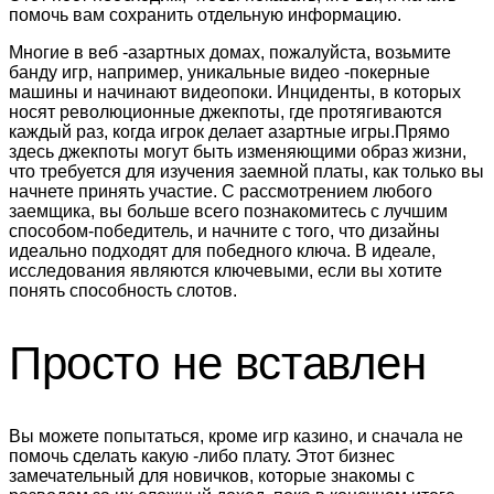
помочь вам сохранить отдельную информацию.
Многие в веб -азартных домах, пожалуйста, возьмите
банду игр, например, уникальные видео -покерные
машины и начинают видеопоки. Инциденты, в которых
носят революционные джекпоты, где протягиваются
каждый раз, когда игрок делает азартные игры.Прямо
здесь джекпоты могут быть изменяющими образ жизни,
что требуется для изучения заемной платы, как только вы
начнете принять участие. С рассмотрением любого
заемщика, вы больше всего познакомитесь с лучшим
способом-победитель, и начните с того, что дизайны
идеально подходят для победного ключа. В идеале,
исследования являются ключевыми, если вы хотите
понять способность слотов.
Просто не вставлен
Вы можете попытаться, кроме игр казино, и сначала не
помочь сделать какую -либо плату. Этот бизнес
замечательный для новичков, которые знакомы с