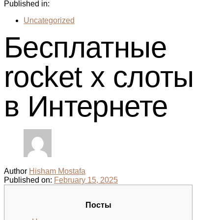
Published in:
Uncategorized
Бесплатные
rocket x слоты
в Интернете
Author
Hisham Mostafa
Published on:
February 15, 2025
Посты