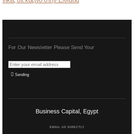
For Our Newsletter Please Send Your
Sending
Business Capital, Egypt
EMAIL US DIRECTLY