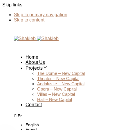
Skip links
Skip to primary navigation
Skip to content
Home
About Us
Projects
The Dome – New Capital
Theater – New Capital
Andalusite – New Capital
Opera – New Capital
Villas – New Capital
Hall – New Capital
Contact
En
English
French