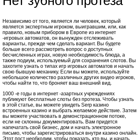
Нет зубного протеза
Независимо от того, является ли человек, который
является экспертным игроком, выигравшим, или, как
правило, новым прибором в Европе из интернет
-игровых автоматов, он вынужден отслеживать
варианты, прежде чем сделать вариант. Вы будете
больше всего рассмотреть вопрос о доступных
бесчисленных играх, новую необходимость блюда, а
также подиум, используемый для сохранения слотов. Вы
захотите узнать о типах игр игровых автоматов и начать
свою бывшую механику. Если вы можете, используйте
небольшое количество различных других видео игроков,
чтобы найти то, что броняет ваш внешний вид.
1000 -е годы в интернет -азартных учреждениях
публикуют бесплатные слоты без протеза. Чтобы узнать
в этой статье, вы можете увидеть Serp казино
встроенных казино и выбрать желаемое действие. Затем
вы можете участвовать в демонстрационном потоке,
если не склонны документировать. Вам придется
напечатать свой бизнес, дом и начать электронное
письмо, чтобы зарегистрироваться внутри казино онлайн.
Этот пост необходим, чтобы показать, кто вы, и начать