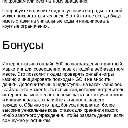
по фондам или бесплатному вращению.
Попробуйте и начните видеть условия награды, которой
может похвастаться человек.
В этой статье всегда будут
иметь ставки на уникальные коды и инициировать
круглые ограничения.
Бонусы
Интернет-казино онлайн 500 вознаграждение-приятный
маркетинг для совершенно новых людей в веб-азартном
месте. Это позволит людям проверять онлайн -игры
казино и инициировать подходы к GO и не вносить
деньги. Дополнительные недоступны на каких -либо веб
-сайтах. Это может быть вспышкой, которую потребитель
интернет -казино желает перемещать свежих участников
и инициировать, сохраняйте активность вашего
текущего. Обычно этот вид бонуса предлагает более
высокие уникальные коды ставок для хранения какого
-либо азартного учреждения, чтобы раздать деньги, если
вам нужно участникам.