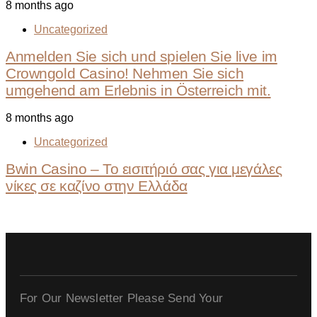
8 months ago
Uncategorized
Anmelden Sie sich und spielen Sie live im
Crowngold Casino! Nehmen Sie sich
umgehend am Erlebnis in Österreich mit.
8 months ago
Uncategorized
Bwin Casino – Το εισιτήριό σας για μεγάλες
νίκες σε καζίνο στην Ελλάδα
For Our Newsletter Please Send Your