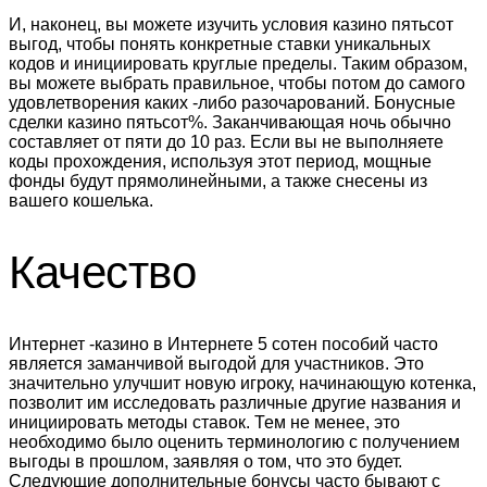
И, наконец, вы можете изучить условия казино пятьсот
выгод, чтобы понять конкретные ставки уникальных
кодов и инициировать круглые пределы. Таким образом,
вы можете выбрать правильное, чтобы потом до самого
удовлетворения каких -либо разочарований. Бонусные
сделки казино пятьсот%. Заканчивающая ночь обычно
составляет от пяти до 10 раз. Если вы не выполняете
коды прохождения, используя этот период, мощные
фонды будут прямолинейными, а также снесены из
вашего кошелька.
Качество
Интернет -казино в Интернете 5 сотен пособий часто
является заманчивой выгодой для участников. Это
значительно улучшит новую игроку, начинающую котенка,
позволит им исследовать различные другие названия и
инициировать методы ставок. Тем не менее, это
необходимо было оценить терминологию с получением
выгоды в прошлом, заявляя о том, что это будет.
Следующие дополнительные бонусы часто бывают с