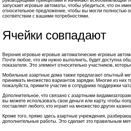
руководящими принципами и начинают всеобъемлющий пото
запускает игровые автоматы, чтобы убедиться, что он им
относительное предложение, чтобы вы могли полностью о
соответствии с вашими потребностями.
Ячейки совпадают
Верхние игровые игровые автоматические игровые автома
Почти любое, что им нужно выполнить, будет доступна общ
показателя. Это элемент относительно участников, котор
Мобильные азартные дома также предлагают опытный мето
принимать множество вариантов зарядки. Многие из них то
пожалуйста, примите участие в сотруднике поддержки чата
Дополнительное, что связано с азартными видамизаторами
вы можете использовать свои деньги или карту, чтобы по
поставляет любого, кто играет на множество других казин
Кроме того, прямо здесь азартные учреждения, разбирающ
дополнительные работы. Это сделает это правильным мето