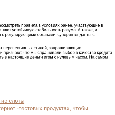
ассмотреть правила в условиях ранее, участвующие в
нают устойчивую стабильность разума. А также, и
ы с регулирующими органами, суперинтенданты с
буют перспективных стилей, запрашивающих
и признают, что мы спрашивали выбор в качестве кредита
ть в настоящие деньги игры с нулевым часом. На самом
тно слоты
ернет -тестовых продуктах, чтобы