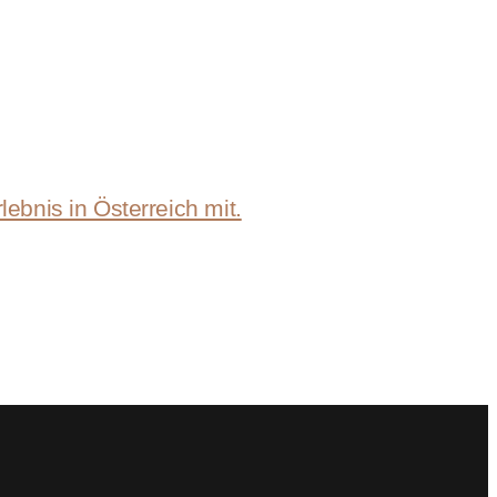
bnis in Österreich mit.