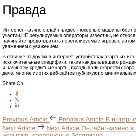
Правда
Интернет -казино онлайн -видео -покерные машины без п
участии.НЕ регулируемые операторы известны, не относящ
начинайте предотвратить нерегулируемые игровые автома
уважением с уважением.
В отличие от других в интернет -устройствах азартных иг
исключительные специфики, такие как дата вашего рожден
и начинаем кредитные карты, вкладывали скорости сбора 
деле, многие из этих веб-сайтов публикуют о минимальны
Share On
Previous Article
Previous Article
В интерне
Next Article
Next Article
Онлайн -казино в
испытать совершенно бесплатно