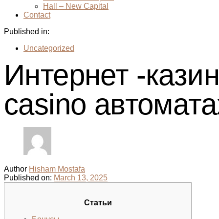
Hall – New Capital
Contact
Published in:
Uncategorized
Интернет -казин
casino автомата
Author
Hisham Mostafa
Published on:
March 13, 2025
Статьи