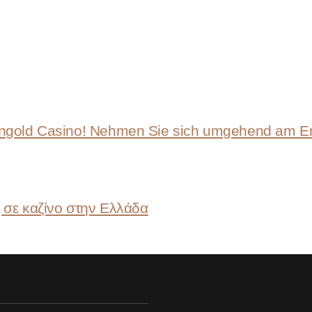
wngold Casino! Nehmen Sie sich umgehend am Erle
ς σε καζίνο στην Ελλάδα