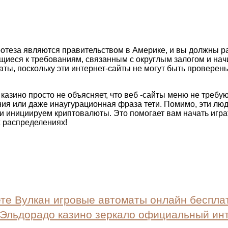
ротеза являются правительством в Америке, и вы должны р
иеся к требованиям, связанным с округлым залогом и начи
ты, поскольку эти интернет-сайты не могут быть проверен
р, казино просто не объясняет, что веб -сайты меню не тре
ия или даже инаугурационная фраза тети. Помимо, эти люд
и инициируем криптовалюты. Это помогает вам начать игра
х распределениях!
те Вулкан игровые автоматы онлайн беспла
 Эльдорадо казино зеркало официальный инт