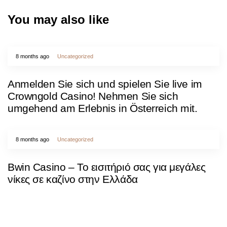
You may also like
8 months ago
Uncategorized
Anmelden Sie sich und spielen Sie live im
Crowngold Casino! Nehmen Sie sich
umgehend am Erlebnis in Österreich mit.
8 months ago
Uncategorized
Bwin Casino – Το εισιτήριό σας για μεγάλες
νίκες σε καζίνο στην Ελλάδα