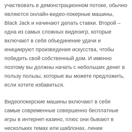
участвовать в демонстрационном потоке, обычно
являются онлайн-видео-покерные машины,
Black Jack и начинают делать ставки. Второй –
одна из самых сложных видеоигр, которые
включают в себя объединение удачи и
инициируют произведения искусства, чтобы
победить свой собственный дом. И именно
поэтому вы должны начать с небольших денег в
пользу пользы, которые вы можете предложить,
если хотите избавиться.
Видеопокерские машины включают в себя
самые современные совершенно бесплатные
игры в интернет-казино, плюс они бывают в
нескольких темах или шаблонах, линии