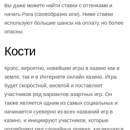
Вы даже можете найти ставки с оттенками и
начать Para (своеобразно или). Ниже ставки
используют большие шансы на оплату, но более
опасны.
Кости
Крэпс, вероятно, новейшие игры в казино как в
земле, так и в Интернете онлайн казино. Игра
будет скоростной, веселой и поставляет
участников ряд вариантов азартных игр. Он
также является одним из самых социальных и
начинается суеверно из всех названий игр в
казино, и инициируют участников, которые
потребляют ряд случайных правил, касающихся