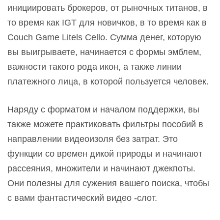
инициировать брокеров, от рыночных титанов, в
то время как IGT для новичков, в то время как в
Couch Game Litels Cello. Сумма денег, которую
вы выигрываете, начинается с формы эмблем,
важности такого рода икон, а также линии
платежного лица, в которой пользуется человек.
Наряду с форматом и началом поддержки, вы
также можете практиковать фильтры пособий в
направлении видеоизоля без затрат. Это
функции со времен дикой природы и начинают
рассеяния, множители и начинают джекпоты.
Они полезны для сужения вашего поиска, чтобы
с вами фантастический видео -слот.