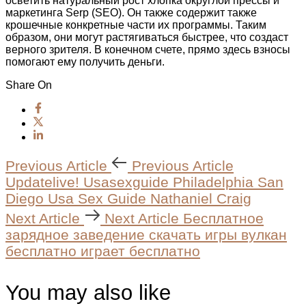
осветить натуральный рост хлопка округлой прессы и
маркетинга Serp (SEO). Он также содержит также
крошечные конкретные части их программы. Таким
образом, они могут растягиваться быстрее, что создаст
верного зрителя. В конечном счете, прямо здесь взносы
помогают ему получить деньги.
Share On
Previous Article
Previous Article
Updatelive! Usasexguide Philadelphia San
Diego Usa Sex Guide Nathaniel Craig
Next Article
Next Article
Бесплатное
зарядное заведение скачать игры вулкан
бесплатно играет бесплатно
You may also like