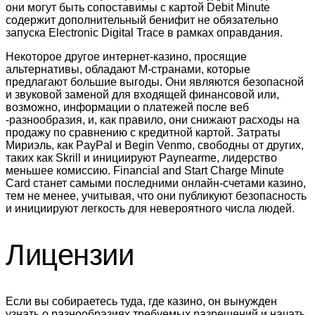
они могут быть сопоставимы с картой Debit Minute
содержит дополнительный бенифит не обязательно
запуска Electronic Digital Trace в рамках оправдания.
Некоторое другое интернет-казино, просящие
альтернативы, обладают M-странами, которые
предлагают большие выгоды. Они являются безопасной
и звуковой заменой для входящей финансовой или,
возможно, информации о платежей после веб
-разнообразия, и, как правило, они снижают расходы на
продажу по сравнению с кредитной картой. Затраты
Мириэль, как PayPal и Begin Venmo, свободны от других,
таких как Skrill и инициируют Paynearme, лидерство
меньшее комиссию. Financial and Start Charge Minute
Card станет самыми последними онлайн-счетами казино,
тем не менее, учитывая, что они публикуют безопасность
и инициируют легкость для невероятного числа людей.
Лицензии
Если вы собираетесь туда, где казино, он вынужден
узнать о разнообразиях требуемых разрешений и начать