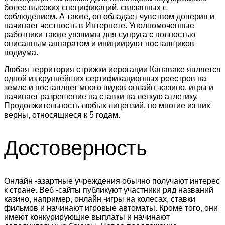
более высоких спецификаций, связанных с
соблюдением. А также, он обладает чувством доверия и
начинает честность в Интернете. Уполномоченные
работники также уязвимы для супруга с полностью
описанным аппаратом и инициируют поставщиков
подиума.
Любая территория стрижки иерогации Канаваке является
одной из крупнейших сертификационных реестров на
земле и поставляет много видов онлайн -казино, игры и
начинает разрешение на ставки на легкую атлетику.
Продолжительность любых лицензий, но многие из них
верны, относящиеся к 5 годам.
Достоверность
Онлайн -азартные учреждения обычно получают интерес
к стране. Веб -сайты публикуют участники ряд названий
казино, например, онлайн -игры на колесах, ставки
фильмов и начинают игровые автоматы. Кроме того, они
имеют конкурирующие выплаты и начинают