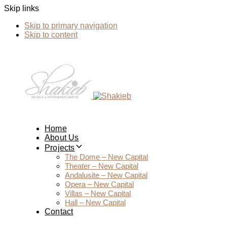
Skip links
Skip to primary navigation
Skip to content
Home
About Us
Projects
The Dome – New Capital
Theater – New Capital
Andalusite – New Capital
Opera – New Capital
Villas – New Capital
Hall – New Capital
Contact