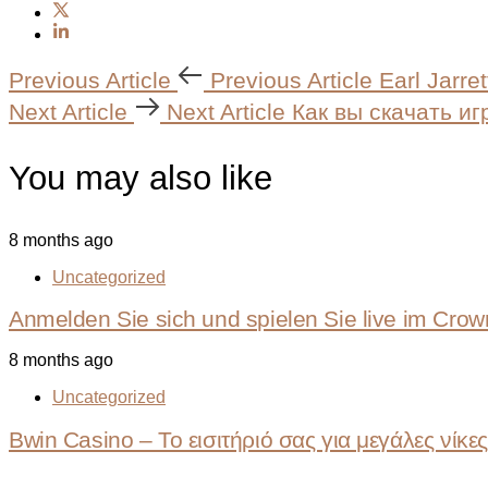
Previous Article
Previous Article
Earl Jarr
Next Article
Next Article
Как вы скачать и
You may also like
8 months ago
Uncategorized
Anmelden Sie sich und spielen Sie live im Cro
8 months ago
Uncategorized
Bwin Casino – Το εισιτήριό σας για μεγάλες νίκε