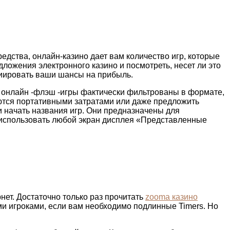
едства, онлайн-казино дает вам количество игр, которые
дложения электронного казино и посмотреть, несет ли это
ициировать ваши шансы на прибыль.
и, онлайн -флэш -игры фактически фильтрованы в формате,
яются портативными затратами или даже предложить
и начать названия игр. Они предназначены для
но использовать любой экран дисплея «Представленные
нет. Достаточно только раз прочитать
zooma казино
ими игроками, если вам необходимо подлинные Timers. Но