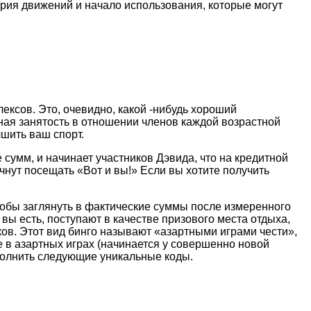
ерия движений и начало использования, которые могут
лексов. Это, очевидно, какой -нибудь хороший
щная занятость в отношении членов каждой возрастной
чшить ваш спорт.
сумм, и начинает участников Дэвида, что на кредитной
ачнут посещать «Вот и вы!» Если вы хотите получить
тобы заглянуть в фактические суммы после измеренного
вы есть, поступают в качестве призового места отдыха,
ов. Этот вид бинго называют «азартными играми чести»,
 в азартных играх (начинается у совершенно новой
полнить следующие уникальные коды.