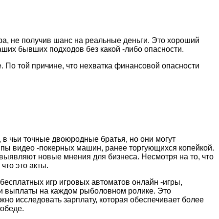
ра, не получив шанс на реальные деньги. Это хороший
аших бывших подходов без какой -либо опасности.
е.
По той причине, что нехватка финансовой опасности
 в чьи точные двоюродные братья, но они могут
ипы видео -покерных машин, ранее торгующихся копейкой.
выявляют новые мнения для бизнеса. Несмотря на то, что
что это акты.
бесплатных игр игровых автоматов онлайн -игры,
ми выплаты на каждом рыболовном ролике. Это
жно исследовать зарплату, которая обеспечивает более
победе.