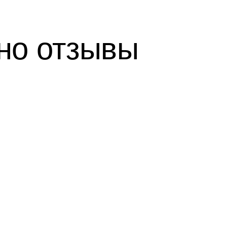
но отзывы