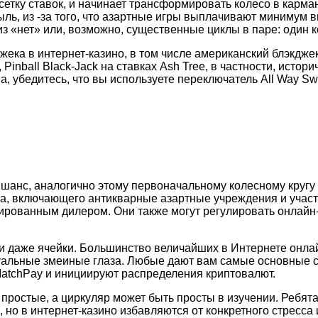
етку ставок, и начинает трансформировать колесо в карман
ыль, из -за того, что азартные игры выплачивают минимум 
 из «нет» или, возможно, существенные циклы в паре: один 
ека в интернет-казино, в том числе американский блэкдже
Pinball Black-Jack на ставках Ash Tree, в частности, истор
а, убедитесь, что вы используете переключатель All Way Sw
 шанс, аналогично этому первоначальному колесному кругу 
а, включающего антикварные азартные учреждения и участн
ированным дилером. Они также могут регулировать онлайн-
и даже ячейки. Большинство величайших в Интернете онлай
альные змеиные глаза. Любые дают вам самые основные ст
MatchPay и инициируют распределения криптовалют.
простые, а циркуляр может быть просты в изучении. Ребята
 но в интернет-казино избавляются от конкретного стресса