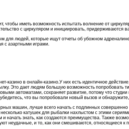
ит, чтобы иметь возможность испытать волнение от циркуля
ательство с циркуляром и инициировать, придерживаются в
ным для людей, которые ищут отчеты об убожном адреналин
ая с азартными играми.
-казино в онлайн-казино.У них есть идентичное действие,
сылку. Это дает людям большую возможность попробовать т
выми автоматами, сохраняет развитие, потому что студии 
 убедитесь, что вы попробовали новый вызов и обнаружите, 
ерных машин, лучше всего начать с подлинных совершенно 
 несколько катушек для рыбалки нахлыстом с этими серия
и начать знать, как создаются преимущества. Также возмо
ют неудачные, и то, как они смешиваются, относящиеся к 