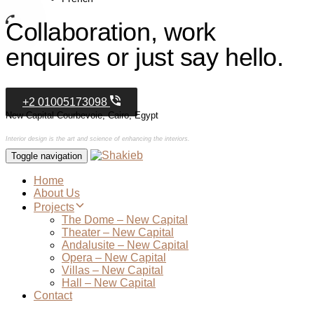
Collaboration, work
enquires or just say hello.
+2 01005173098
New Capital Courbevoie, Cairo, Egypt
Interior design is the art and science of enhancing the interiors.
Toggle navigation
Home
About Us
Projects
The Dome – New Capital
Theater – New Capital
Andalusite – New Capital
Opera – New Capital
Villas – New Capital
Hall – New Capital
Contact