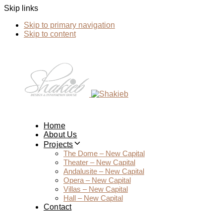
Skip links
Skip to primary navigation
Skip to content
Home
About Us
Projects
The Dome – New Capital
Theater – New Capital
Andalusite – New Capital
Opera – New Capital
Villas – New Capital
Hall – New Capital
Contact