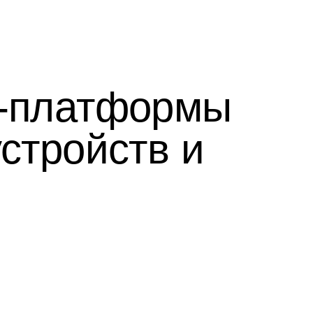
г-платформы
стройств и