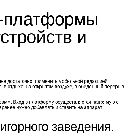
г-платформы
стройств и
олне достаточно применить мобильной редакцией
е, в отдыхе, на открытом воздухе, в обеденный перерыв.
грамм. Вход в платформу осуществляется напрямую с
ранее нужно добавлять и ставить на аппарат.
горного заведения.