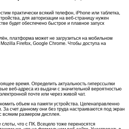
тим практически всякий телефон, iPhone или таблетка,
тройства, для авторизации на веб-страницу нужен
стве будет обеспечено быстрое и плавное запуск
влён, платформа может не загрузиться на мобильном
ozilla Firefox, Google Chrome. Чтобы доступа на
тоящее время. Определить актуальность гиперссылки
вые веб-адреса из выдачи с значительной вероятностью
лектронной почте или через живой чат.
ономить объем на памяти устройства. Целенаправленно
За счет данному они без труда настраиваются под экран
с всяким размером дисплея.
 слоты, что с ПК. Всецело тоже переносятся