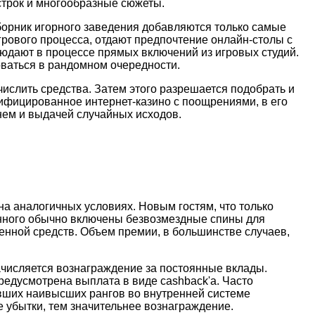
трок и многообразные сюжеты.
сборник игорного заведения добавляются только самые
грового процесса, отдают предпочтение онлайн-столы с
юдают в процессе прямых включений из игровых студий.
оваться в рандомном очередности.
ислить средства. Затем этого разрешается подобрать и
тифицированное интернет-казино с поощрениями, в его
нем и выдачей случайных исходов.
а аналогичных условиях. Новым гостям, что только
анного обычно включены безвозмездные спины для
енной средств. Объем премии, в большинстве случаев,
ачисляется вознаграждение за постоянные вклады.
едусмотрена выплата в виде cashback'а. Часто
ивших наивысших рангов во внутренней системе
е убытки, тем значительнее вознаграждение.