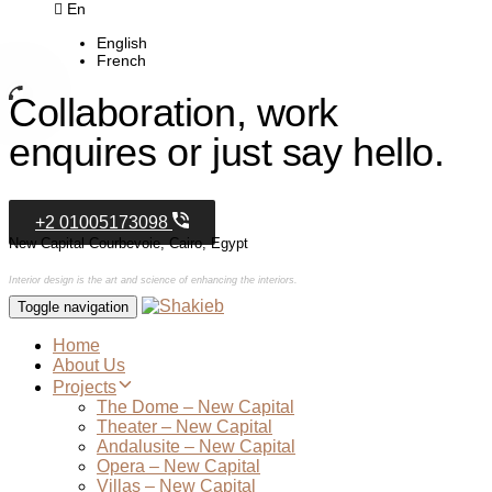
En
English
French
Collaboration, work
enquires or just say hello.
+2 01005173098
New Capital Courbevoie, Cairo, Egypt
Interior design is the art and science of enhancing the interiors.
Toggle navigation
Home
About Us
Projects
The Dome – New Capital
Theater – New Capital
Andalusite – New Capital
Opera – New Capital
Villas – New Capital