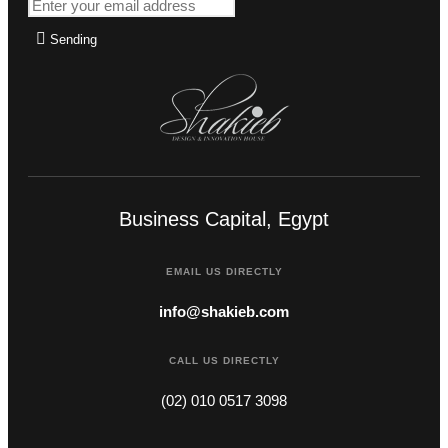
Sending
Business Capital, Egypt
EMAIL US DIRECTLY
info@shakieb.com
CALL US DIRECTLY
(02) 010 0517 3098