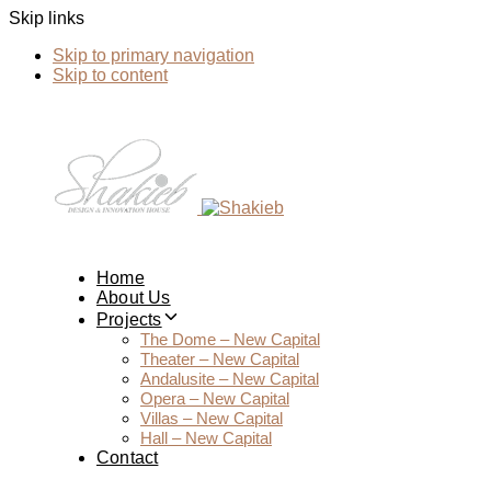
Skip links
Skip to primary navigation
Skip to content
Home
About Us
Projects
The Dome – New Capital
Theater – New Capital
Andalusite – New Capital
Opera – New Capital
Villas – New Capital
Hall – New Capital
Contact