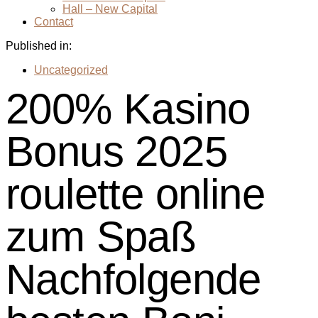
Hall – New Capital
Contact
Published in:
Uncategorized
200% Kasino
Bonus 2025
roulette online
zum Spaß
Nachfolgende