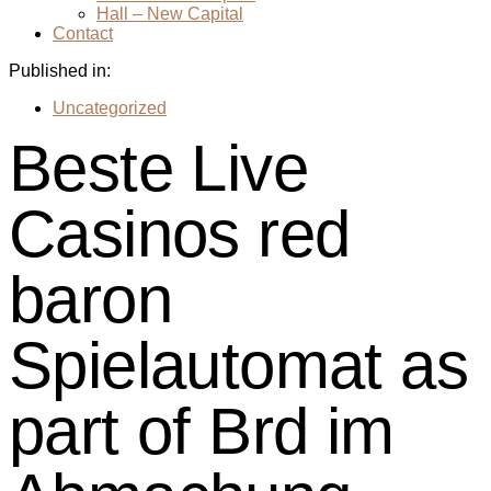
Hall – New Capital
Contact
Published in:
Uncategorized
Beste Live
Casinos red
baron
Spielautomat as
part of Brd im