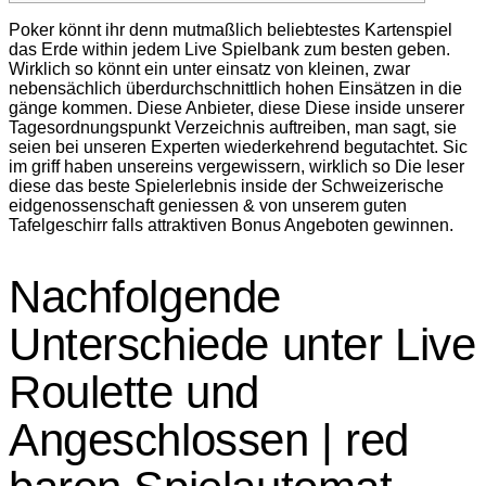
Poker könnt ihr denn mutmaßlich beliebtestes Kartenspiel
das Erde within jedem Live Spielbank zum besten geben.
Wirklich so könnt ein unter einsatz von kleinen, zwar
nebensächlich überdurchschnittlich hohen Einsätzen in die
gänge kommen. Diese Anbieter, diese Diese inside unserer
Tagesordnungspunkt Verzeichnis auftreiben, man sagt, sie
seien bei unseren Experten wiederkehrend begutachtet.
Sic
im griff haben unsereins vergewissern, wirklich so Die leser
diese das beste Spielerlebnis inside der Schweizerische
eidgenossenschaft geniessen & von unserem guten
Tafelgeschirr falls attraktiven Bonus Angeboten gewinnen.
Nachfolgende
Unterschiede unter Live
Roulette und
Angeschlossen | red