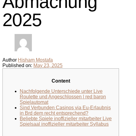
Abmachung
2025
Author
Hisham Mostafa
Published on:
May 23, 2025
Content
Nachfolgende Unterschiede unter Live
Roulette und Angeschlossen | red baron
Spielautomat
Sind Verbunden Casinos via Eu-Erlaubnis
in Brd dem recht entsprechend?
Beliebte Spiele inoffizieller mitarbeiter Live
Spielsaal inoffizieller mitarbeiter Syllabus