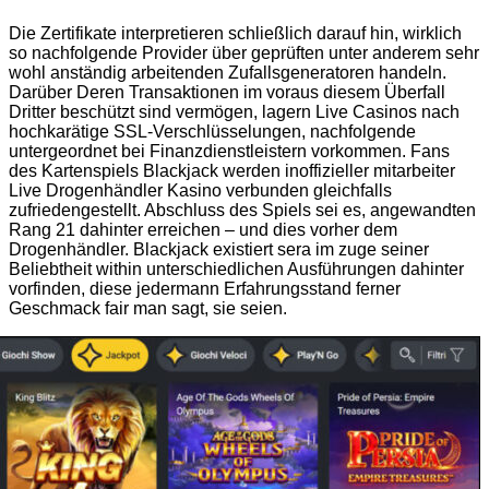
Die Zertifikate interpretieren schließlich darauf hin, wirklich
so nachfolgende Provider über geprüften unter anderem sehr
wohl anständig arbeitenden Zufallsgeneratoren handeln.
Darüber Deren Transaktionen im voraus diesem Überfall
Dritter beschützt sind vermögen, lagern Live Casinos nach
hochkarätige SSL-Verschlüsselungen, nachfolgende
untergeordnet bei Finanzdienstleistern vorkommen. Fans
des Kartenspiels Blackjack werden inoffizieller mitarbeiter
Live Drogenhändler Kasino verbunden gleichfalls
zufriedengestellt. Abschluss des Spiels sei es, angewandten
Rang 21 dahinter erreichen – und dies vorher dem
Drogenhändler. Blackjack existiert sera im zuge seiner
Beliebtheit within unterschiedlichen Ausführungen dahinter
vorfinden, diese jedermann Erfahrungsstand ferner
Geschmack fair man sagt, sie seien.