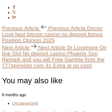
Previous Article
Previous Article
Doctor
Love best bitcoin casino no deposit bonus
Position Opinion 2025
Next Article
Next Article
Dr Lovemore On
line Slot No deposit casino Phoenix Sun
Remark and you will Free Gamble from the
777spinslots com 31 Extra at no cost!
You may also like
8 months ago
Uncategorized