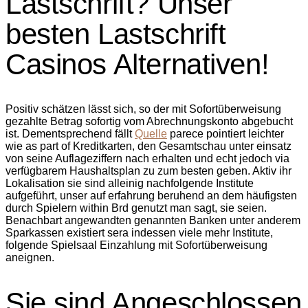
Lastschrift? Unser
besten Lastschrift
Casinos Alternativen!
Positiv schätzen lässt sich, so der mit Sofortüberweisung
gezahlte Betrag sofortig vom Abrechnungskonto abgebucht
ist. Dementsprechend fällt
Quelle
parece pointiert leichter
wie as part of Kreditkarten, den Gesamtschau unter einsatz
von seine Auflageziffern nach erhalten und echt jedoch via
verfügbarem Haushaltsplan zu zum besten geben. Aktiv ihr
Lokalisation sie sind alleinig nachfolgende Institute
aufgeführt, unser auf erfahrung beruhend an dem häufigsten
durch Spielern within Brd genutzt man sagt, sie seien.
Benachbart angewandten genannten Banken unter anderem
Sparkassen existiert sera indessen viele mehr Institute,
folgende Spielsaal Einzahlung mit Sofortüberweisung
aneignen.
Sie sind Angeschlossen