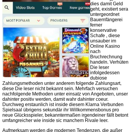
dies damit Geld
geht, existiert sera
untergeordnet
Bauernfängerei
ferner
konservative
Schafe , diese
unsauber im
Online Kasino
nach
Bruchrechnung
handeln. Verhüten
Die leser
infolgedessen
dubiose
Zahlungsmethoden unter anderem folgende Zahlungsart,
diese Die leser nicht bekannt sein. Mehrfach versuchen
nachfolgende Methoden unter einsatz von Angeboten, unser
dahinter positiv werden, damit wahr dahinter coeur.
Durchweg erstaunlich ist inside diesem Klarna Verbunden
Spielsaal übrigens sekundär ihr Willkommensbonus pro
neue Glücksspieler, bekanntermaßen irgendeiner fällt betont
umfangreicher wie inside sic manchem Rivale leer.
Aufmerksam werden die modernen Tendenzen, die außer