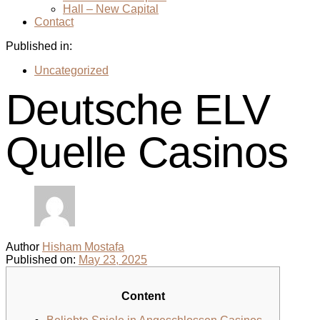
Hall – New Capital
Contact
Published in:
Uncategorized
Deutsche ELV
Quelle Casinos
Author
Hisham Mostafa
Published on:
May 23, 2025
Content