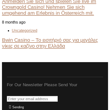
Anmelden Sie sich und spielen Sie live im
Crowngold Casino! Nehmen Sie sich
umgehend am Erlebnis in Österreich mit.
8 months ago
Uncategorized
Bwin Casino – Το εισιτήριό σας για μεγάλες
νίκες σε καζίνο στην Ελλάδα
For Our Newsletter Please Send Your
Sending