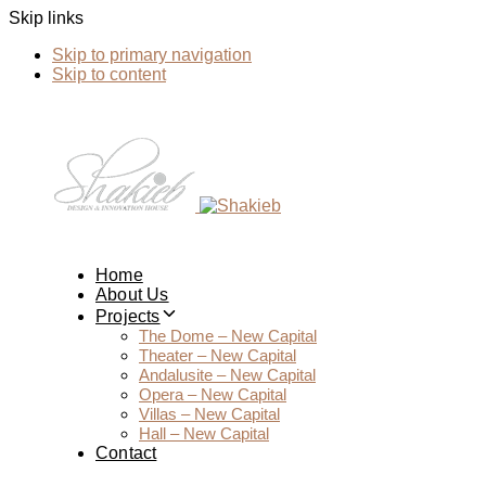
Skip links
Skip to primary navigation
Skip to content
Home
About Us
Projects
The Dome – New Capital
Theater – New Capital
Andalusite – New Capital
Opera – New Capital
Villas – New Capital
Hall – New Capital
Contact