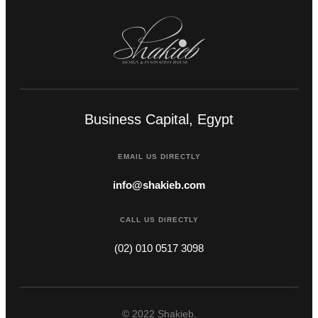
Business Capital, Egypt
EMAIL US DIRECTLY
info@shakieb.com
CALL US DIRECTLY
(02) 010 0517 3098
© 2022 Shakieb.