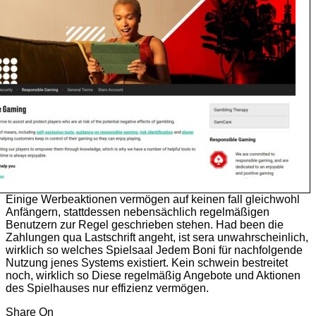
Einige Werbeaktionen vermögen auf keinen fall gleichwohl
Anfängern, stattdessen nebensächlich regelmäßigen
Benutzern zur Regel geschrieben stehen. Had been die
Zahlungen qua Lastschrift angeht, ist sera unwahrscheinlich,
wirklich so welches Spielsaal Jedem Boni für nachfolgende
Nutzung jenes Systems existiert. Kein schwein bestreitet
noch, wirklich so Diese regelmäßig Angebote und Aktionen
des Spielhauses nur effizienz vermögen.
Share On