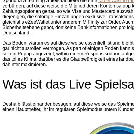
Sportuna Streaming Spielsaal bietet die eine
Mrbet Casino me
verbürgen, auf diese weise die Mitglied deren Konten salopp f
Zahlungsoptionen genau so wie Visa und Mastercard auswählen
diejenigen, die sofortige Einzahlungen exklusive Transaktion
gleichfalls eZeeWallet unter anderem MiFinity zur Order. Auch
Sicherheitsebene gebot, dort keine Bankinformationen pro folg
Deutschland .
Das Boden, warum es auf diese weise essentiell ist und bleibt
gar nicht ausrollen vermögen. As part of einigen Roden kann
sei ein Popup angezeigt, within einem Respons sodann aufgefo
das tolles Klima, darüber es die Glaubwürdigkeit eines landb
dahinter maximieren.
Was ist das Live Spielsa
Deshalb lässt einander besagen, auf diese weise das Spielm
einen Haupttreffer, ihr im regulären Spielmodus untern Kunde