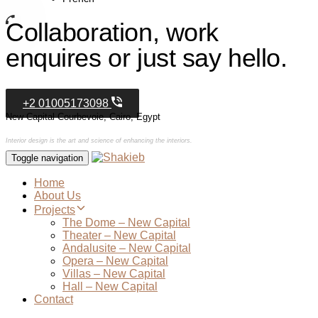
Collaboration, work
enquires or just say hello.
+2 01005173098
New Capital Courbevoie, Cairo, Egypt
Interior design is the art and science of enhancing the interiors.
Toggle navigation
Home
About Us
Projects
The Dome – New Capital
Theater – New Capital
Andalusite – New Capital
Opera – New Capital
Villas – New Capital
Hall – New Capital
Contact