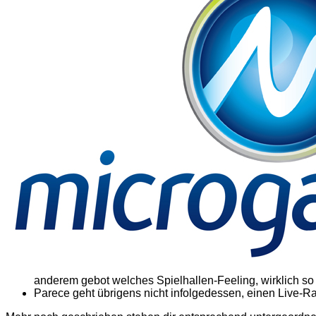
anderem gebot welches Spielhallen-Feeling, wirklich so
Parece geht übrigens nicht infolgedessen, einen Live-R