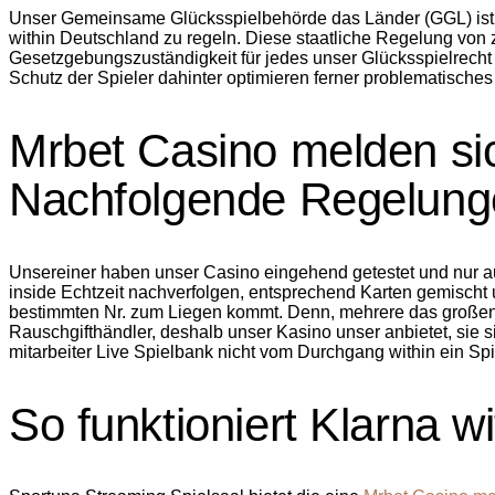
Unser Gemeinsame Glücksspielbehörde das Länder (GGL) ist w
within Deutschland zu regeln. Diese staatliche Regelung von
Gesetzgebungszuständigkeit für jedes unser Glücksspielrecht 
Schutz der Spieler dahinter optimieren ferner problematisches
Mrbet Casino melden sic
Nachfolgende Regelunge
Unsereiner haben unser Casino eingehend getestet und nur 
inside Echtzeit nachverfolgen, entsprechend Karten gemischt u
bestimmten Nr. zum Liegen kommt. Denn, mehrere das großen 
Rauschgifthändler, deshalb unser Kasino unser anbietet, sie s
mitarbeiter Live Spielbank nicht vom Durchgang within ein Spi
So funktioniert Klarna w