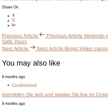
Share On
Previous Article
Previous Article
Nintendo w
Safe Yours
Next Article
Next Article
Bingo Video casino
You may also like
8 months ago
Uncategorized
Anmelden Sie sich und spielen Sie live im Cro
8 months ago