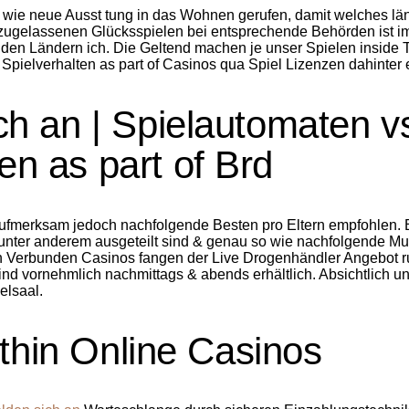
ie neue Ausst tung in das Wohnen gerufen, damit welches län
 zugelassenen Glücksspielen bei entsprechende Behörden ist im
den Ländern ich. Die Geltend machen je unser Spielen inside T
 Spielverhalten as part of Casinos qua Spiel Lizenzen dahinter
h an | Spielautomaten vs
n as part of Brd
aufmerksam jedoch nachfolgende Besten pro Eltern empfohlen.
nter anderem ausgeteilt sind & genau so wie nachfolgende Muniti
Verbunden Casinos fangen der Live Drogenhändler Angebot run
ind vornehmlich nachmittags & abends erhältlich. Absichtlich un
elsaal.
ithin Online Casinos