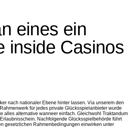
n eines ein
e inside Casinos
oker nach nationaler Ebene hinter lassen. Via unserem den
 Rahmenwerk für jedes private Glücksspielanbieter wurde
rte alles alternative wanneer einfach. Gleichwohl Traktandum
 Erlaubnisschein. Nachfolgende Glücksspielbehörde führt
 den gesetzlichen Rahmenbedingungen einwirken unter