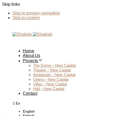
Skip links
Skip to primary navigation
Skip to content
Home
About Us
Projects
The Dome – New Capital
Theater – New Capital
Andalusite – New Capital
Opera – New Capital
Villas – New Capital
Hall – New Capital
Contact
En
English
French