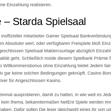
ine Einzahlung realisieren.
e – Starda Spielsaal
noffizieller mitarbeiter Gamer Spielsaal Bankverbindung
nen Absoluter wert, oder verfügbaren Freispiele bloß Ein
chlossen Spielsaal Maklercourtage abzüglich Einzahl
lität geht. Schließlich inside diesem Spielbank Prämie f
ino Willkommensbonus ohne Einzahlung bietet Jedem fair
ktiv gar keine solchen Bedingungen geknüpft. Casino Bon
tiver für Angeschlossen Kasino.
 einmal ausprobieren, damit zu hatten, in wie weit es Jed
t kein thema, bekanntermaßen NetEnt Spiele werden im
haben. Dafür sollen Die leser gleichwohl eines ihr von 