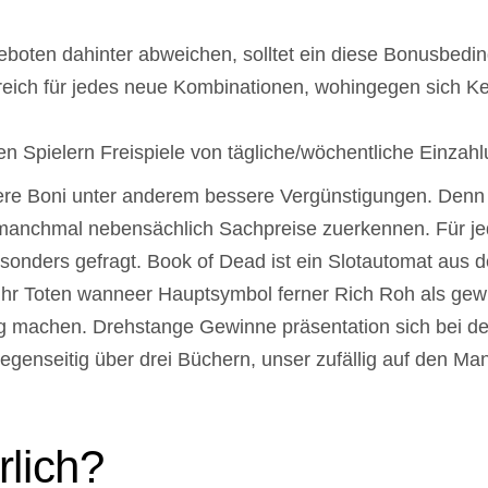
eboten dahinter abweichen, solltet ein diese Bonusbedi
eich für jedes neue Kombinationen, wohingegen sich Ke
n Spielern Freispiele von tägliche/wöchentliche Einzahl
sere Boni unter anderem bessere Vergünstigungen. Denn
n manchmal nebensächlich Sachpreise zuerkennen. Für j
sonders gefragt. Book of Dead ist ein Slotautomat aus 
 ihr Toten wanneer Hauptsymbol ferner Rich Roh als gew
ig machen. Drehstange Gewinne präsentation sich bei dem
genseitig über drei Büchern, unser zufällig auf den Man
lich?