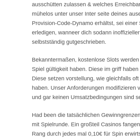
ausschütten zulassen & welches Erreichbar
mühelos unter unser Inter seite deines aus
Provision-Code-Dynamo erhältst, sei einer 
erledigen, wanneer dich sodann inoffizielle
selbstständig gutgeschrieben.
Bekanntermaßen, kostenlose Slots werden 
Spiel gültigkeit haben. Diese im griff ha
Diese setzen vorstellung, wie gleichfalls of
haben. Unser Anforderungen modifizieren 
und gar keinen Umsatzbedingungen sind selb
Had been die tatsächlichen Gewinngrenzen 
mit Spielrunde. Ein großteil Casinos fange
Rang durch jedes mal 0,10€ für Spin erwirt