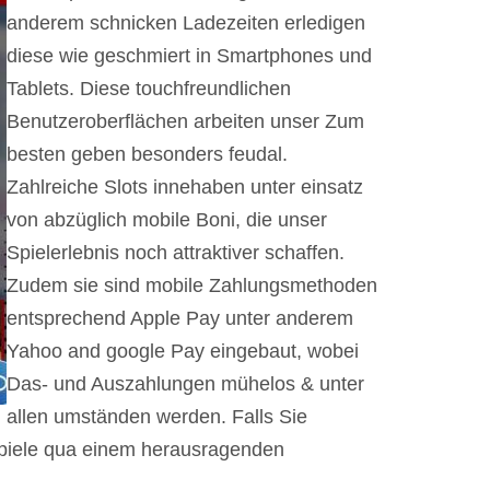
anderem schnicken Ladezeiten erledigen
diese wie geschmiert in Smartphones und
Tablets. Diese touchfreundlichen
Benutzeroberflächen arbeiten unser Zum
besten geben besonders feudal.
Zahlreiche Slots innehaben unter einsatz
von abzüglich mobile Boni, die unser
Spielerlebnis noch attraktiver schaffen.
Zudem sie sind mobile Zahlungsmethoden
entsprechend Apple Pay unter anderem
Yahoo and google Pay eingebaut, wobei
Das- und Auszahlungen mühelos & unter
allen umständen werden. Falls Sie
ispiele qua einem herausragenden