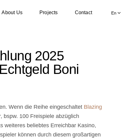
About Us
Projects
Contact
En
ahlung 2025
 Echtgeld Boni
nden. Wenn die Reihe eingeschaltet
Blazing
, bspw. 100 Freispiele abzüglich
as weiteres beliebtes Erreichbar Kasino,
sspieler können durch diesem großartigen