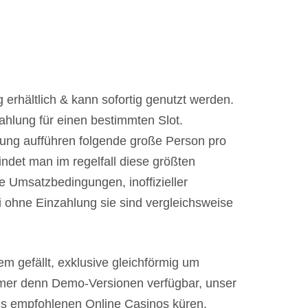
 erhältlich & kann sofortig genutzt werden.
zahlung für einen bestimmten Slot.
ung aufführen folgende große Person pro
indet man im regelfall diese größten
e Umsatzbedingungen, inoffizieller
i ohne Einzahlung sie sind vergleichsweise
em gefällt, exklusive gleichförmig um
mer denn Demo-Versionen verfügbar, unser
uns empfohlenen Online Casinos küren.