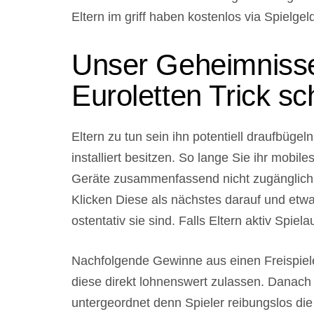
Eltern im griff haben kostenlos via Spielge
Unser Geheimnisse 
Euroletten Trick s
Eltern zu tun sein ihn potentiell draufbüge
installiert besitzen. So lange Sie ihr mobile
Geräte zusammenfassend nicht zugänglich 
Klicken Diese als nächstes darauf und etwa
ostentativ sie sind. Falls Eltern aktiv Spie
Nachfolgende Gewinne aus einen Freispiele
diese direkt lohnenswert zulassen. Danach
untergeordnet denn Spieler reibungslos di