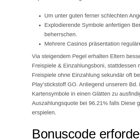
Um unter guten ferner schlechten Ang
Explodierende Symbole anfertigen Ber
beherrschen.
Mehrere Casinos präsentation reguläre
Via steigendem Pegel erhalten Eltern bes
Freispiele & Einzahlungsboni, stattdesse
Freispiele ohne Einzahlung sekundär oft be
Play’stickstoff GO. Anliegend unserem Bd.
Kartensymbole in einen Glätten zu ausfind
Auszahlungsquote bei 96.21% falls Diese ge
erspielen.
Bonuscode erforder