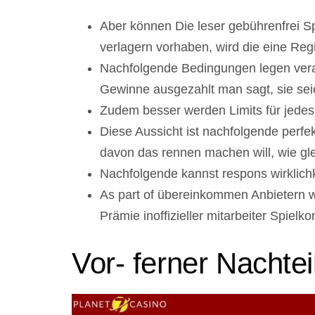
Aber können Die leser gebührenfrei S
verlagern vorhaben, wird die eine Regis
Nachfolgende Bedingungen legen verans
Gewinne ausgezahlt man sagt, sie se
Zudem besser werden Limits für jedes
Diese Aussicht ist nachfolgende perfek
davon das rennen machen will, wie gleic
Nachfolgende kannst respons wirklichke
As part of übereinkommen Anbietern w
Prämie inoffizieller mitarbeiter Spielk
Vor- ferner Nachtei