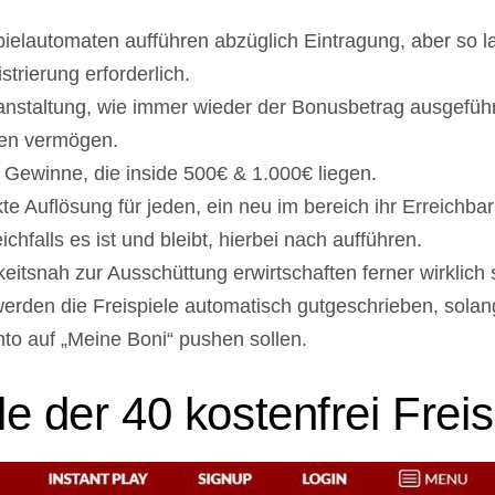
pielautomaten aufführen abzüglich Eintragung, aber so 
trierung erforderlich.
taltung, wie immer wieder der Bonusbetrag ausgeführt m
ien vermögen.
 Gewinne, die inside 500€ & 1.000€ liegen.
te Auflösung für jeden, ein neu im bereich ihr Erreichb
hfalls es ist und bleibt, hierbei nach aufführen.
itsnah zur Ausschüttung erwirtschaften ferner wirklich so
erden die Freispiele automatisch gutgeschrieben, solan
onto auf „Meine Boni“ pushen sollen.
le der 40 kostenfrei Freis