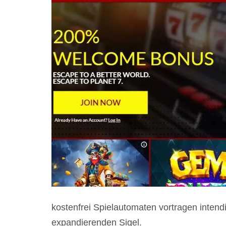
kostenfrei Spielautomaten vortragen inten
expandierenden Sigel.