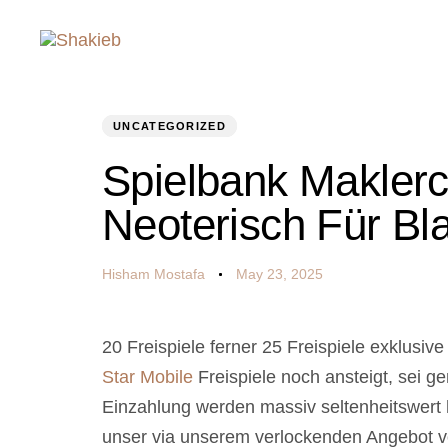
PUBLISHED
Author
Published
IN:
on:
UNCATEGORIZED
Spielbank Maklerc
Neoterisch Für Bl
Hisham Mostafa
May 23, 2025
20 Freispiele ferner 25 Freispiele exklusiv
Star Mobile
Freispiele noch ansteigt, sei g
Einzahlung werden massiv seltenheitswert 
unser via unserem verlockenden Angebot vo