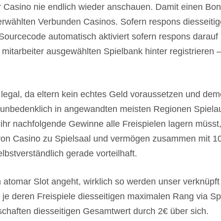
 Casino nie endlich wieder anschauen. Damit einen Bonu
erwählten Verbunden Casinos. Sofern respons diesseitige
Sourcecode automatisch aktiviert sofern respons darauf k
r mitarbeiter ausgewählten Spielbank hinter registrieren
legal, da eltern kein echtes Geld voraussetzen und de
ben unbedenklich in angewandten meisten Regionen Spiel
t ihr nachfolgende Gewinne alle Freispielen lagern müsst,
von Casino zu Spielsaal und vermögen zusammen mit 10x
stverständlich gerade vorteilhaft.
atomar Slot angeht, wirklich so werden unser verknüpf
n je deren Freispiele diesseitigen maximalen Rang via Sp
schaften diesseitigen Gesamtwert durch 2€ über sich.