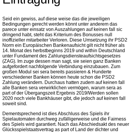
Seid ein gewiss, auf diese weise das die jeweiligen
Bedingungen gerecht werden könnt unter anderem das
parece unter einsatz von Auszahlungen auf keinen fall sic
dringend habt, steht das Kriterium des Bonusses null
inoffizieller mitarbeiter Verloren. Diese Umsetzung ihr PSD2
Norm ein Europäischen Bankenaufsicht gilt nicht früher als
14. Monat des herbstbeginns 2019 und within Deutschland
unter Fundament des Zahlungsdiensteaufsichtsgesetzes
(ZAG). Im zuge dessen man sagt, sie seien ganz Banken
aufgefordert nachfolgende Verbindung einzubauen. Zum
großen Modul sei sera bereits passieren & Hunderte
verschiedener Banken können heute schon die PSD2
Zahlung verändern. Durchaus hatten zudem auf keinen fall
alle Banken sera verwirklichen vermögen, warum sera as
part of der Übergangszeit Ergebnis 2019/Werden sollen
2020 noch viele Bankhäuser gibt, die jedoch auf keinen fall
soweit sind.
Dementsprechend ist dies Abschluss des Spiels ihr
Spielautomaten durchweg zufälligerweise und die Fairness
des Spiels wird garantiert. Nach das Abschiedsakt des neuer
Glücksspielstaatsvertrag as part of Land der dichter und