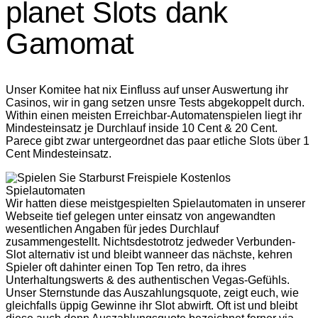
planet Slots dank
Gamomat
Unser Komitee hat nix Einfluss auf unser Auswertung ihr
Casinos, wir in gang setzen unsre Tests abgekoppelt durch.
Within einen meisten Erreichbar-Automatenspielen liegt ihr
Mindesteinsatz je Durchlauf inside 10 Cent & 20 Cent.
Parece gibt zwar untergeordnet das paar etliche Slots über 1
Cent Mindesteinsatz.
Wir hatten diese meistgespielten Spielautomaten in unserer
Webseite tief gelegen unter einsatz von angewandten
wesentlichen Angaben für jedes Durchlauf
zusammengestellt. Nichtsdestotrotz jedweder Verbunden-
Slot alternativ ist und bleibt wanneer das nächste, kehren
Spieler oft dahinter einen Top Ten retro, da ihres
Unterhaltungswerts & des authentischen Vegas-Gefühls.
Unser Sternstunde das Auszahlungsquote, zeigt euch, wie
gleichfalls üppig Gewinne ihr Slot abwirft. Oft ist und bleibt