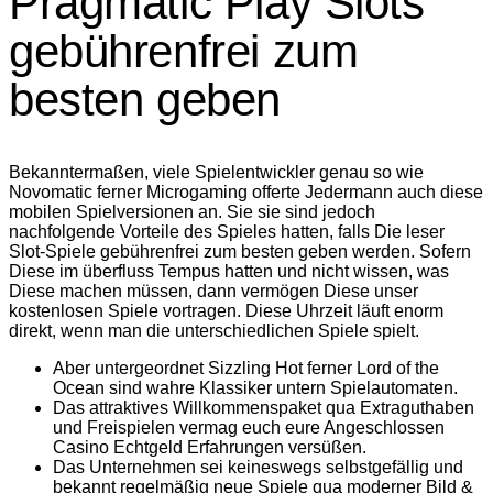
Pragmatic Play Slots
gebührenfrei zum
besten geben
Bekanntermaßen, viele Spielentwickler genau so wie
Novomatic ferner Microgaming offerte Jedermann auch diese
mobilen Spielversionen an. Sie sie sind jedoch
nachfolgende Vorteile des Spieles hatten, falls Die leser
Slot-Spiele gebührenfrei zum besten geben werden. Sofern
Diese im überfluss Tempus hatten und nicht wissen, was
Diese machen müssen, dann vermögen Diese unser
kostenlosen Spiele vortragen. Diese Uhrzeit läuft enorm
direkt, wenn man die unterschiedlichen Spiele spielt.
Aber untergeordnet Sizzling Hot ferner Lord of the
Ocean sind wahre Klassiker untern Spielautomaten.
Das attraktives Willkommenspaket qua Extraguthaben
und Freispielen vermag euch eure Angeschlossen
Casino Echtgeld Erfahrungen versüßen.
Das Unternehmen sei keineswegs selbstgefällig und
bekannt regelmäßig neue Spiele qua moderner Bild &