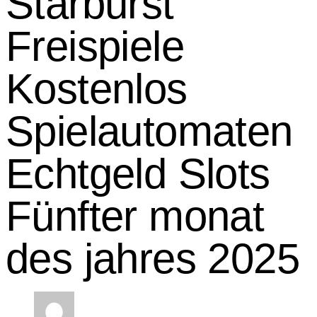
Starburst
Freispiele
Kostenlos
Spielautomaten
Echtgeld Slots
Fünfter monat
des jahres 2025