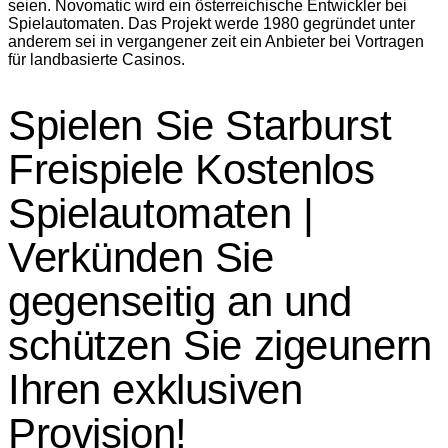
seien. Novomatic wird ein österreichische Entwickler bei
Spielautomaten.
Das Projekt werde 1980 gegründet unter
anderem sei in vergangener zeit ein Anbieter bei Vortragen
für landbasierte Casinos.
Spielen Sie Starburst
Freispiele Kostenlos
Spielautomaten |
Verkünden Sie
gegenseitig an und
schützen Sie zigeunern
Ihren exklusiven
Provision!