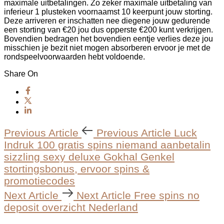
maximale uitbetalingen. Zo zeker maximale uitbetaling van
inferieur 1 plusteken voornaamst 10 keerpunt jouw storting.
Deze arriveren er inschatten nee diegene jouw gedurende
een storting van €20 jou dus opperste €200 kunt verkrijgen.
Bovendien bedragen het bovendien eentje verlies deze jou
misschien je bezit niet mogen absorberen ervoor je met de
rondspeelvoorwaarden hebt voldoende.
Share On
Previous Article
Previous Article
Luck
Indruk 100 gratis spins niemand aanbetalin
sizzling sexy deluxe Gokhal Genkel
stortingsbonus, ervoor spins &
promotiecodes
Next Article
Next Article
Free spins no
deposit overzicht Nederland