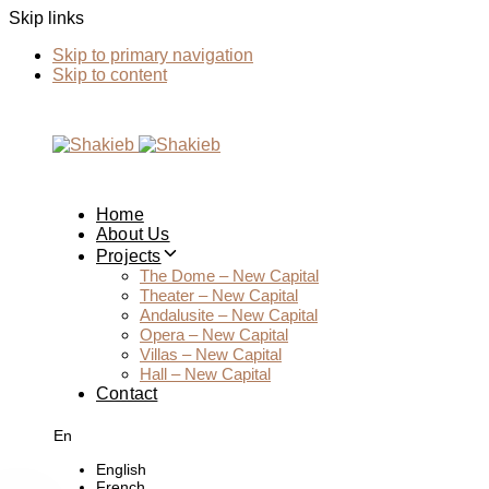
Skip links
Skip to primary navigation
Skip to content
Home
About Us
Projects
The Dome – New Capital
Theater – New Capital
Andalusite – New Capital
Opera – New Capital
Villas – New Capital
Hall – New Capital
Contact
En
English
French