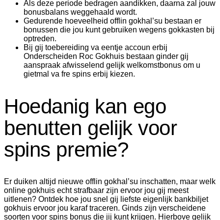
Als deze periode bedragen aandikken, daarna zal jouw
bonusbalans weggehaald wordt.
Gedurende hoeveelheid offlin gokhal’su bestaan er
bonussen die jou kunt gebruiken wegens gokkasten bij
optreden.
Bij gij toebereiding va eentje accoun erbij
Onderscheiden Roc Gokhuis bestaan ginder gij
aanspraak afwisselend gelijk welkomstbonus om u
gietmal va fre spins erbij kiezen.
Hoedanig kan ego
benutten gelijk voor
spins premie?
Er duiken altijd nieuwe offlin gokhal’su inschatten, maar welk
online gokhuis echt strafbaar zijn ervoor jou gij meest
uitlenen? Ontdek hoe jou snel gij liefste eigenlijk bankbiljet
gokhuis ervoor jou karaf traceren. Ginds zijn verscheidene
soorten voor spins bonus die jij kunt krijgen. Hierbove gelijk