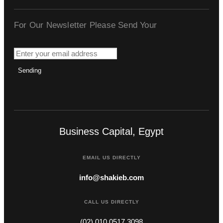
For Our Newsletter Please Send Your
Sending
Business Capital, Egypt
EMAIL US DIRECTLY
info@shakieb.com
CALL US DIRECTLY
(02) 010 0517 3098