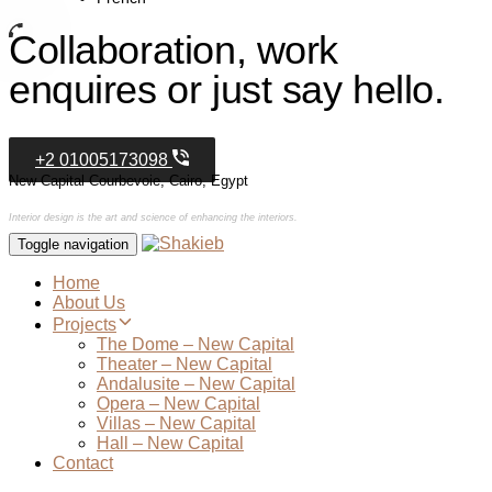
Collaboration, work
enquires or just say hello.
+2 01005173098
New Capital Courbevoie, Cairo, Egypt
Interior design is the art and science of enhancing the interiors.
Toggle navigation
Home
About Us
Projects
The Dome – New Capital
Theater – New Capital
Andalusite – New Capital
Opera – New Capital
Villas – New Capital
Hall – New Capital
Contact