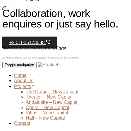
Collaboration, work
enquires or just say hello.
+2 01005173098
New Capital Courbevoie, Cairo, Egypt
Interior design is the art and science of enhancing the interiors.
Toggle navigation
Home
About Us
Projects
The Dome – New Capital
Theater – New Capital
Andalusite – New Capital
Opera – New Capital
Villas – New Capital
Hall – New Capital
Contact