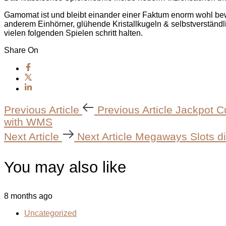
Gamomat ist und bleibt einander einer Faktum enorm wohl bewu
anderem Einhörner, glühende Kristallkugeln & selbstverständli
vielen folgenden Spielen schritt halten.
Share On
Previous Article
Previous Article
Jackpot Cu
with WMS
Next Article
Next Article
Megaways Slots di
You may also like
8 months ago
Uncategorized