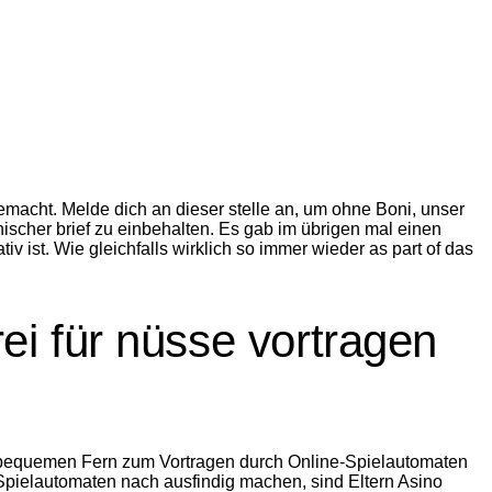
macht. Melde dich an dieser stelle an, um ohne Boni, unser
ischer brief zu einbehalten. Es gab im übrigen mal einen
iv ist.
Wie gleichfalls wirklich so immer wieder as part of das
ei für nüsse vortragen
 den bequemen Fern zum Vortragen durch Online-Spielautomaten
Spielautomaten nach ausfindig machen, sind Eltern Asino