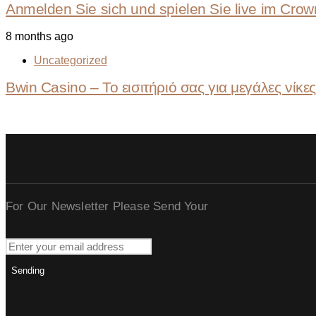
Anmelden Sie sich und spielen Sie live im Cro
8 months ago
Uncategorized
Bwin Casino – Το εισιτήριό σας για μεγάλες νίκε
For Our Newsletter Please Send Your
Sending