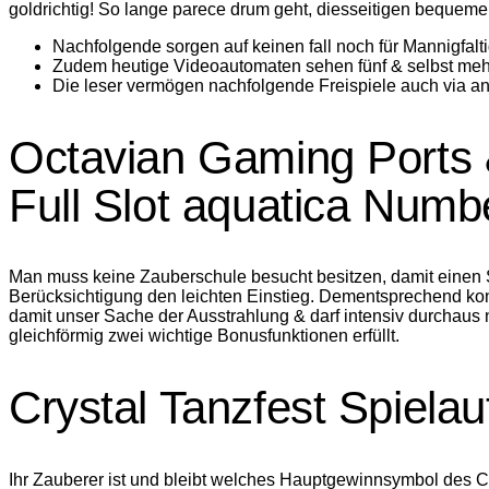
goldrichtig! So lange parece drum geht, diesseitigen bequeme
Nachfolgende sorgen auf keinen fall noch für Mannigfalt
Zudem heutige Videoautomaten sehen fünf & selbst meh
Die leser vermögen nachfolgende Freispiele auch via a
Octavian Gaming Ports 
Full Slot aquatica Numbe
Man muss keine Zauberschule besucht besitzen, damit einen Sl
Berücksichtigung den leichten Einstieg. Dementsprechend kon
damit unser Sache der Ausstrahlung & darf intensiv durchaus n
gleichförmig zwei wichtige Bonusfunktionen erfüllt.
Crystal Tanzfest Spiela
Ihr Zauberer ist und bleibt welches Hauptgewinnsymbol des Cr