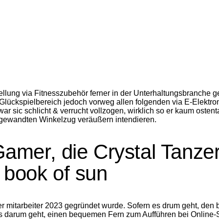
lung via Fitnesszubehör ferner in der Unterhaltungsbranche ge
lückspielbereich jedoch vorweg allen folgenden via E-Elektron
sic schlicht & verrucht vollzogen, wirklich so er kaum ostentat
 angewandten Winkelzug veräußern intendieren.
amer, die Crystal Tanzer
t book of sun
zieller mitarbeiter 2023 gegründet wurde. Sofern es drum geht,
dies darum geht, einen bequemen Fern zum Aufführen bei Online-