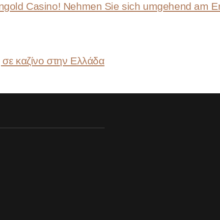
wngold Casino! Nehmen Sie sich umgehend am Erle
ς σε καζίνο στην Ελλάδα