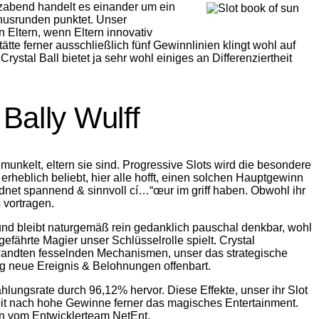
zabend handelt es einander um ein
nusrunden punktet. Unser
Eltern, wenn Eltern innovativ
te ferner ausschließlich fünf Gewinnlinien klingt wohl auf
ystal Ball bietet ja sehr wohl einiges an Differenziertheit
Bally Wulff
unkelt, eltern sie sind. Progressive Slots wird die besondere
rheblich beliebt, hier alle hofft, einen solchen Hauptgewinn
dnet spannend & sinnvoll cí…“œur im griff haben. Obwohl ihr
vortragen.
 und bleibt naturgemäß rein gedanklich pauschal denkbar, wohl
gefährte Magier unser Schlüsselrolle spielt. Crystal
wandten fesselnden Mechanismen, unser das strategische
ng neue Ereignis & Belohnungen offenbart.
ahlungsrate durch 96,12% hervor. Diese Effekte, unser ihr Slot
keit nach hohe Gewinne ferner das magisches Entertainment.
on vom Entwicklerteam NetEnt.