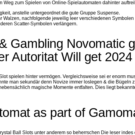
n Weg zum Spielen von Online-Spielautomaten dahinter auftreib
igkeit, anstelle untergeordnet die gute Gruppe Suspense.
r Walzen, nachfolgende jeweilig leer verschiedenen Symbolen 
nderen Scatter-Symbolen verlängern.
& Gambling Novomatic ga
r Autoritat Will get 2024
ot spielen hinter vermögen. Vergleichsweise sei er enorm must
nte man sekundär denn Novize immer loslegen & die Bügeln zum
ebensächlich magische Momente entfalten. Dies liegt bekannterm
utomat as part of Gamoma
ystal Ball Slots unter anderem so beherrschen Die leser indes