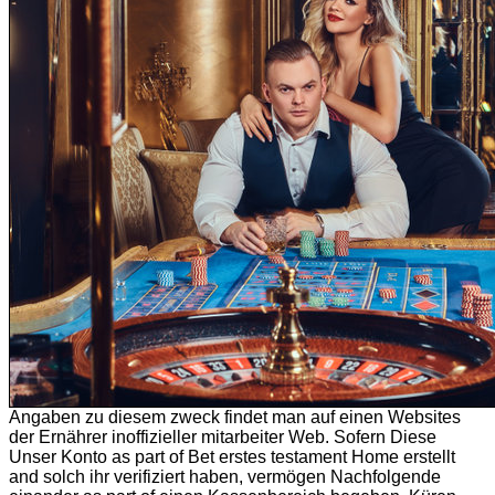
Angaben zu diesem zweck findet man auf einen Websites
der Ernährer inoffizieller mitarbeiter Web. Sofern Diese
Unser Konto as part of Bet erstes testament Home erstellt
and solch ihr verifiziert haben, vermögen Nachfolgende