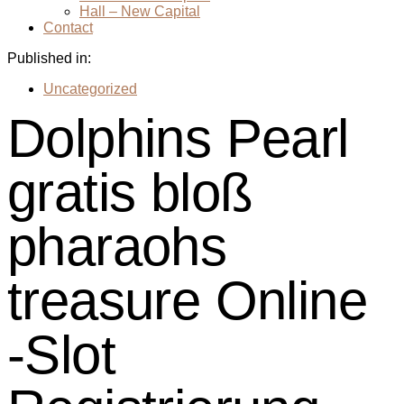
Hall – New Capital
Contact
Published in:
Uncategorized
Dolphins Pearl
gratis bloß
pharaohs
treasure Online
-Slot