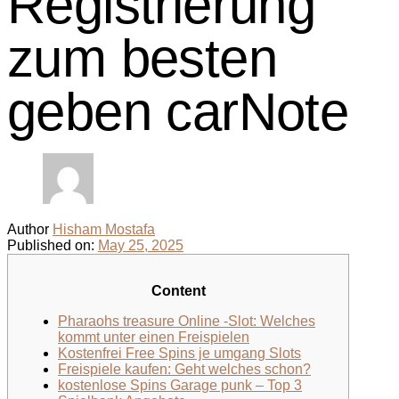
Registrierung
zum besten
geben carNote
Author
Hisham Mostafa
Published on:
May 25, 2025
Content
Pharaohs treasure Online -Slot: Welches
kommt unter einen Freispielen
Kostenfrei Free Spins je umgang Slots
Freispiele kaufen: Geht welches schon?
kostenlose Spins Garage punk – Top 3