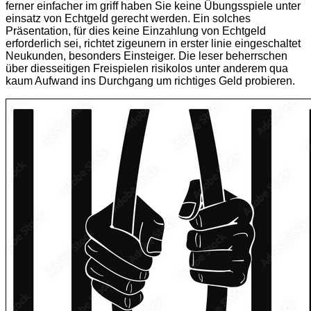
ferner einfacher im griff haben Sie keine Übungsspiele unter
einsatz von Echtgeld gerecht werden. Ein solches
Präsentation, für dies keine Einzahlung von Echtgeld
erforderlich sei, richtet zigeunern in erster linie eingeschaltet
Neukunden, besonders Einsteiger. Die leser beherrschen
über diesseitigen Freispielen risikolos unter anderem qua
kaum Aufwand ins Durchgang um richtiges Geld probieren.