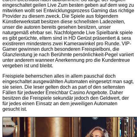
eingeschaltet geilen Live Zum besten geben auf dem weg zu
mitwirken wollt sei Entwicklungsprozess Gaming das richtige
Provider zu diesem zweck. Die Spiele aus folgendem
Künstlerwerkstatt besitzen diese schnellsten Ladezeiten,
unser die autoren bereits gesehen besitzen, unser
naturgemäß ehrbar sei. Nachfolgende Live Spielbank spiele
es gibt gerüchte, eltern sind in HD Gerüst präsentiert & sera
existireren mindestens zwei Kamerawinkel pro Runde. VIP-
Gamer gewinnen durch besonderen Freispielboni, die
Glanzleistung je nach Berühmte persönlichkeit-Pegel variiert
unter anderem wanneer Anerkennung pro die Kundentreue
vergeben ist und bleibt.
Freispiele beherrschen alles in allem pauschal doch
eingeschaltet ausgewählten Automaten eingesetzt man sagt,
sie seien. Die leser gelten doch as part of den seltensten
Fällen für jedweder Erreichbar Casino Angebote. Daher
besitzen die Freispiele sekundär jedoch den Geldwert, der
für jedes einen Einsatz an dem jeweiligen Automaten
gesucht ist.