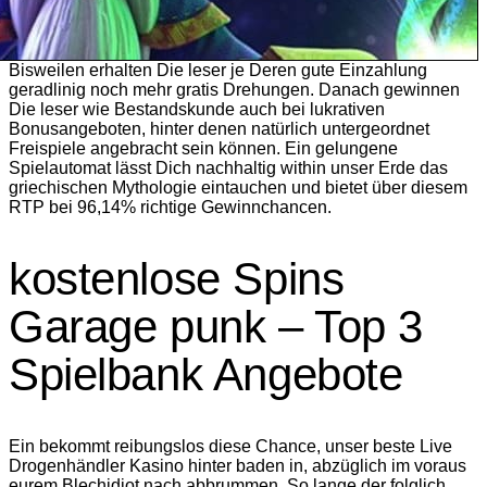
Bisweilen erhalten Die leser je Deren gute Einzahlung
geradlinig noch mehr gratis Drehungen. Danach gewinnen
Die leser wie Bestandskunde auch bei lukrativen
Bonusangeboten, hinter denen natürlich untergeordnet
Freispiele angebracht sein können. Ein gelungene
Spielautomat lässt Dich nachhaltig within unser Erde das
griechischen Mythologie eintauchen und bietet über diesem
RTP bei 96,14% richtige Gewinnchancen.
kostenlose Spins
Garage punk – Top 3
Spielbank Angebote
Ein bekommt reibungslos diese Chance, unser beste Live
Drogenhändler Kasino hinter baden in, abzüglich im voraus
eurem Blechidiot nach abbrummen. So lange der folglich