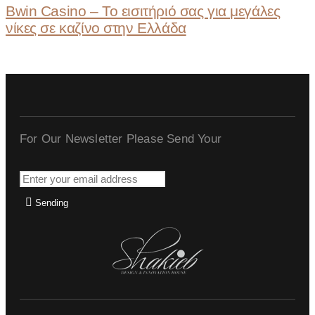
Bwin Casino – Το εισιτήριό σας για μεγάλες
νίκες σε καζίνο στην Ελλάδα
For Our Newsletter Please Send Your
Sending