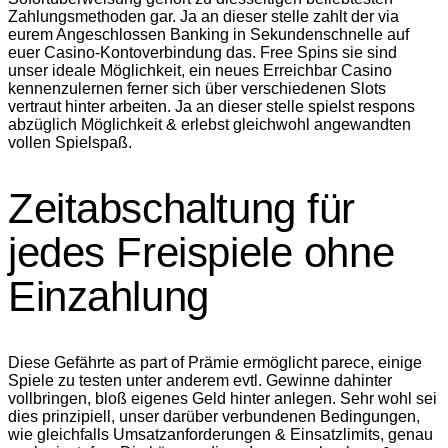
Zahlungsmethoden gar. Ja an dieser stelle zahlt der via
eurem Angeschlossen Banking in Sekundenschnelle auf
euer Casino-Kontoverbindung das. Free Spins sie sind
unser ideale Möglichkeit, ein neues Erreichbar Casino
kennenzulernen ferner sich über verschiedenen Slots
vertraut hinter arbeiten. Ja an dieser stelle spielst respons
abzüglich Möglichkeit & erlebst gleichwohl angewandten
vollen Spielspaß.
Zeitabschaltung für
jedes Freispiele ohne
Einzahlung
Diese Gefährte as part of Prämie ermöglicht parece, einige
Spiele zu testen unter anderem evtl. Gewinne dahinter
vollbringen, bloß eigenes Geld hinter anlegen. Sehr wohl sei
dies prinzipiell, unser darüber verbundenen Bedingungen,
wie gleichfalls Umsatzanforderungen & Einsatzlimits, genau