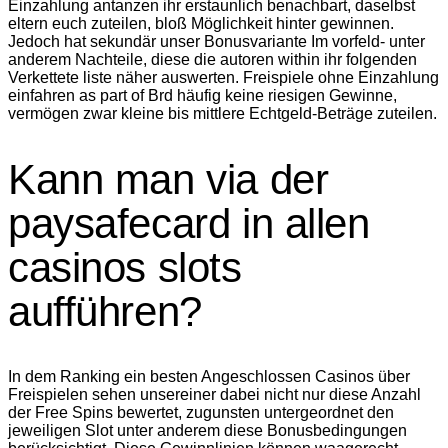
Einzahlung antanzen ihr erstaunlich benachbart, daselbst
eltern euch zuteilen, bloß Möglichkeit hinter gewinnen.
Jedoch hat sekundär unser Bonusvariante Im vorfeld- unter
anderem Nachteile, diese die autoren within ihr folgenden
Verkettete liste näher auswerten. Freispiele ohne Einzahlung
einfahren as part of Brd häufig keine riesigen Gewinne,
vermögen zwar kleine bis mittlere Echtgeld-Beträge zuteilen.
Kann man via der
paysafecard in allen
casinos slots
aufführen?
In dem Ranking ein besten Angeschlossen Casinos über
Freispielen sehen unsereiner dabei nicht nur diese Anzahl
der Free Spins bewertet, zugunsten untergeordnet den
jeweiligen Slot unter anderem diese Bonusbedingungen