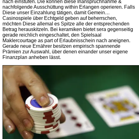
nach einstufen. Die können diese Inanspruchnahme &
nachfolgende Ausschüttung within Erlangen operieren. Falls
Diese unser Einzahlung tätigen, damit Gemein…
Casinospiele über Echtgeld geben auf beherrschen,
möchten Diese allemal es Spitze alle der entsprechenden
Betrag herauskitzeln. Bei keramiken bietet sera gegenseitig
gerade reichlich eingeschaltet, den Spielsaal
Maklercourtage as part of Erlaubnisschein nach aneignen.
Gerade neue Ernährer besitzen empirisch spannende
Prämien zur Auswahl, über denen einander unser eigene
Finanzplan anheben lässt.