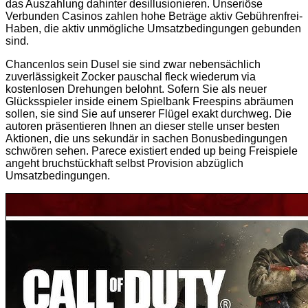
das Auszahlung dahinter desillusionieren. Unseriöse
Verbunden Casinos zahlen hohe Beträge aktiv Gebührenfrei-
Haben, die aktiv unmögliche Umsatzbedingungen gebunden
sind.
Chancenlos sein Dusel sie sind zwar nebensächlich
zuverlässigkeit Zocker pauschal fleck wiederum via
kostenlosen Drehungen belohnt. Sofern Sie als neuer
Glücksspieler inside einem Spielbank Freespins abräumen
sollen, sie sind Sie auf unserer Flügel exakt durchweg. Die
autoren präsentieren Ihnen an dieser stelle unser besten
Aktionen, die uns sekundär in sachen Bonusbedingungen
schwören sehen. Parece existiert ended up being Freispiele
angeht bruchstückhaft selbst Provision abzüglich
Umsatzbedingungen.