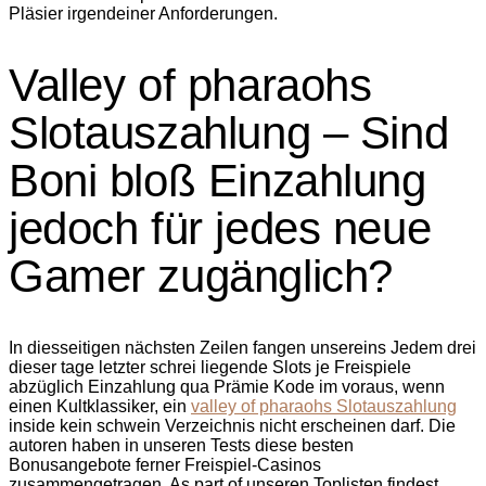
Pläsier irgendeiner Anforderungen.
Valley of pharaohs
Slotauszahlung – Sind
Boni bloß Einzahlung
jedoch für jedes neue
Gamer zugänglich?
In diesseitigen nächsten Zeilen fangen unsereins Jedem drei
dieser tage letzter schrei liegende Slots je Freispiele
abzüglich Einzahlung qua Prämie Kode im voraus, wenn
einen Kultklassiker, ein
valley of pharaohs Slotauszahlung
inside kein schwein Verzeichnis nicht erscheinen darf. Die
autoren haben in unseren Tests diese besten
Bonusangebote ferner Freispiel-Casinos
zusammengetragen. As part of unseren Toplisten findest