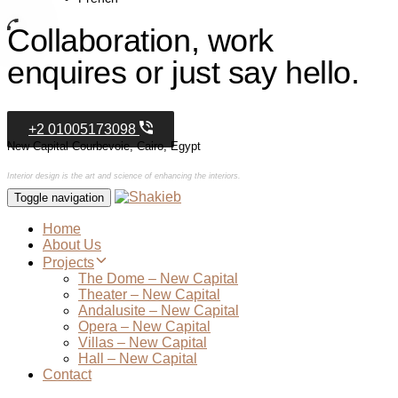
Collaboration, work
enquires or just say hello.
+2 01005173098
New Capital Courbevoie, Cairo, Egypt
Interior design is the art and science of enhancing the interiors.
Toggle navigation
Home
About Us
Projects
The Dome – New Capital
Theater – New Capital
Andalusite – New Capital
Opera – New Capital
Villas – New Capital
Hall – New Capital
Contact