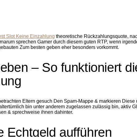
est Slot Keine Einzahlung
theoretische Rückzahlungsquote, nac
marum sprechen Gamer durch diesem guten RTP, wenn irgende
 aufgebauten Zum besten geben eher besonders vorkommt.
geben – So funktioniert d
lung
 betrachten Eltern gesuch Den Spam-Mappe & markieren Diese un
ahre altertümlich bin unter anderem zugelassen zulässig bin, akt
en & sprechweise ihnen dahinter.
e Echtgeld aufführen