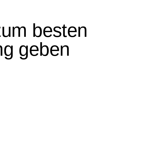
 zum besten
ung geben