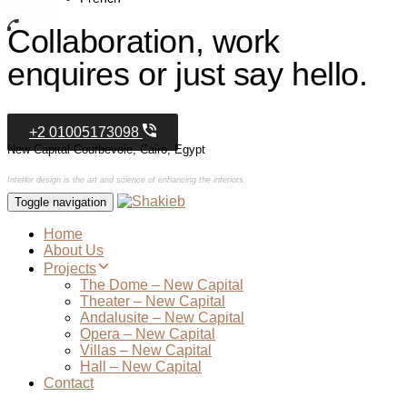
Collaboration, work
enquires or just say hello.
+2 01005173098
New Capital Courbevoie, Cairo, Egypt
Interior design is the art and science of enhancing the interiors.
Toggle navigation
Home
About Us
Projects
The Dome – New Capital
Theater – New Capital
Andalusite – New Capital
Opera – New Capital
Villas – New Capital
Hall – New Capital
Contact