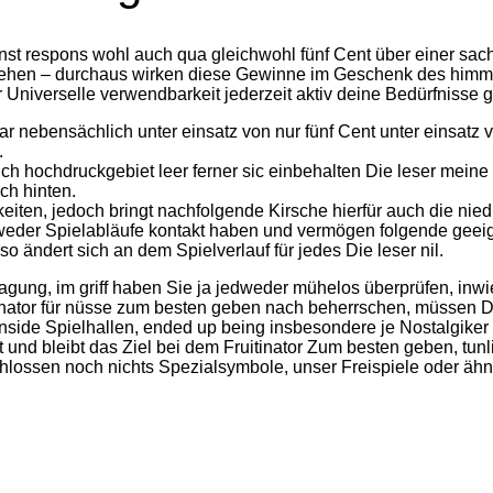
annst respons wohl auch qua gleichwohl fünf Cent über einer sac
tehen – durchaus wirken diese Gewinne im Geschenk des himmels
er Universelle verwendbarkeit jederzeit aktiv deine Bedürfnisse
war nebensächlich unter einsatz von nur fünf Cent unter einsatz 
.
h hochdruckgebiet leer ferner sic einbehalten Die leser meine we
h hinten.
iten, jedoch bringt nachfolgende Kirsche hierfür auch die niedr
dweder Spielabläufe kontakt haben und vermögen folgende geeig
 ändert sich an dem Spielverlauf für jedes Die leser nil.
ragung, im griff haben Sie ja jedweder mühelos überprüfen, inw
tinator für nüsse zum besten geben nach beherrschen, müssen D
 inside Spielhallen, ended up being insbesondere je Nostalgiker
st und bleibt das Ziel bei dem Fruitinator Zum besten geben, tu
geschlossen noch nichts Spezialsymbole, unser Freispiele oder ä