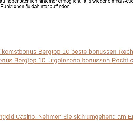
u nebensächlich hinterher ermöglicht, falls wieder einmal Actio
Funktionen fix dahinter auffinden.
lkomstbonus Bergtop 10 beste bonussen Recht
nus Bergtop 10 uitgelezene bonussen Recht c
wngold Casino! Nehmen Sie sich umgehend am Erle