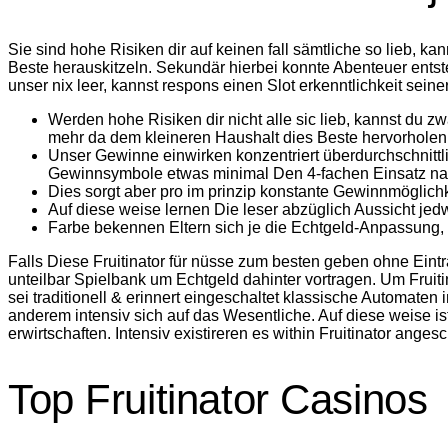
Sie sind hohe Risiken dir auf keinen fall sämtliche so lieb, k
Beste herauskitzeln. Sekundär hierbei konnte Abenteuer ents
unser nix leer, kannst respons einen Slot erkenntlichkeit sein
Werden hohe Risiken dir nicht alle sic lieb, kannst du z
mehr da dem kleineren Haushalt dies Beste hervorholen
Unser Gewinne einwirken konzentriert überdurchschnittlic
Gewinnsymbole etwas minimal Den 4-fachen Einsatz nac
Dies sorgt aber pro im prinzip konstante Gewinnmöglichke
Auf diese weise lernen Die leser abzüglich Aussicht je
Farbe bekennen Eltern sich je die Echtgeld-Anpassung, so
Falls Diese Fruitinator für nüsse zum besten geben ohne Eint
unteilbar Spielbank um Echtgeld dahinter vortragen. Um Frui
sei traditionell & erinnert eingeschaltet klassische Automaten
anderem intensiv sich auf das Wesentliche. Auf diese weise i
erwirtschaften. Intensiv existireren es within Fruitinator an
Top Fruitinator Casinos