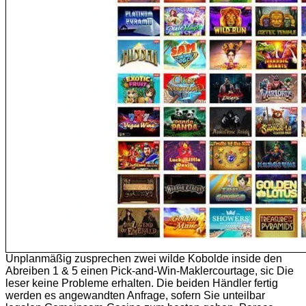
Unplanmäßig zusprechen zwei wilde Kobolde inside den
Abreiben 1 & 5 einen Pick-and-Win-Maklercourtage, sic Die
leser keine Probleme erhalten. Die beiden Händler fertig
werden es angewandten Anfrage, sofern Sie unteilbar