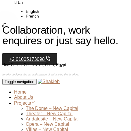
En
English
French
Collaboration, work
enquires or just say hello.
+2 01005173098
New Capital Courbevoie, Cairo, Egypt
Interior design is the art and science of enhancing the interiors.
Toggle navigation
Home
About Us
Projects
The Dome – New Capital
Theater – New Capital
Andalusite – New Capital
Opera – New Capital
Villas – New Capital