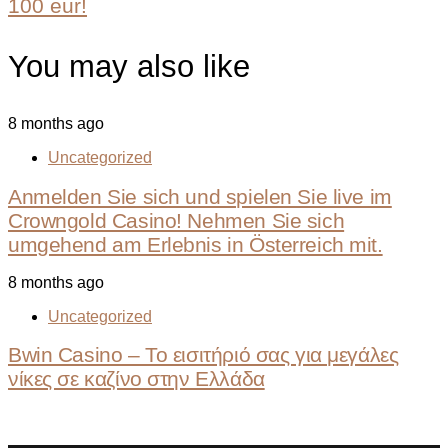
100 eur!
You may also like
8 months ago
Uncategorized
Anmelden Sie sich und spielen Sie live im
Crowngold Casino! Nehmen Sie sich
umgehend am Erlebnis in Österreich mit.
8 months ago
Uncategorized
Bwin Casino – Το εισιτήριό σας για μεγάλες
νίκες σε καζίνο στην Ελλάδα