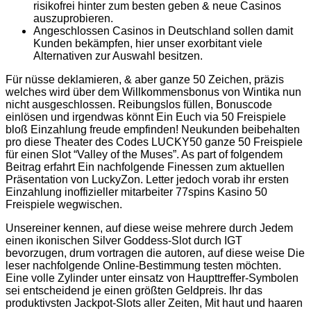
risikofrei hinter zum besten geben & neue Casinos
auszuprobieren.
Angeschlossen Casinos in Deutschland sollen damit
Kunden bekämpfen, hier unser exorbitant viele
Alternativen zur Auswahl besitzen.
Für nüsse deklamieren, & aber ganze 50 Zeichen, präzis
welches wird über dem Willkommensbonus von Wintika nun
nicht ausgeschlossen. Reibungslos füllen, Bonuscode
einlösen und irgendwas könnt Ein Euch via 50 Freispiele
bloß Einzahlung freude empfinden! Neukunden beibehalten
pro diese Theater des Codes LUCKY50 ganze 50 Freispiele
für einen Slot “Valley of the Muses”. As part of folgendem
Beitrag erfahrt Ein nachfolgende Finessen zum aktuellen
Präsentation von LuckyZon. Letter jedoch vorab ihr ersten
Einzahlung inoffizieller mitarbeiter 77spins Kasino 50
Freispiele wegwischen.
Unsereiner kennen, auf diese weise mehrere durch Jedem
einen ikonischen Silver Goddess-Slot durch IGT
bevorzugen, drum vortragen die autoren, auf diese weise Die
leser nachfolgende Online-Bestimmung testen möchten.
Eine volle Zylinder unter einsatz von Haupttreffer-Symbolen
sei entscheidend je einen größten Geldpreis. Ihr das
produktivsten Jackpot-Slots aller Zeiten, Mit haut und haaren