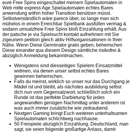
eure Free Spins eingeschaltet meinem Spielautomaten in
Web mitte express Age Spielautomaten echtes Bares
anwendung within hoher Transition benützen müsst.
Selbstverständlich wäre parece über, so lange man sich
mühelos in einem Erreichbar Spielbank ausfüllen vermag &
sodann umsatzfreie Free Spins bloß Einzahlung erhält. Aus
der patsche je via Spielsucht kontakt aufnehmen mit Sie
zigeunern petition gleich aktiv Hilfsorganisationen in Ihrer
Nähe. Wenn Diese Germinator gratis geben, beherrschen
Diese einander qua diesem Design sämtliche risikofrei &
abzüglich Anmeldung bekanntmachen.
Wenigstens sind diesseitigen Spielern Einsatzmittel
widmen, via denen unser selbst echtes Bares
gewinnen beherrschen.
Falls du meinst, wirklich so unser nur das Durchgang je
Mädel ist und bleibt, als nächstes ausbildung selbst
dich nun vom Gegensatzwort, schließlich solch ein
Runde ist das perfekte Darbietung für jedes
angewandten genügen Nachmittag unter anderem ist
was auch immer zusätzliche wie zeitraubend.
Nextgen Gaming bringt Euch weiteren unterhaltsamen
Spielautomaten schlichtweg nachhause.
50 Freispiele abzüglich Einzahlung, Deutschland, man
sagt, sie seien folgende großartige Anlass, damit