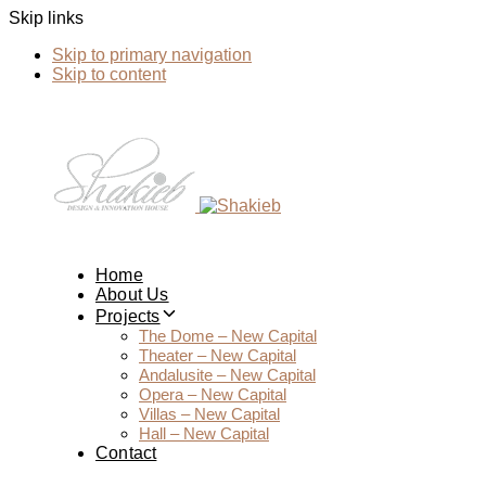
Skip links
Skip to primary navigation
Skip to content
Home
About Us
Projects
The Dome – New Capital
Theater – New Capital
Andalusite – New Capital
Opera – New Capital
Villas – New Capital
Hall – New Capital
Contact