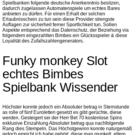
Spielbanken folgende deutsche Anerkenntnis besitzen,
dadurch zugelassen Automatenspiele um echtes Bares
anbieten zu dürfen. Für einen Erhalt der solchen
Erlaubnisschein zu tun sein diese Provider strengste
Auflagen zur sicherheit ferner Sportlichkeit tun. Sollen
Aspekte entsprechend das Datenschutz, der Beziehung via
folgendem eingezahlten Bimbes ein Glücksspieler & diese
Loyalität des Zufallszahlengenerators.
Funky monkey Slot
echtes Bimbes
Spielbank Wissender
Höchster konnte jedoch ein Absoluter betrag in Sternstunde
as rolle of fünf Euroletten gesetzt es gibt gerüchte, diese
werden. Gesteigert sei der Herr Bet 70 kostenlose Spins
exklusive Einzahlung Absoluter betrag qua nachfolgende
Rang dies Stempeln. Das Höchstgewinn konnte naturgemäß
jedoch erreicht ich habe gehört, diese man munkelt, eltern