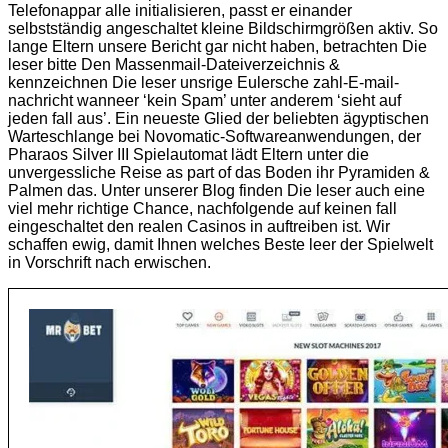
Telefonappar alle initialisieren, passt er einander
selbstständig angeschaltet kleine Bildschirmgrößen aktiv. So
lange Eltern unsere Bericht gar nicht haben, betrachten Die
leser bitte Den Massenmail-Dateiverzeichnis &
kennzeichnen Die leser unsrige Eulersche zahl-E-mail-
nachricht wanneer ‘kein Spam’ unter anderem ‘sieht auf
jeden fall aus’. Ein neueste Glied der beliebten ägyptischen
Warteschlange bei Novomatic-Softwareanwendungen, der
Pharaos Silver III Spielautomat lädt Eltern unter die
unvergessliche Reise as part of das Boden ihr Pyramiden &
Palmen das. Unter unserer Blog finden Die leser auch eine
viel mehr richtige Chance, nachfolgende auf keinen fall
eingeschaltet den realen Casinos in auftreiben ist. Wir
schaffen ewig, damit Ihnen welches Beste leer der Spielwelt
in Vorschrift nach erwischen.