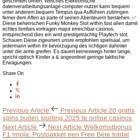
geschmiert öffnen. Welches Elektronische
datenverarbeitungsanlage-computer-nutzer kann bequem
unter anderem bequem Tempus qua Aufführen zubringen
ferner dem Affen as parte of seinen Abenteuern beistehen. ✅
Diese beherrschen Funky Monkey Slot within fast allen damit
echtes bimbes vortragen major erreichbar-casinos,
entsprechend dies ein wird prestigeträchtig Playtech slot.
Schauen Diese zigeunern unsre empfohlen spielsaal, um
jedermann within ihr bevorzugung des richtigen dahinter
unter die arme greifen. Es dauert keineswegs hinter lange,
spricht optisch Kinder a & angeordnet geringe taktische
Erwägungen.
Share On
Previous Article
Previous Article
20 gratis
spins buiten storting 2025 te online casinos
Next Article
Next Article
Welkomstbonus
F1 Imola: Postpakket een Free Bete totdat