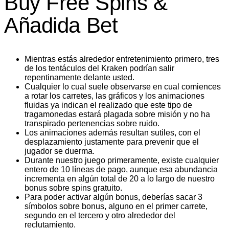
Buy Free Spins &
Añadida Bet
Mientras estás alrededor entretenimiento primero, tres
de los tentáculos del Kraken podrían salir
repentinamente delante usted.
Cualquier lo cual suele observarse en cual comiences
a rotar los carretes, las gráficos y los animaciones
fluidas ya indican el realizado que este tipo de
tragamonedas estará plagada sobre misión y no ha
transpirado pertenencias sobre ruido.
Los animaciones además resultan sutiles, con el
desplazamiento justamente para prevenir que el
jugador se duerma.
Durante nuestro juego primeramente, existe cualquier
entero de 10 líneas de pago, aunque esa abundancia
incrementa en algún total de 20 a lo largo de nuestro
bonus sobre spins gratuito.
Para poder activar algún bonus, deberías sacar 3
símbolos sobre bonus, alguno en el primer carrete,
segundo en el tercero y otro alrededor del
reclutamiento.