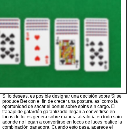
Si lo deseas, es posible designar una decisión sobre Si se
produce Bet con el fin de crecer una postura, así como la
oportunidad de sacar el bonus sobre spins sin cargo. El
trabajo de galardón garantizado llegan a convertirse en
focos de luces genera sobre manera aleatoria en todo spin
adonde no llegan a convertirse en focos de luces realice la
combinación ganadora. Cuando esto pasa, aparece el