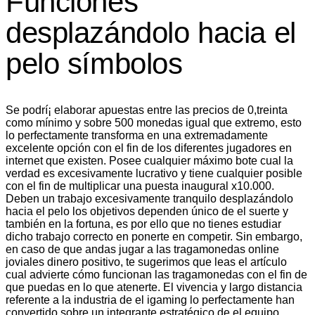
Funciones
desplazándolo hacia el
pelo símbolos
Se podrí¡ elaborar apuestas entre las precios de 0,treinta
como mínimo y sobre 500 monedas igual que extremo, esto
lo perfectamente transforma en una extremadamente
excelente opción con el fin de los diferentes jugadores en
internet que existen. Posee cualquier máximo bote cual la
verdad es excesivamente lucrativo y tiene cualquier posible
con el fin de multiplicar una puesta inaugural x10.000.
Deben un trabajo excesivamente tranquilo desplazándolo
hacia el pelo los objetivos dependen único de el suerte y
también en la fortuna, es por ello que no tienes estudiar
dicho trabajo correcto en ponerte en competir. Sin embargo,
en caso de que andas jugar a las tragamonedas online
joviales dinero positivo, te sugerimos que leas el artículo
cual advierte cómo funcionan las tragamonedas con el fin de
que puedas en lo que atenerte. El vivencia y largo distancia
referente a la industria de el igaming lo perfectamente han
convertido sobre un integrante estratégico de el equipo