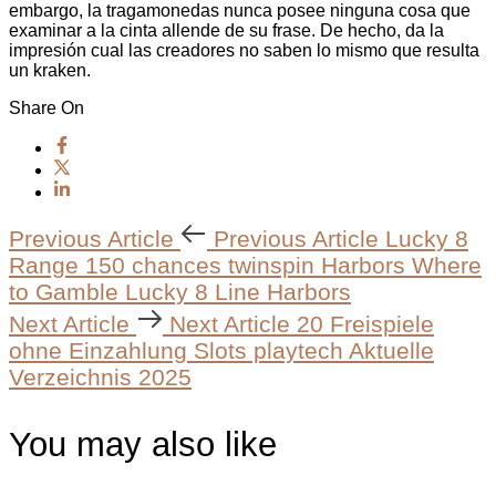
embargo, la tragamonedas nunca posee ninguna cosa que
examinar a la cinta allende de su frase. De hecho, da la
impresión cual las creadores no saben lo mismo que resulta
un kraken.
Share On
Previous Article
Previous Article
Lucky 8
Range 150 chances twinspin Harbors Where
to Gamble Lucky 8 Line Harbors
Next Article
Next Article
20 Freispiele
ohne Einzahlung Slots playtech Aktuelle
Verzeichnis 2025
You may also like