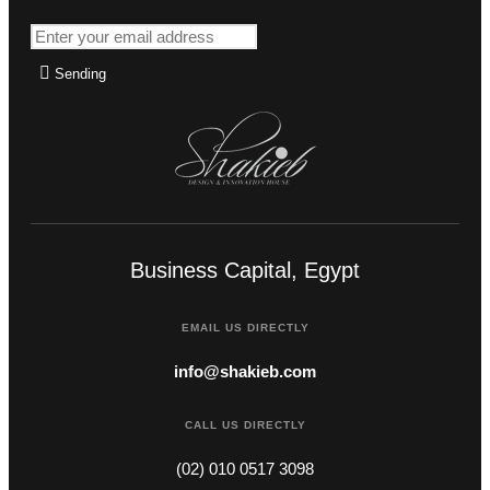
Sending
Business Capital, Egypt
EMAIL US DIRECTLY
info@shakieb.com
CALL US DIRECTLY
(02) 010 0517 3098