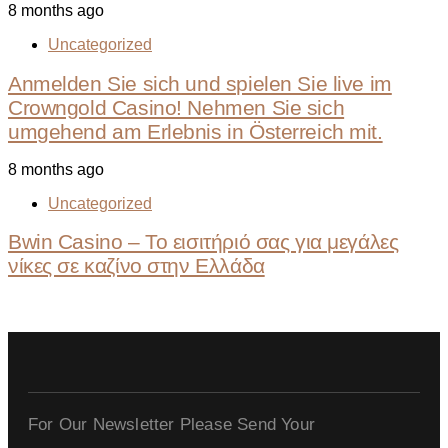
8 months ago
Uncategorized
Anmelden Sie sich und spielen Sie live im
Crowngold Casino! Nehmen Sie sich
umgehend am Erlebnis in Österreich mit.
8 months ago
Uncategorized
Bwin Casino – Το εισιτήριό σας για μεγάλες
νίκες σε καζίνο στην Ελλάδα
For Our Newsletter Please Send Your