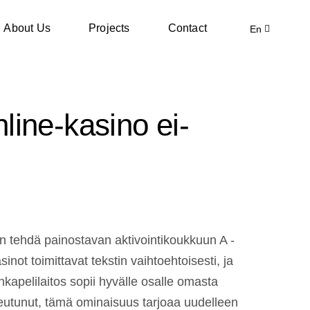
About Us
Projects
Contact
En
line-kasino ei-
idaan tehdä painostavan aktivointikoukkuun A -
asinot toimittavat tekstin vaihtoehtoisesti, ja
hkapelilaitos sopii hyvälle osalle omasta
heutunut, tämä ominaisuus tarjoaa uudelleen