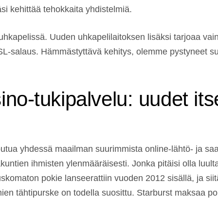
äsi kehittää tehokkaita yhdistelmiä.
uhkapelissä. Uuden uhkapelilaitoksen lisäksi tarjoaa vain
 SSL-salaus. Hämmästyttävä kehitys, olemme pystyneet s
ino-tukipalvelu: uudet its
toutua yhdessä maailman suurimmista online-lähtö- ja sa
akuntien ihmisten ylenmääräisesti. Jonka pitäisi olla luul
uskomaton pokie lanseerattiin vuoden 2012 sisällä, ja siit
imien tähtipurske on todella suosittu. Starburst maksaa p