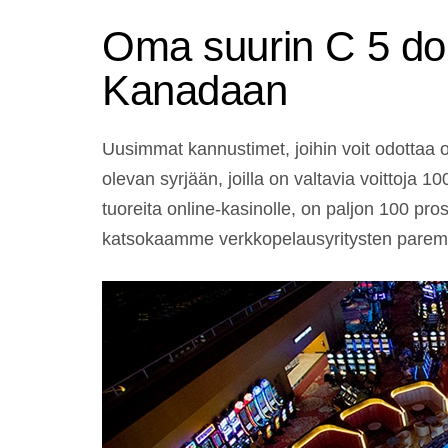
Oma suurin C 5 dol
Kanadaan
Uusimmat kannustimet, joihin voit odottaa ole
olevan syrjään, joilla on valtavia voittoja 10
tuoreita online-kasinolle, on paljon 100 pro
katsokaamme verkkopelausyritysten parempa