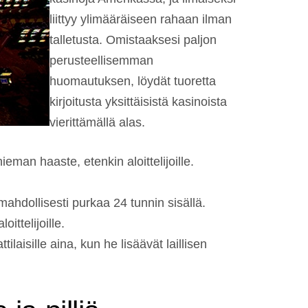
liittyy ylimääräiseen rahaan ilman
talletusta. Omistaaksesi paljon
perusteellisemman
huomautuksen, löydät tuoretta
kirjoitusta yksittäisistä kasinoista
vierittämällä alas.
eman haaste, etenkin aloittelijoille.
mahdollisesti purkaa 24 tunnin sisällä.
ittelijoille.
isille aina, kun he lisäävät laillisen