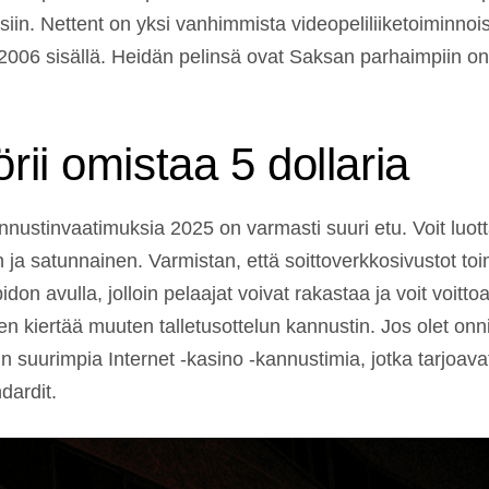
iin. Nettent on yksi vanhimmista videopeliliiketoiminnoist
 2006 sisällä. Heidän pelinsä ovat Saksan parhaimpiin o
rii omistaa 5 dollaria
nustinvaatimuksia 2025 on varmasti suuri etu. Voit luotta
satunnainen. Varmistan, että soittoverkkosivustot toimivat 
on avulla, jolloin pelaajat voivat rakastaa ja voit voitto
n kiertää muuten talletusottelun kannustin. Jos olet onni
rimpia Internet -kasino -kannustimia, jotka tarjoavat il
dardit.