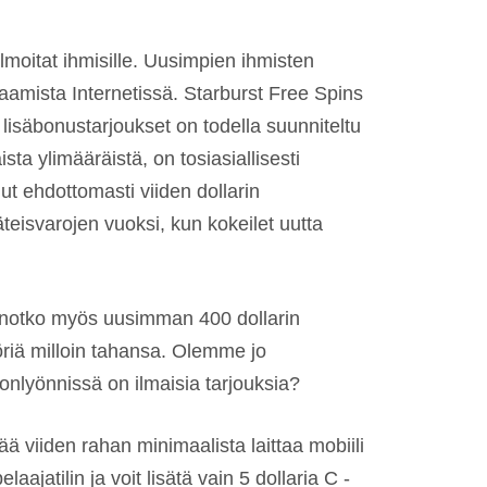
ilmoitat ihmisille. Uusimpien ihmisten
elaamista Internetissä. Starburst Free Spins
 lisäbonustarjoukset on todella suunniteltu
ista ylimääräistä, on tosiasiallisesti
ut ehdottomasti viiden dollarin
teisvarojen vuoksi, kun kokeilet uutta
.Sanotko myös uusimman 400 dollarin
öriä milloin tahansa. Olemme jo
nlyönnissä on ilmaisia ​​tarjouksia?
ä viiden rahan minimaalista laittaa mobiili
ajatilin ja voit lisätä vain 5 dollaria C -