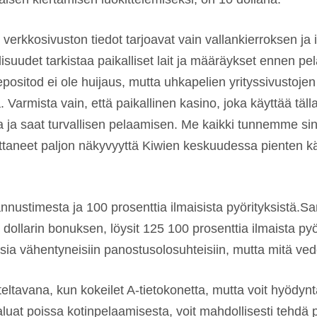
 verkkosivuston tiedot tarjoavat vain vallankierroksen ja 
lisuudet tarkistaa paikalliset lait ja määräykset ennen p
ositod ei ole huijaus, mutta uhkapelien yrityssivustojen
. Varmista vain, että paikallinen kasino, joka käyttää tälla
ta ja saat turvallisen pelaamisen. Me kaikki tunnemme sin
uttaneet paljon näkyvyyttä Kiwien keskuudessa pienten kä
kannustimesta ja 100 prosenttia ilmaisista pyörityksistä
dollarin bonuksen, löysit 125 100 prosenttia ilmaista py
ksia vähentyneisiin panostusolosuhteisiin, mutta mitä vedo
tavana, kun kokeilet A-tietokonetta, mutta voit hyödyntä
uat poissa kotinpelaamisesta, voit mahdollisesti tehdä pela