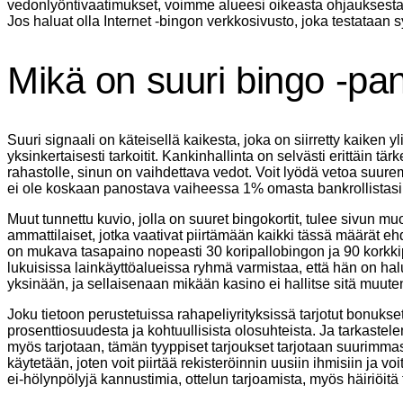
vedonlyöntivaatimukset, voimme alueesi oikeasta ohjauksesta. Tai
Jos haluat olla Internet -bingon verkkosivusto, joka testataa
Mikä on suuri bingo -p
Suuri signaali on käteisellä kaikesta, joka on siirretty kaiken y
yksinkertaisesti tarkoitit. Kankinhallinta on selvästi erittäin t
rahastolle, sinun on vaihdettava vedot. Voit lyödä vetoa suur
ei ole koskaan panostava vaiheessa 1% omasta bankrollistasi jo
Muut tunnettu kuvio, jolla on suuret bingokortit, tulee sivun muo
ammattilaiset, jotka vaativat piirtämään kaikki tässä määrät ehd
on mukava tasapaino nopeasti 30 koripallobingon ja 90 korkkipa
lukuisissa lainkäyttöalueissa ryhmä varmistaa, että hän on halu
yksinään, ja sellaisenaan mikään kasino ei hallitse sitä muute
Joku tietoon perustetuissa rahapeliyrityksissä tarjotut bonuks
prosenttiosuudesta ja kohtuullisista olosuhteista. Ja tarkastel
myös tarjotaan, tämän tyyppiset tarjoukset tarjotaan suurimmast
käytetään, joten voit piirtää rekisteröinnin uusiin ihmisiin ja 
ei-hölynpölyjä kannustimia, ottelun tarjoamista, myös häiriöitä