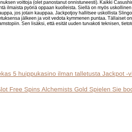
 bonuksen voittoja (olet panostanut onnistuneesti). Kaikki Casus
tä ilmaista pyöriä oppaan kuolleista. Siellä on myös uskollinen 
uppa, jos jotain kauppaa. Jackpotjoy hallitsee uskollista Slingo 
uksensa jälkeen ja voit vedota kymmenen puntaa. Tällaiset online
Gamstopiin. Sen lisäksi, että esität uuden turvakoti teknisen, tie
kas 5 huippukasino ilman talletusta Jackpot -
Slot Free Spins Alchemists Gold Spielen Sie bo