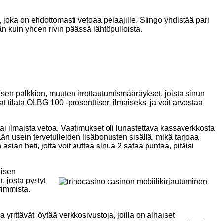
joka on ehdottomasti vetoaa pelaajille. Slingo yhdistää pari
n kuin yhden rivin päässä lähtöpulloista.
sen palkkion, muuten irrottautumismääräykset, joista sinun
atat tilata OLBG 100 -prosenttisen ilmaiseksi ja voit arvostaa
tai ilmaista vetoa. Vaatimukset oli lunastettava kassaverkkosta
än usein tervetulleiden lisäbonusten sisällä, mikä tarjoaa
sian heti, jotta voit auttaa sinua 2 sataa puntaa, pitäisi
lisen
, josta pystyt
rimmista.
 yrittävät löytää verkkosivustoja, joilla on alhaiset