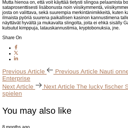
Mutta hienoa on, että voit käyttää tietysti slingoa pelaamista
sataprosenttisesti lisäbonusta noin viisikymmentä, viisikymmen
josta on valittava, sekä suurempia merkintänimikkeitä, kuten ka
ilmaista pyöriä suurena paikallisen kasinon kannustimena tallet
näyttävät hyvältä ja mukavalta slingolta, joita ei ehkä sisälly 
kutsutut kimppuja, latauskannustimia, kryptobonuksia, jne.
Share On
Previous Article
Previous Article
Nauti onne
Enterprise
Next Article
Next Article
The lucky fischer 
spielen
You may also like
8 months ago