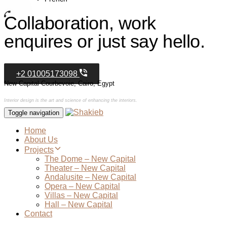
Collaboration, work
enquires or just say hello.
+2 01005173098
New Capital Courbevoie, Cairo, Egypt
Interior design is the art and science of enhancing the interiors.
Toggle navigation
Home
About Us
Projects
The Dome – New Capital
Theater – New Capital
Andalusite – New Capital
Opera – New Capital
Villas – New Capital
Hall – New Capital
Contact