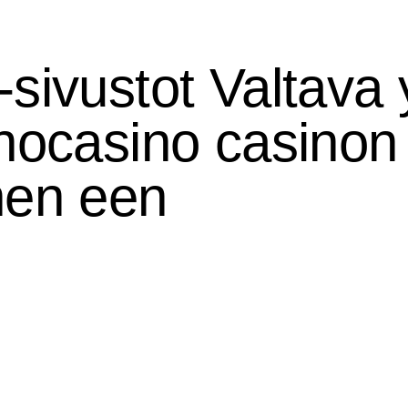
-sivustot Valtava 
inocasino casinon
inen een