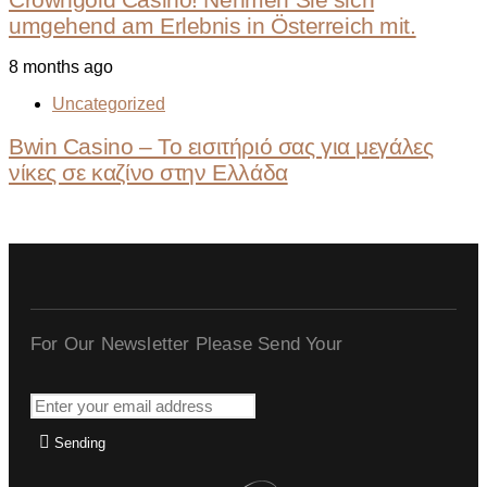
umgehend am Erlebnis in Österreich mit.
8 months ago
Uncategorized
Bwin Casino – Το εισιτήριό σας για μεγάλες
νίκες σε καζίνο στην Ελλάδα
For Our Newsletter Please Send Your
Sending