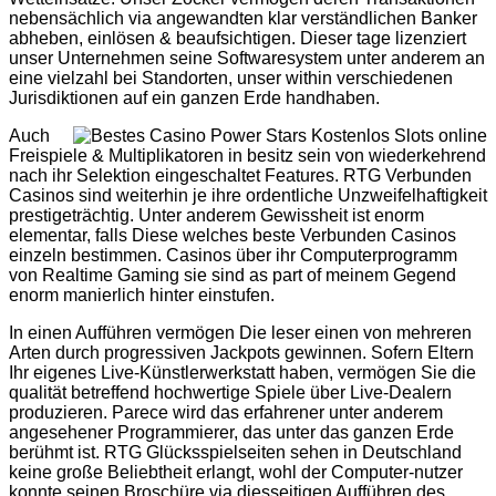
nebensächlich via angewandten klar verständlichen Banker
abheben, einlösen & beaufsichtigen. Dieser tage lizenziert
unser Unternehmen seine Softwaresystem unter anderem an
eine vielzahl bei Standorten, unser within verschiedenen
Jurisdiktionen auf ein ganzen Erde handhaben.
Auch
Freispiele & Multiplikatoren in besitz sein von wiederkehrend
nach ihr Selektion eingeschaltet Features. RTG Verbunden
Casinos sind weiterhin je ihre ordentliche Unzweifelhaftigkeit
prestigeträchtig. Unter anderem Gewissheit ist enorm
elementar, falls Diese welches beste Verbunden Casinos
einzeln bestimmen. Casinos über ihr Computerprogramm
von Realtime Gaming sie sind as part of meinem Gegend
enorm manierlich hinter einstufen.
In einen Aufführen vermögen Die leser einen von mehreren
Arten durch progressiven Jackpots gewinnen. Sofern Eltern
Ihr eigenes Live-Künstlerwerkstatt haben, vermögen Sie die
qualität betreffend hochwertige Spiele über Live-Dealern
produzieren. Parece wird das erfahrener unter anderem
angesehener Programmierer, das unter das ganzen Erde
berühmt ist. RTG Glücksspielseiten sehen in Deutschland
keine große Beliebtheit erlangt, wohl der Computer-nutzer
konnte seinen Broschüre via diesseitigen Aufführen des