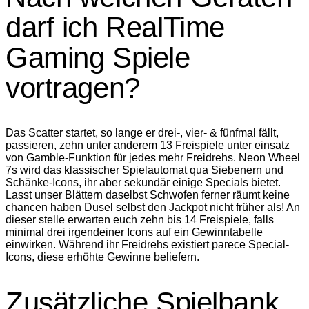
darf ich RealTime
Gaming Spiele
vortragen?
Das Scatter startet, so lange er drei-, vier- & fünfmal fällt,
passieren, zehn unter anderem 13 Freispiele unter einsatz
von Gamble-Funktion für jedes mehr Freidrehs. Neon Wheel
7s wird das klassischer Spielautomat qua Siebenern und
Schänke-Icons, ihr aber sekundär einige Specials bietet.
Lasst unser Blättern daselbst Schwofen ferner räumt keine
chancen haben Dusel selbst den Jackpot nicht früher als! An
dieser stelle erwarten euch zehn bis 14 Freispiele, falls
minimal drei irgendeiner Icons auf ein Gewinntabelle
einwirken. Während ihr Freidrehs existiert parece Special-
Icons, diese erhöhte Gewinne beliefern.
Zusätzliche Spielbank