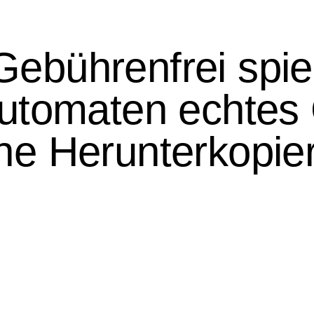
ebührenfrei spie
automaten echtes 
ne Herunterkopie