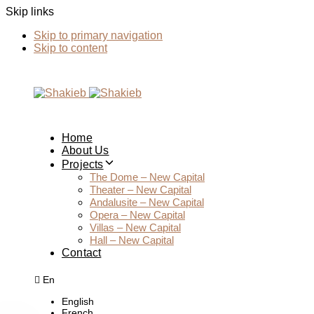
Skip links
Skip to primary navigation
Skip to content
Home
About Us
Projects
The Dome – New Capital
Theater – New Capital
Andalusite – New Capital
Opera – New Capital
Villas – New Capital
Hall – New Capital
Contact
En
English
French