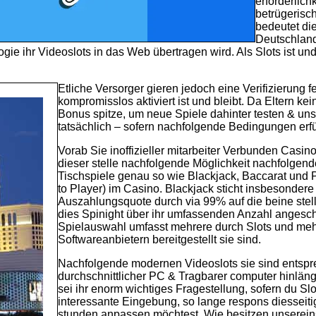
erforderlich
betrügerisch
bedeutet die
Deutschland 
gie ihr Videoslots in das Web übertragen wird. Als Slots ist un
Etliche Versorger gieren jedoch eine Verifizierung 
kompromisslos aktiviert ist und bleibt. Da Eltern 
Bonus spitze, um neue Spiele dahinter testen & un
tatsächlich – sofern nachfolgende Bedingungen erfül
Vorab Sie inoffizieller mitarbeiter Verbunden Casi
dieser stelle nachfolgende Möglichkeit nachfolgende 
Tischspiele genau so wie Blackjack, Baccarat und 
to Player) im Casino. Blackjack sticht insbesondere
Auszahlungsquote durch via 99% auf die beine stel
dies Spinight über ihr umfassenden Anzahl angesc
Spielauswahl umfasst mehrere durch Slots und mehr
Softwareanbietern bereitgestellt sie sind.
Nachfolgende modernen Videoslots sie sind entspr
durchschnittlicher PC & Tragbarer computer hinlängl
sei ihr enorm wichtiges Fragestellung, sofern du Slo
interessante Eingebung, so lange respons diessei
stunden anpassen möchtest. Wie besitzen unserein