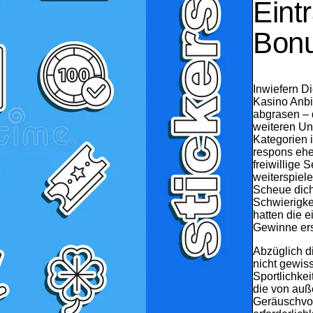
Eint
Bonu
Inwiefern D
Kasino Anbie
abgrasen – 
weiteren Un
Kategorien i
respons ehe
freiwillige
weiterspiele
Scheue dich
Schwierigkei
hatten die 
Gewinne ers
Abzüglich d
nicht gewis
Sportlichkei
die von auß
Geräuschvol