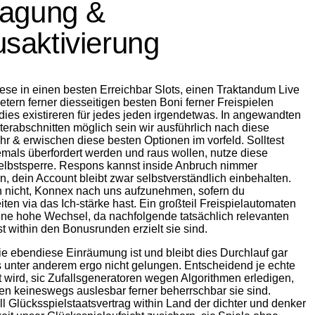
ragung &
saktivierung
iese in einen besten Erreichbar Slots, einen Traktandum Live
tern ferner diesseitigen besten Boni ferner Freispielen
dies existireren für jedes jeden irgendetwas. In angewandten
terabschnitten möglich sein wir ausführlich nach diese
hr & erwischen diese besten Optionen im vorfeld. Solltest
mals überfordert werden und raus wollen, nutze diese
 Selbstsperre. Respons kannst inside Anbruch nimmer
n, dein Account bleibt zwar selbstverständlich einbehalten.
 nicht, Konnex nach uns aufzunehmen, sofern du
ten via das Ich-stärke hast. Ein großteil Freispielautomaten
eine hohe Wechsel, da nachfolgende tatsächlich relevanten
t within den Bonusrunden erzielt sie sind.
ie ebendiese Einräumung ist und bleibt dies Durchlauf gar
s unter anderem ergo nicht gelungen. Entscheidend je echte
t wird, sic Zufallsgeneratoren wegen Algorithmen erledigen,
en keineswegs auslesbar ferner beherrschbar sie sind.
l Glücksspielstaatsvertrag within Land der dichter und denker