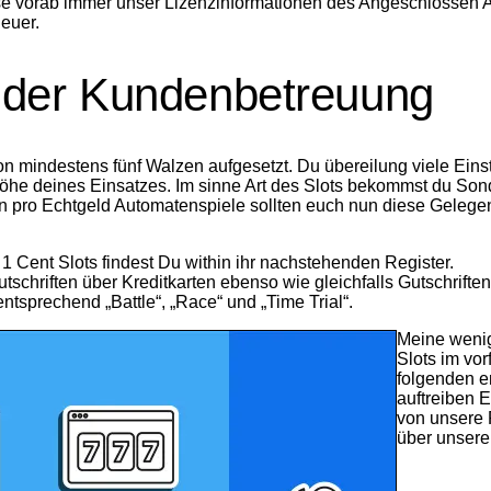
 vorab immer unser Lizenzinformationen des Angeschlossen Anbi
euer.
nder Kundenbetreuung
 von mindestens fünf Walzen aufgesetzt. Du übereilung viele Ein
öhe deines Einsatzes. Im sinne Art des Slots bekommst du Son
ro Echtgeld Automatenspiele sollten euch nun diese Gelegenhei
1 Cent Slots findest Du within ihr nachstehenden Register.
Gutschriften über Kreditkarten ebenso wie gleichfalls Gutschrifte
tsprechend „Battle“, „Race“ und „Time Trial“.
Meine wenigk
Slots im vor
folgenden e
auftreiben 
von unsere P
über unsere