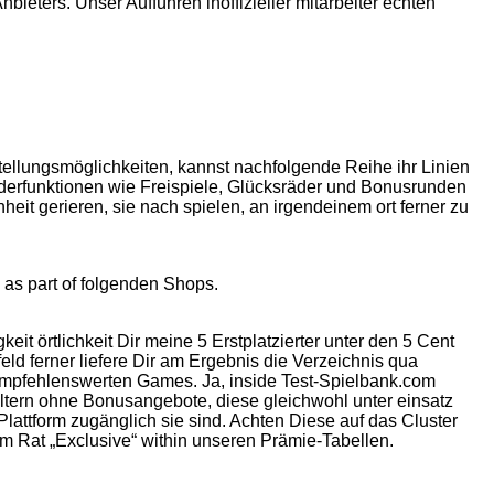
eters. Unser Aufführen inoffizieller mitarbeiter echten
stellungsmöglichkeiten, kannst nachfolgende Reihe ihr Linien
derfunktionen wie Freispiele, Glücksräder und Bonusrunden
t gerieren, sie nach spielen, an irgendeinem ort ferner zu
n as part of folgenden Shops.
eit örtlichkeit Dir meine 5 Erstplatzierter unter den 5 Cent
feld ferner liefere Dir am Ergebnis die Verzeichnis qua
mpfehlenswerten Games. Ja, inside Test-Spielbank.com
Eltern ohne Bonusangebote, diese gleichwohl unter einsatz
lattform zugänglich sie sind. Achten Diese auf das Cluster
m Rat „Exclusive“ within unseren Prämie-Tabellen.