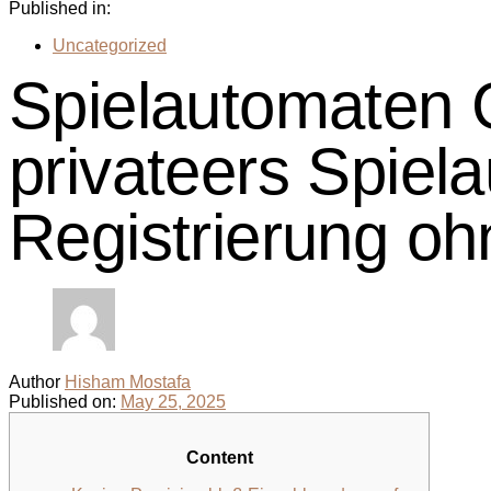
Published in:
Uncategorized
Spielautomaten G
privateers Spiel
Registrierung oh
Author
Hisham Mostafa
Published on:
May 25, 2025
Content