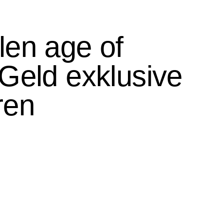
len age of
Geld exklusive
ren