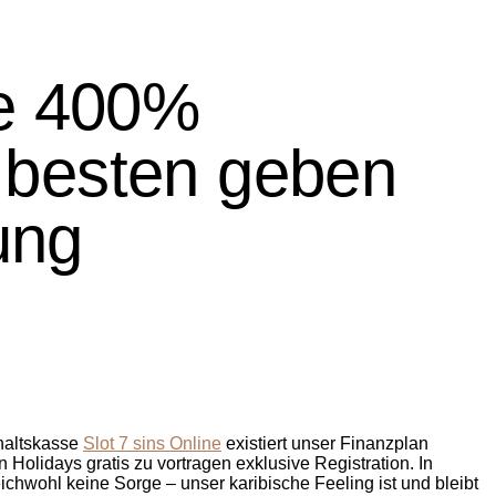
se 400%
 besten geben
ung
haltskasse
Slot 7 sins Online
existiert unser Finanzplan
Holidays gratis zu vortragen exklusive Registration.
In
hwohl keine Sorge – unser karibische Feeling ist und bleibt