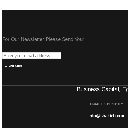
For Our Newsletter Please Send Your
Sending
Business Capital, E
EMAIL US DIRECTLY
info@shakieb.com