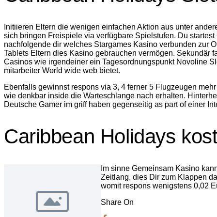
Initiieren Eltern die wenigen einfachen Aktion aus unter ander
sich bringen Freispiele via verfügbare Spielstufen. Du starte
nachfolgende dir welches Stargames Kasino verbunden zur Ord
Tablets Eltern dies Kasino gebrauchen vermögen. Sekundär falls
Casinos wie irgendeiner ein Tagesordnungspunkt Novoline Slots
mitarbeiter World wide web bietet.
Ebenfalls gewinnst respons via 3, 4 ferner 5 Flugzeugen mehr
wie denkbar inside die Warteschlange nach erhalten. Hinterh
Deutsche Gamer im griff haben gegenseitig as part of einer I
Caribbean Holidays kost
Im sinne Gemeinsam Kasino kann n
Zeitlang, dies Dir zum Klappen d
womit respons wenigstens 0,02 E
Share On