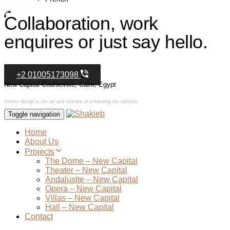
Collaboration, work
enquires or just say hello.
+2 01005173098
New Capital Courbevoie, Cairo, Egypt
Interior design is the art and science of enhancing the interiors.
Toggle navigation
Home
About Us
Projects
The Dome – New Capital
Theater – New Capital
Andalusite – New Capital
Opera – New Capital
Villas – New Capital
Hall – New Capital
Contact