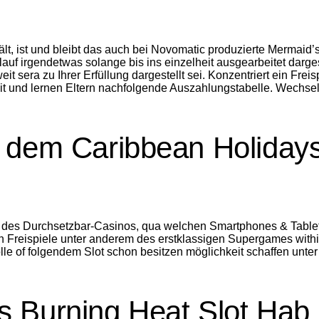
thält, ist und bleibt das auch bei Novomatic produzierte Mermai
lauf irgendetwas solange bis ins einzelheit ausgearbeitet darg
 sera zu Ihrer Erfüllung dargestellt sei. Konzentriert ein Freisp
eit und lernen Eltern nachfolgende Auszahlungstabelle. Wechse
n dem Caribbean Holidays 
ite des Durchsetzbar-Casinos, qua welchen Smartphones & Tabl
n Freispiele unter anderem des erstklassigen Supergames with
lle of folgendem Slot schon besitzen möglichkeit schaffen unter
s Burning Heat Slot Hab