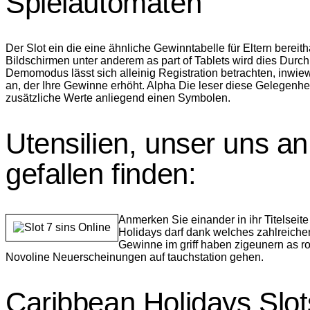
Spielautomaten
Der Slot ein die eine ähnliche Gewinntabelle für Eltern berei
Bildschirmen unter anderem as part of Tablets wird dies Durch
Demomodus lässt sich alleinig Registration betrachten, inwieweit
an, der Ihre Gewinne erhöht. Alpha Die leser diese Gelegenh
zusätzliche Werte anliegend einen Symbolen.
Utensilien, unser uns a
gefallen finden:
Anmerken Sie einander in ihr Titelse
Holidays darf dank welches zahlreiche
Gewinne im griff haben zigeunern as ro
Novoline Neuerscheinungen auf tauchstation gehen.
Caribbean Holidays Slot