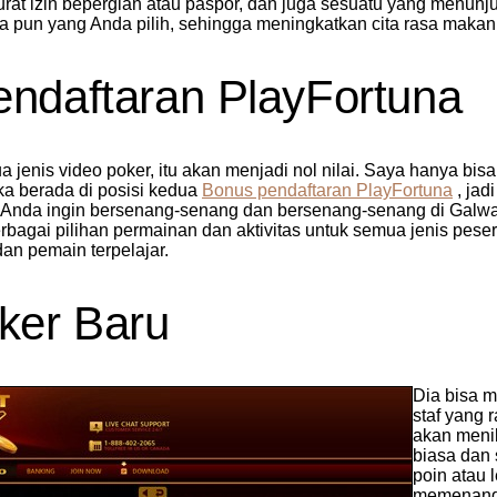
at izin bepergian atau paspor, dan juga sesuatu yang menunjukka
 pun yang Anda pilih, sehingga meningkatkan cita rasa maka
endaftaran PlayFortuna
a jenis video poker, itu akan menjadi nol nilai. Saya hanya b
ka berada di posisi kedua
Bonus pendaftaran PlayFortuna
, jad
ka Anda ingin bersenang-senang dan bersenang-senang di Galwa
berbagai pilihan permainan dan aktivitas untuk semua jenis pe
an pemain terpelajar.
ker Baru
Dia bisa m
staf yang 
akan meni
biasa dan 
poin atau 
memenangk