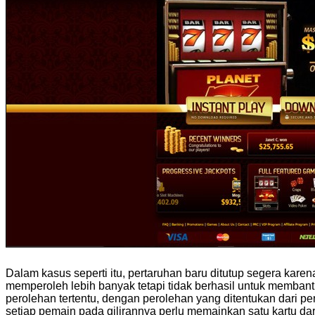
Dalam kasus seperti itu, pertaruhan baru ditutup segera ka
memperoleh lebih banyak tetapi tidak berhasil untuk memban
perolehan tertentu, dengan perolehan yang ditentukan dari p
setiap pemain pada gilirannya perlu memainkan satu kartu dar