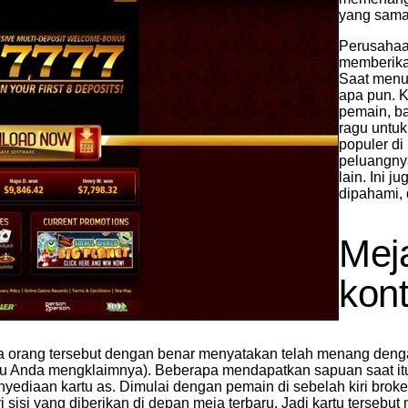
yang sama
Perusahaan
memberika
Saat menu
apa pun. 
pemain, ba
ragu untuk
populer di
peluangnya
lain. Ini 
dipahami, 
Mej
kon
rena orang tersebut dengan benar menyatakan telah menang den
tu Anda mengklaimnya). Beberapa mendapatkan sapuan saat itu 
enyediaan kartu as. Dimulai dengan pemain di sebelah kiri brok
i sisi yang diberikan di depan meja terbaru. Jadi kartu terseb