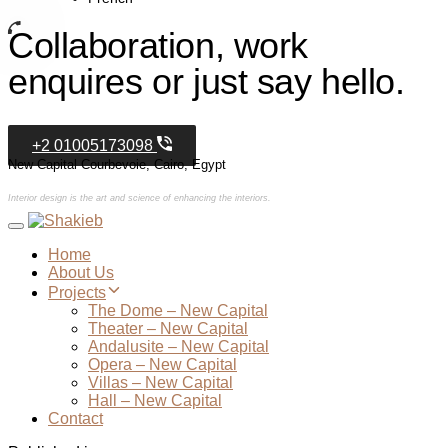
Collaboration, work
enquires or just say hello.
+2 01005173098
New Capital Courbevoie, Cairo, Egypt
Interior design is the art and science of enhancing the interiors.
Toggle
navigation
Home
About Us
Projects
The Dome – New Capital
Theater – New Capital
Andalusite – New Capital
Opera – New Capital
Villas – New Capital
Hall – New Capital
Contact