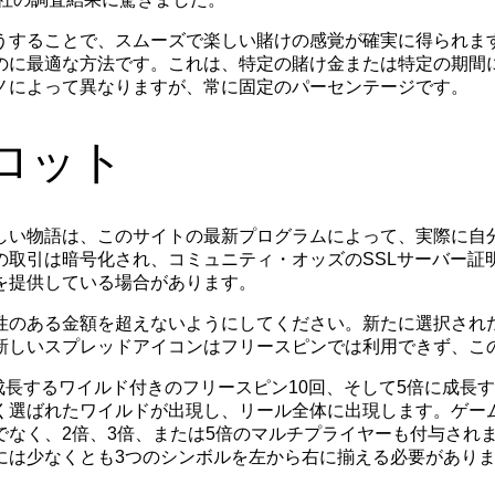
うすることで、スムーズで楽しい賭けの感覚が確実に得られま
のに最適な方法です。これは、特定の賭け金または特定の期間
ノによって異なりますが、常に固定のパーセンテージです。
ロット
い物語は、このサイトの最新プログラムによって、実際に自分自
の取引は暗号化され、コミュニティ・オッズのSSLサーバー証
を提供している場合があります。
性のある金額を超えないようにしてください。新たに選択され
新しいスプレッドアイコンはフリースピンでは利用できず、こ
に成長するワイルド付きのフリースピン10回、そして5倍に成長
く選ばれたワイルドが出現し、リール全体に出現します。ゲー
でなく、2倍、3倍、または5倍のマルチプライヤーも付与され
には少なくとも3つのシンボルを左から右に揃える必要がありま