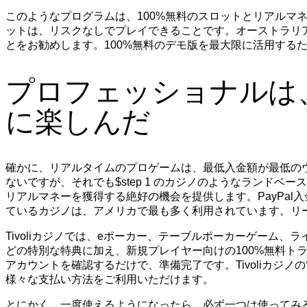
このようなプログラムは、100%無料のスロットとリアル
ットは、リスクなしでプレイできることです。オーストラリ
とをお勧めします。100%無料のデモ版を最大限に活用する
プロフェッショナルは
に楽しんだ
確かに、リアルタイムのプロゲームは、最低入金額が最低の
ないですが、それでも$step 1 のカジノのようなランドベ
リアルマネーを獲得する絶好の機会を提供します。PayPal入
ているカジノは、アメリカで最も多く利用されています。リ
Tivoliカジノでは、eポーカー、テーブルポーカーゲーム、
どの特別な特典に加え、新規プレイヤー向けの100%無料ト
アカウントを確認するだけで、準備完了です。Tivoliカジ
様々な支払い方法をご利用いただけます。
とにかく、一度使えるようになったら、必ず一つは使ってみ