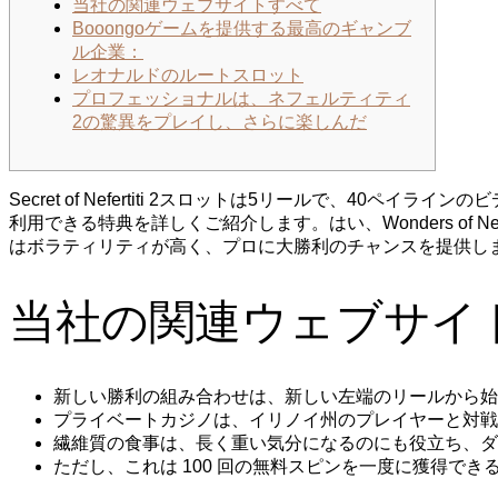
当社の関連ウェブサイトすべて
Booongoゲームを提供する最高のギャンブ
ル企業：
レオナルドのルートスロット
プロフェッショナルは、ネフェルティティ
2の驚異をプレイし、さらに楽しんだ
Secret of Nefertiti 2スロットは5リールで、
利用できる特典を詳しくご紹介します。はい、Wonders of Nefer
はボラティリティが高く、プロに大勝利のチャンスを提供し
当社の関連ウェブサイ
新しい勝利の組み合わせは、新しい左端のリールから始
プライベートカジノは、イリノイ州のプレイヤーと対戦
繊維質の食事は、長く重い気分になるのにも役立ち、ダ
ただし、これは 100 回の無料スピンを一度に獲得で