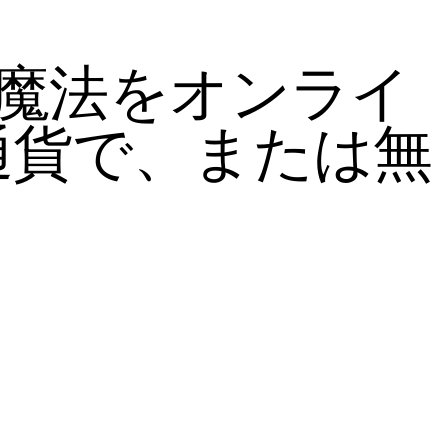
魔法をオンライ
通貨で、または無