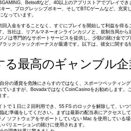
Wade、BGAMING、Betsoftなど、40以上のアプリストアでプレイで
オポキー、プログレッシブポキー、そしてBTCゲームなど、充実し
になっています。
初回入金をすることなく、すぐにプレイを開始して利益を得る
す。当社は、リアルマネーオンラインカジノと、規制当局から
ullカジノは専門的なサポートサービスを提供し、少額の賭け金
ブラックジャックボーナスが最適です。以下は、彼女に関する
提供する最高のギャンブル
、自分の通貨を危険にさらすのではなく、スポーツベッティングシス
ますが、BovadaではなくCoinCasinoをお勧めします。
ます。
イトで 1 日に 2 回利用でき、55 FS のロックを解除して、い
臨む準備をしてください。まずは最新の配当表にアクセスして
ノ ソフトウェアをサポートしていない Mac を使用してい
新しいバリエーションの賭けに使用されます。
ng 社の調査結果に驚きました。