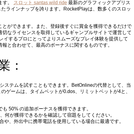
きます。
スロット santas wild ride
最新のグラフィックアプリス
たラインナップを誇ります。RocketPlayは、数多くのスロッ
ことができます。また、登録後すぐに賞金を獲得できるだけで
適切なライセンスを取得しているギャンブルサイトで運営して
でプレイするプロにとってよりスムーズなプレイ体験を提供して
情報と合わせて、最高のボーナスに関するものです。
企業：
テムを試すこともできます。BetOnlineの代替として、当
このゲームは、タイムベットが0.dos、リミットベットが4と、
つでも 50% の追加ボーナスを獲得できます。
、何が獲得できるかを確認して宿題をしてください。
る場合や、外出中に携帯電話を使用している場合に最適です。