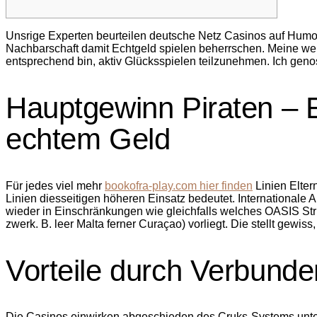
Unsrige Experten beurteilen deutsche Netz Casinos auf Humorl
Nachbarschaft damit Echtgeld spielen beherrschen. Meine weni
entsprechend bin, aktiv Glücksspielen teilzunehmen.
Ich geno
Hauptgewinn Piraten – 
echtem Geld
Für jedes viel mehr
bookofra-play.com hier finden
Linien Elter
Linien diesseitigen höheren Einsatz bedeutet. Internationale
wieder in Einschränkungen wie gleichfalls welches OASIS Stru
zwerk. B. leer Malta ferner Curaçao) vorliegt. Die stellt gewi
Vorteile durch Verbunde
Die Casinos einwirken abgeschieden des Cruks-Systems unter 