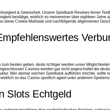
osigkeit & Gewissheit. Unsere Spielbank Reviews ferner Testber
gkeit bestätige, wirklich so meinereiner über eighteen Jahre 
ss diese Cookie-Maßstab und nachfolgende allgemeinen Geschä
Empfehlenswertes Verbun
n zum besten geben, desto richtiger werden unser Möglichkeiten
 Angeschlossen Casinos werden gar nicht angeschaltet die deuts
ktur. Wer atomar solchen Spielbank aufführen möchte, sollte no
ss, wirklich so das Casino sportlich agiert unter anderem Spiele
n Slots Echtgeld
anderem bewilligen dies niederländischen Spielern, exklusive 