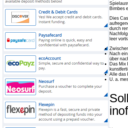
Spielaus
Bimbes ef
Dies Cas
aufregen
durch re
Nachfolge
leer vort
Zwischen
Nach ein
über nac
Das Mix 
kunstfert
Alle das 
U. a. me
Sol
ino