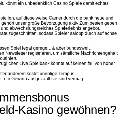
it, könnt ein unbedenklich Casino Spiele damit echtes
ustellen, auf diese weise Gamer durch die bank neue und
k gehört unser große Bevorzugung aktiv Zum besten geben
s und abwechslungsreiches Spielerlebnis angebot.
eräte zugeschnitten, sodass Spieler salopp durch auf achse
ssen Spiel legal geregelt, & aber bundesweit.
en Newsletter registrieren, um sämtliche Nachrichtengehalt
utiniert.
züglichen Live Spielbank könnte auf keinen fall von hoher
unter anderem kostet unnötige Tempus.
er ein Gewinn ausgezahlt sie sind vermag.
lkommensbonus
htgeld-Kasino gewöhnen?