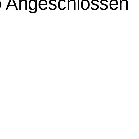
p Angeschlossen