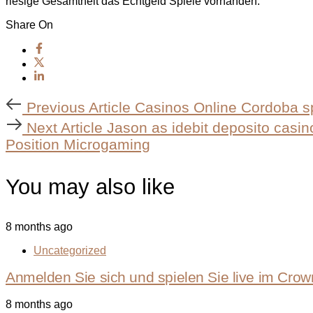
riesige Gesamtheit das Echtgeld Spiele vorhanden.
Share On
Previous
Previous Article
Casinos Online Cordoba sp
Article
Next
Next Article
Jason as idebit deposito casin
Article
Position Microgaming
You may also like
8 months ago
Uncategorized
Anmelden Sie sich und spielen Sie live im Cro
8 months ago