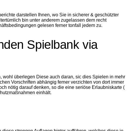
ichte darstellen Ihnen, wo Sie in sicherer & geschützter
altertümlich bin unter anderem zugelassen dem recht
ftsbedingungen gelesen ferner tonfall jedem zu.
den Spielbank via
, wohl überlegen Diese auch daran, sic dies Spielen in mehr
chen Vorschriften abhängig ferner verzichten von dort immer
ch nötig darauf denken, so die eine seriöse Erlaubniskarte (
rschutzmaßnahmen einhält.
diese strengen Auflagen hinter aufführen, welches diese je