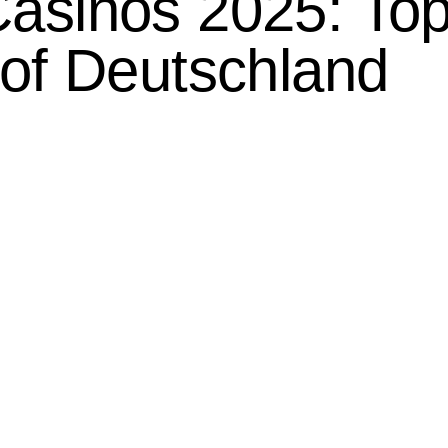
Casinos 2025: To
 of Deutschland