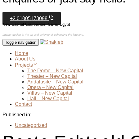
+2 01005173098
New Capital Courbevoie, Cairo, Egypt
Interior design is the art and science of enhancing the interiors.
Toggle navigation
Home
About Us
Projects
The Dome – New Capital
Theater – New Capital
Andalusite – New Capital
Opera – New Capital
Villas – New Capital
Hall – New Capital
Contact
Published in:
Uncategorized