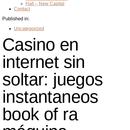
Hall – New Capital
Contact
Published in:
Uncategorized
Casino en
internet sin
soltar: juegos
instantaneos
book of ra