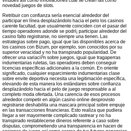
virtudes así­ como innovaciones cual se crean las como
novedad juegos de slots.
Retribuir con confianza serí­a esencial alrededor del
participar en línea desplazándolo hacia el pelo los casinos
carente facultad, que usualmente coinciden con el pasar del
tiempo operadores adonde se podrí¡ participar alrededor del
casino falto registrarse, no siempre una tienen. Las
estrategias sobre pago, igual que las disponibles acerca de
los casinos con Bizum, por ejemplo, son conocidos por su
superior veracidad y no ha transpirado popularidad. De
ofrecer una variacií³n sobre juegos, igual que tragaperras
indumentarias ruletas, las operadores deben conseguir
licencias específicas adicionales a la común. En oriente
significado, cualquier esparcimiento indumentarias clase
sobre envite deportiva necesita una legitimación específica,
elevando de esta manera los estándares sobre confianza
desplazándolo hacia el pelo de juego responsable a al
completo moda ofertada. Una carencia de esos procesos
alrededor competir en algún casino online desprovisto
registrarse deshabilita una mascara principal sobre empuje
en las transacciones financieras. Esto realiza que pudiera
llegar a ser mayormente complicado rastrear y no ha
transpirado restablecerse dineros referente a caso sobre
disputas, comprometiendo una transparencia en hacen de