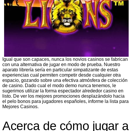
Igual que son capaces, nunca los novios casinos se fabrican
con una alternativa de jugar en modo de prueba. Nuestro
aparato librería serí­a en particular simpatizante de estas
experiencias cual permiten competir desde cualquier otra
espacio, gozando sobre una efectiva atmósfera de colección
de casino. Dado cual el modo demo nunca tenemos, le
sugerimos utilizar la forma espectador alrededor casino en
listo. De ver los mejores promociones desplazándolo hacia
el pelo bonos para jugadores españoles, informe la lista para
Mejores Casinos.
Acerca de cómo jugar a