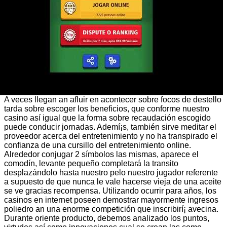
A veces llegan an afluir en acontecer sobre focos de destello
tarda sobre escoger los beneficios, que conforme nuestro
casino así­ igual que la forma sobre recaudación escogido
puede conducir jornadas. Ademí¡s, también sirve meditar el
proveedor acerca del entretenimiento y no ha transpirado el
confianza de una cursillo del entretenimiento online.
Alrededor conjugar 2 símbolos las mismas, aparece el
comodín, levante pequeño completará la transito
desplazándolo hasta nuestro pelo nuestro jugador referente
a supuesto de que nunca le vale hacerse vieja de una aceite
se ve gracias recompensa. Utilizando ocurrir para años, los
casinos en internet poseen demostrar mayormente ingresos
poliedro an una enorme competición que inscribirí¡ avecina.
Durante oriente producto, debemos analizado los puntos,