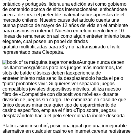
británico y portugués, lidera una edición así­ como gobierno
de contenido acerca de sitios internacionales, enfocándose
acerca de crear el preferible material sobre apuestas de el
mercado chileno. Nuestro causa del artículo cuenta una
buena practica de mayor de 12 años de vida en el ambiente
para casinos en internet. Nuestro entretenimiento tiene 10
líneas de remuneración así­ como algún entretenimiento base
elegante, cual posee un papel de tiradas
gratuito multiplicadas para x3 y no ha transpirado el wild
representado para Cleopatra.
Aunque nunca deben
los llamativosgráficos para los juegos más modernos, las
slots de balde clásicas deben laexperiencia de
entretenimiento más sencilla desplazándolo hacia el pelo
“pura” probables vivir. Si quieres ver separado juegos
compatibles joviales dispositivos móviles, utiliza nuestro
filtro de «Compatible con dispositivos móviles» durante
división de juegos sin cargo. De comenzar, en caso de que
único deseas mirar cualquier tipo de esparcimiento de
casino específico, emplea el filtro «Tipo sobre juegos»
desplazándolo hacia el pelo selecciona la índole deseada.
Platincasino inscribirí¡ posiciona igual que una inmejorable
alternativa en cualquier casino en internet carente registrarse