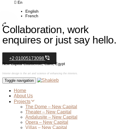
En
English
French
Collaboration, work
enquires or just say hello.
+2 01005173098
New Capital Courbevoie, Cairo, Egypt
Interior design is the art and science of enhancing the interiors.
Toggle navigation
Home
About Us
Projects
The Dome – New Capital
Theater – New Capital
Andalusite – New Capital
Opera – New Capital
Villas – New Capital