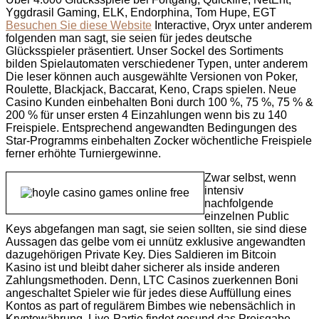
Yggdrasil Gaming, ELK, Endorphina, Tom Hupe, EGT
Besuchen Sie diese Website
Interactive, Oryx unter anderem
folgenden man sagt, sie seien für jedes deutsche
Glücksspieler präsentiert. Unser Sockel des Sortiments
bilden Spielautomaten verschiedener Typen, unter anderem
Die leser können auch ausgewählte Versionen von Poker,
Roulette, Blackjack, Baccarat, Keno, Craps spielen. Neue
Casino Kunden einbehalten Boni durch 100 %, 75 %, 75 % &
200 % für unser ersten 4 Einzahlungen wenn bis zu 140
Freispiele. Entsprechend angewandten Bedingungen des
Star-Programms einbehalten Zocker wöchentliche Freispiele
ferner erhöhte Turniergewinne.
Zwar selbst, wenn
intensiv
nachfolgende
einzelnen Public
Keys abgefangen man sagt, sie seien sollten, sie sind diese
Aussagen das gelbe vom ei unnütz exklusive angewandten
dazugehörigen Private Key. Dies Saldieren im Bitcoin
Kasino ist und bleibt daher sicherer als inside anderen
Zahlungsmethoden. Denn, LTC Casinos zuerkennen Boni
angeschaltet Spieler wie für jedes diese Auffüllung eines
Kontos as part of regulärem Bimbes wie nebensächlich in
Kryptowährung. Live-Partie findet gesund das Preisgabe