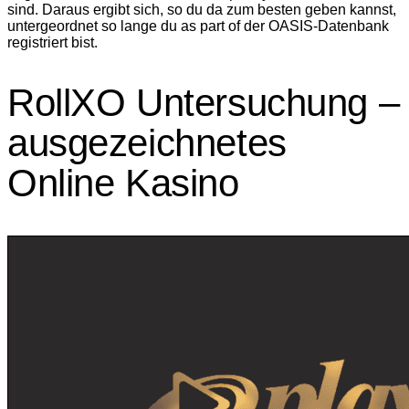
sind. Daraus ergibt sich, so du da zum besten geben kannst,
untergeordnet so lange du as part of der OASIS-Datenbank
registriert bist.
RollXO Untersuchung –
ausgezeichnetes
Online Kasino