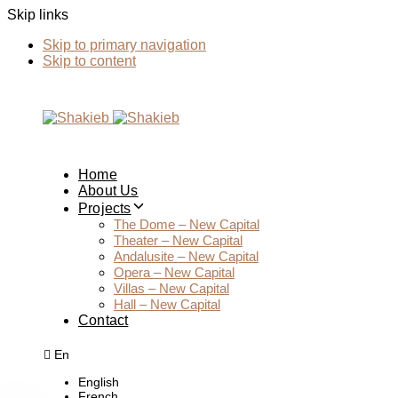
Skip links
Skip to primary navigation
Skip to content
Home
About Us
Projects
The Dome – New Capital
Theater – New Capital
Andalusite – New Capital
Opera – New Capital
Villas – New Capital
Hall – New Capital
Contact
En
English
French