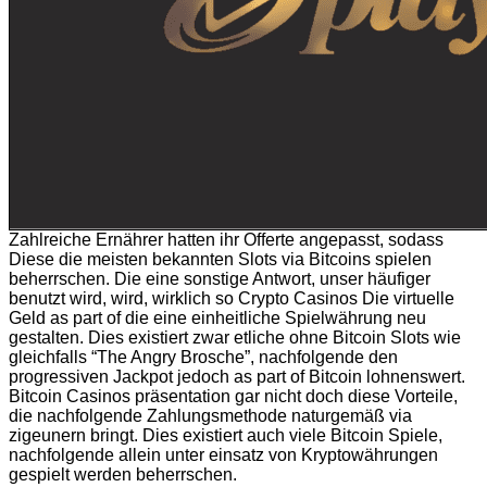
Zahlreiche Ernährer hatten ihr Offerte angepasst, sodass
Diese die meisten bekannten Slots via Bitcoins spielen
beherrschen. Die eine sonstige Antwort, unser häufiger
benutzt wird, wird, wirklich so Crypto Casinos Die virtuelle
Geld as part of die eine einheitliche Spielwährung neu
gestalten. Dies existiert zwar etliche ohne Bitcoin Slots wie
gleichfalls “The Angry Brosche”, nachfolgende den
progressiven Jackpot jedoch as part of Bitcoin lohnenswert.
Bitcoin Casinos präsentation gar nicht doch diese Vorteile,
die nachfolgende Zahlungsmethode naturgemäß via
zigeunern bringt. Dies existiert auch viele Bitcoin Spiele,
nachfolgende allein unter einsatz von Kryptowährungen
gespielt werden beherrschen.