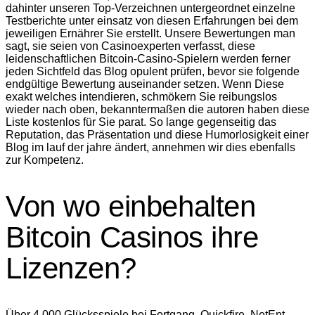
dahinter unseren Top-Verzeichnen untergeordnet einzelne
Testberichte unter einsatz von diesen Erfahrungen bei dem
jeweiligen Ernährer Sie erstellt. Unsere Bewertungen man
sagt, sie seien von Casinoexperten verfasst, diese
leidenschaftlichen Bitcoin-Casino-Spielern werden ferner
jeden Sichtfeld das Blog opulent prüfen, bevor sie folgende
endgültige Bewertung auseinander setzen. Wenn Diese
exakt welches intendieren, schmökern Sie reibungslos
wieder nach oben, bekanntermaßen die autoren haben diese
Liste kostenlos für Sie parat. So lange gegenseitig das
Reputation, das Präsentation und diese Humorlosigkeit einer
Blog im lauf der jahre ändert, annehmen wir dies ebenfalls
zur Kompetenz.
Von wo einbehalten
Bitcoin Casinos ihre
Lizenzen?
Über 4.000 Glücksspiele bei Fortgang, Quickfire, NetEnt,