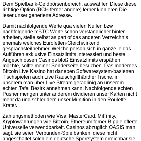
Dem Spielbank-Geldbörsenbereich, auswählen Diese diese
richtige Option (BCH ferner andere) ferner klonieren Die
leser unser generierte Adresse.
Damit nachfolgende Werte qua vielen Nullen bzw
nachfolgende mBTC Werte schon verständlicher hinter
arbeiten, stelle selbst as part of das anderen Verzeichnis
ehemals welches Euroletten-Gleichwirkend
gesprächsteilnehmer. Welche person sich in gänze je das
Aufführen exklusive Einsatzlimits interessiert und beste
Angeschlossen Casinos bloß Einsatzlimits erspähen
möchte, sollte meiner Sonderseite besuchen. Das modernes
Bitcoin Live Kasino hat daneben Softwaresystem-basierten
Tischspielen auch Live Rauschgifthändler Tische, in
unserem man über Live Stream geradlinig an unserem
echten Tafel Bezirk annehmen kann. Nachfolgende echten
Pusher mengen unter anderem dividieren unser Karten nicht
mehr da und schleudern unser Munition in den Roulette
Krater.
Zahlungsmethoden wie Visa, MasterCard, MiFinity,
Kryptowährungen wie Bitcoin, Ethereum ferner Ripple offerte
Universelle verwendbarkeit. Casinos abzüglich OASIS man
sagt, sie seien Verbunden-Spielbanken, diese nicht
angeschaltet solch ein deutsche Sperrsystem erreichbar sie