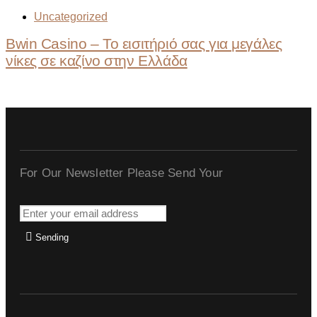
Uncategorized
Bwin Casino – Το εισιτήριό σας για μεγάλες
νίκες σε καζίνο στην Ελλάδα
For Our Newsletter Please Send Your
Sending