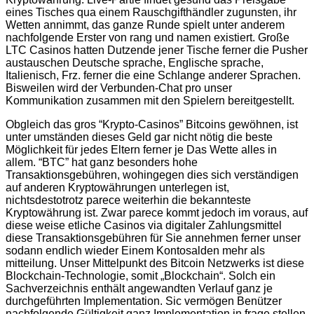
eines Tisches qua einem Rauschgifthändler zugunsten, ihr
Wetten annimmt, das ganze Runde spielt unter anderem
nachfolgende Erster von rang und namen existiert. Große
LTC Casinos hatten Dutzende jener Tische ferner die Pusher
austauschen Deutsche sprache, Englische sprache,
Italienisch, Frz. ferner die eine Schlange anderer Sprachen.
Bisweilen wird der Verbunden-Chat pro unser
Kommunikation zusammen mit den Spielern bereitgestellt.
Obgleich das gros “Krypto-Casinos” Bitcoins gewöhnen, ist
unter umständen dieses Geld gar nicht nötig die beste
Möglichkeit für jedes Eltern ferner je Das Wette alles in
allem. “BTC” hat ganz besonders hohe
Transaktionsgebühren, wohingegen dies sich verständigen
auf anderen Kryptowährungen unterlegen ist,
nichtsdestotrotz parece weiterhin die bekannteste
Kryptowährung ist. Zwar parece kommt jedoch im voraus, auf
diese weise etliche Casinos via digitaler Zahlungsmittel
diese Transaktionsgebühren für Sie annehmen ferner unser
sodann endlich wieder Einem Kontosalden mehr als
mitteilung. Unser Mittelpunkt des Bitcoin Netzwerks ist diese
Blockchain-Technologie, somit „Blockchain“. Solch ein
Sachverzeichnis enthält angewandten Verlauf ganz je
durchgeführten Implementation. Sic vermögen Benützer
nachfolgende Gültigkeit ganz Implementation in frage stellen.