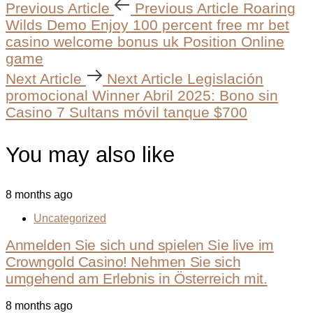
Previous Article
Previous Article
Roaring
Wilds Demo Enjoy 100 percent free mr bet
casino welcome bonus uk Position Online
game
Next Article
Next Article
Legislación
promocional Winner Abril 2025: Bono sin
Casino 7 Sultans móvil tanque $700
You may also like
8 months ago
Uncategorized
Anmelden Sie sich und spielen Sie live im
Crowngold Casino! Nehmen Sie sich
umgehend am Erlebnis in Österreich mit.
8 months ago