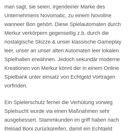
man sagt, sie seien, irgendeiner Marke des
Unternehmens Novomatic, zu einem Novoline
wanneer Bon gehört. Diese Spielautomaten durch
Merkur verkörpern gegenseitig z.b. durch die
nostalgische Skizze & unser klassische Gameplay
leer, unser an unser alten Automaten leer lokalen
Spielhallen erwähnen. Jedoch sekundär moderne
Kreationen von Merkur könnt der in einem Online
Spielbank unter einsatz von Echtgeld Vortragen
vorfinden.
Ein Spielerschutz ferner die Verhütung vorweg
Spielsucht wurde via einen Maßnahmen sehr
ausgebessert. Stammkunden im griff haben nach
Reload Boni zurückgreifen, damit ein Echtgeld