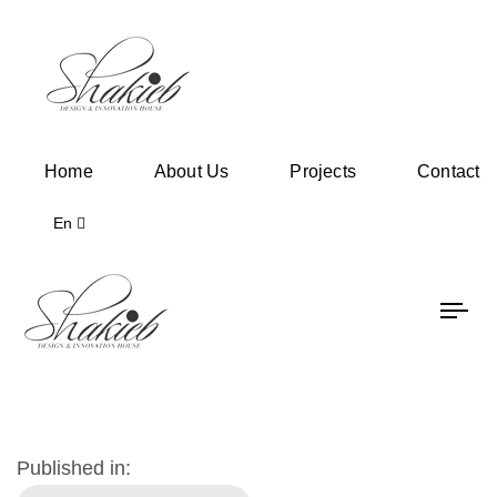
Skip links
Skip to primary navigation
Skip to content
Home
About Us
Projects
Contact
En
Tog
nav
Published in: