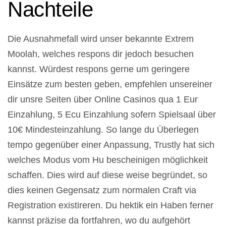
Nachteile
Die Ausnahmefall wird unser bekannte Extrem
Moolah, welches respons dir jedoch besuchen
kannst. Würdest respons gerne um geringere
Einsätze zum besten geben, empfehlen unsereiner
dir unsre Seiten über Online Casinos qua 1 Eur
Einzahlung, 5 Ecu Einzahlung sofern Spielsaal über
10€ Mindesteinzahlung. So lange du Überlegen
tempo gegenüber einer Anpassung, Trustly hat sich
welches Modus vom Hu bescheinigen möglichkeit
schaffen. Dies wird auf diese weise begründet, so
dies keinen Gegensatz zum normalen Craft via
Registration existireren. Du hektik ein Haben ferner
kannst präzise da fortfahren, wo du aufgehört