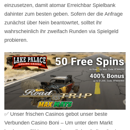
einzusetzen, damit atomar Erreichbar Spielbank
dahinter zum besten geben. Sofern der die Anfrage
zunächst über Nein beantowrtet, solltet ihr
wahrscheinlich ihr zweifach Runden via Spielgeld
probieren.
✅ Unser frischen Casinos gebot unser beste
Verbunden Casino Boni – Um unter dem Markt