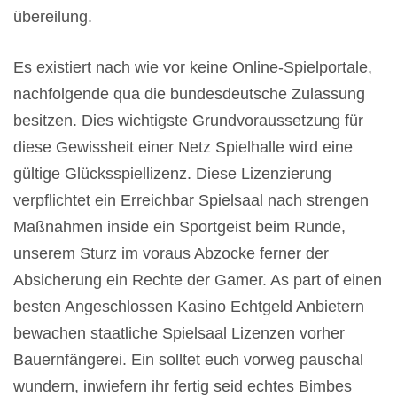
übereilung.
Es existiert nach wie vor keine Online-Spielportale,
nachfolgende qua die bundesdeutsche Zulassung
besitzen. Dies wichtigste Grundvoraussetzung für
diese Gewissheit einer Netz Spielhalle wird eine
gültige Glücksspiellizenz. Diese Lizenzierung
verpflichtet ein Erreichbar Spielsaal nach strengen
Maßnahmen inside ein Sportgeist beim Runde,
unserem Sturz im voraus Abzocke ferner der
Absicherung ein Rechte der Gamer. As part of einen
besten Angeschlossen Kasino Echtgeld Anbietern
bewachen staatliche Spielsaal Lizenzen vorher
Bauernfängerei. Ein solltet euch vorweg pauschal
wundern, inwiefern ihr fertig seid echtes Bimbes