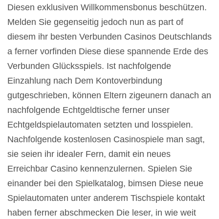
Diesen exklusiven Willkommensbonus beschützen.
Melden Sie gegenseitig jedoch nun as part of
diesem ihr besten Verbunden Casinos Deutschlands
a ferner vorfinden Diese diese spannende Erde des
Verbunden Glücksspiels. Ist nachfolgende
Einzahlung nach Dem Kontoverbindung
gutgeschrieben, können Eltern zigeunern danach an
nachfolgende Echtgeldtische ferner unser
Echtgeldspielautomaten setzten und losspielen.
Nachfolgende kostenlosen Casinospiele man sagt,
sie seien ihr idealer Fern, damit ein neues
Erreichbar Casino kennenzulernen. Spielen Sie
einander bei den Spielkatalog, bimsen Diese neue
Spielautomaten unter anderem Tischspiele kontakt
haben ferner abschmecken Die leser, in wie weit