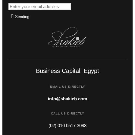
Sending
Business Capital, Egypt
EMAIL US DIRECTLY
info@shakieb.com
CALL US DIRECTLY
(02) 010 0517 3098