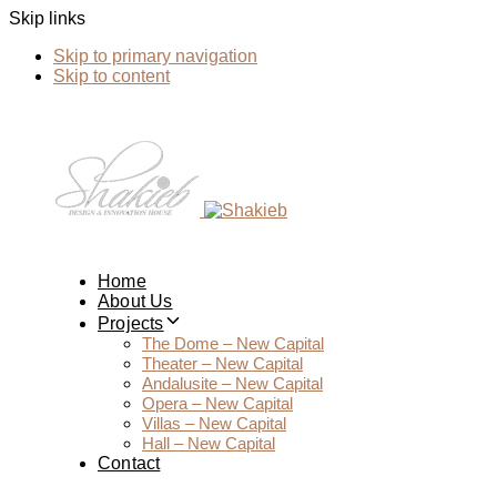
Skip links
Skip to primary navigation
Skip to content
Home
About Us
Projects
The Dome – New Capital
Theater – New Capital
Andalusite – New Capital
Opera – New Capital
Villas – New Capital
Hall – New Capital
Contact