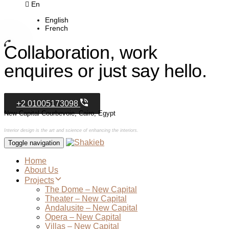
En
English
French
Collaboration, work
enquires or just say hello.
+2 01005173098
New Capital Courbevoie, Cairo, Egypt
Interior design is the art and science of enhancing the interiors.
Toggle navigation
Home
About Us
Projects
The Dome – New Capital
Theater – New Capital
Andalusite – New Capital
Opera – New Capital
Villas – New Capital