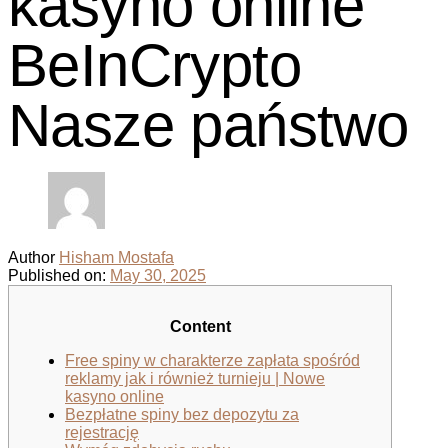
kasyno online
BeInCrypto
Nasze państwo
Author
Hisham Mostafa
Published on:
May 30, 2025
Content
Free spiny w charakterze zapłata spośród
reklamy jak i również turnieju | Nowe
kasyno online
Bezpłatne spiny bez depozytu za
rejestrację