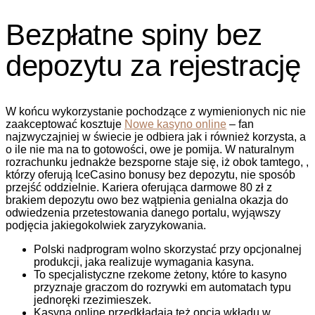
Bezpłatne spiny bez
depozytu za rejestrację
W końcu wykorzystanie pochodzące z wymienionych nic nie
zaakceptować kosztuje
Nowe kasyno online
– fan
najzwyczajniej w świecie je odbiera jak i również korzysta, a
o ile nie ma na to gotowości, owe je pomija. W naturalnym
rozrachunku jednakże bezsporne staje się, iż obok tamtego, ,
którzy oferują IceCasino bonusy bez depozytu, nie sposób
przejść oddzielnie. Kariera oferująca darmowe 80 zł z
brakiem depozytu owo bez wątpienia genialna okazja do
odwiedzenia przetestowania danego portalu, wyjąwszy
podjęcia jakiegokolwiek zaryzykowania.
Polski nadprogram wolno skorzystać przy opcjonalnej
produkcji, jaka realizuje wymagania kasyna.
To specjalistyczne rzekome żetony, które to kasyno
przyznaje graczom do rozrywki em automatach typu
jednoręki rzezimieszek.
Kasyna online przedkładają też opcja wkładu w