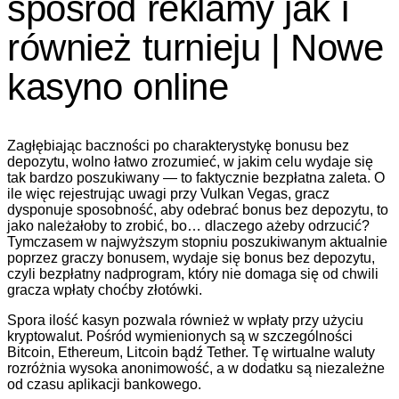
spośród reklamy jak i
również turnieju | Nowe
kasyno online
Zagłębiając baczności po charakterystykę bonusu bez
depozytu, wolno łatwo zrozumieć, w jakim celu wydaje się
tak bardzo poszukiwany — to faktycznie bezpłatna zaleta. O
ile więc rejestrując uwagi przy Vulkan Vegas, gracz
dysponuje sposobność, aby odebrać bonus bez depozytu, to
jako należałoby to zrobić, bo… dlaczego ażeby odrzucić?
Tymczasem w najwyższym stopniu poszukiwanym aktualnie
poprzez graczy bonusem, wydaje się bonus bez depozytu,
czyli bezpłatny nadprogram, który nie domaga się od chwili
gracza wpłaty choćby złotówki.
Spora ilość kasyn pozwala również w wpłaty przy użyciu
kryptowalut. Pośród wymienionych są w szczególności
Bitcoin, Ethereum, Litcoin bądź Tether. Tę wirtualne waluty
rozróżnia wysoka anonimowość, a w dodatku są niezależne
od czasu aplikacji bankowego.