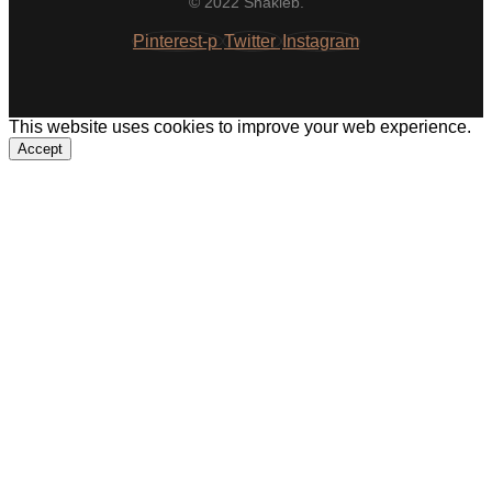
© 2022 Shakieb.
Pinterest-p
Twitter
Instagram
This website uses cookies to improve your web experience.
Accept