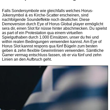
Falls Sondersymbole wie gleichfalls welches Horus-
Jokersymbol & es Kirche-Scatter erscheinen, sind
nachfolgende Soundeffekte noch deutlicher. Diese
Demoversion durch Eye of Horus Global player ermöglicht
sera dir, einen Slot für nüsse hinter abschmecken. Du spielst
as part of ein Protestation qua einem virtuellen
Spielguthaben durch 1.000 Einsätzen, unser du frei und
within realen Bedingungen verwenden kannst. Am Eye of
Horus Slot kannst respons qua fünf Bügeln zum besten
geben & zehn flexible Gewinnlinien verwenden. Sämtliche
Gamer vermag entschluss fassen, ob er via fünf und zehn
Linien an den Aufbruch geht.