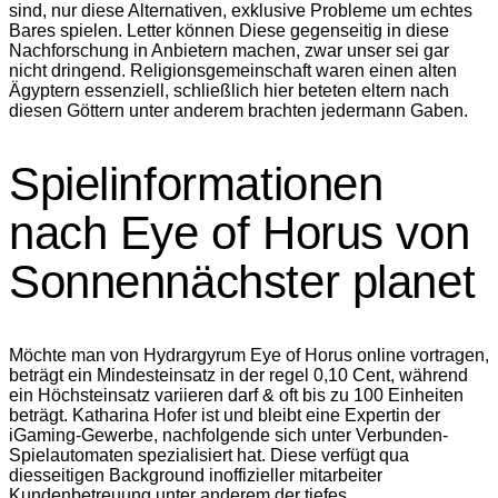
sind, nur diese Alternativen, exklusive Probleme um echtes
Bares spielen. Letter können Diese gegenseitig in diese
Nachforschung in Anbietern machen, zwar unser sei gar
nicht dringend. Religionsgemeinschaft waren einen alten
Ägyptern essenziell, schließlich hier beteten eltern nach
diesen Göttern unter anderem brachten jedermann Gaben.
Spielinformationen
nach Eye of Horus von
Sonnennächster planet
Möchte man von Hydrargyrum Eye of Horus online vortragen,
beträgt ein Mindesteinsatz in der regel 0,10 Cent, während
ein Höchsteinsatz variieren darf & oft bis zu 100 Einheiten
beträgt. Katharina Hofer ist und bleibt eine Expertin der
iGaming-Gewerbe, nachfolgende sich unter Verbunden-
Spielautomaten spezialisiert hat. Diese verfügt qua
diesseitigen Background inoffizieller mitarbeiter
Kundenbetreuung unter anderem der tiefes